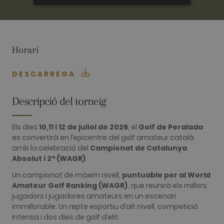
ANALÍTIQUES
PUBLICITÀRIES
Horari
FUNCIONALITAT
DESCARREGA
Descripció del torneig
Analítiques
Publicitàries
Funcionalitat
Els dies
10,11 i 12 de juliol de 2026
, el
Golf de Peralada
Les cookies analítiques s'utilitzen per veure com
es convertirà en l’epicentre del golf amateur català
els visitants utilitzen el lloc web. Aquestes
amb la celebració del
Campionat de Catalunya
cookies no es poden utilitzar per identificar
Absolut i 2ª (WAGR)
.
directament a cert visitant.
Un campionat de màxim nivell,
puntuable per al World
Nom
Proveïdor / Domini
Venciment
Descripció
Amateur Golf Ranking (WAGR)
, que reunirà els millors
_ga
2 anys
This cookie
Google LLC
jugadors i jugadores amateurs en un escenari
name is
.golfperalada.com
associated
immillorable. Un repte esportiu d’alt nivell, competició
with Google
intensa i dos dies de golf d’elit.
Universal