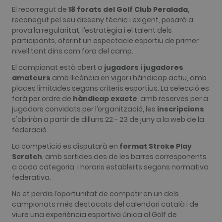
Analytics -
which is a
El recorregut de
18 forats del Golf Club Peralada
,
significant
reconegut pel seu disseny tècnic i exigent, posarà a
update to
Google's
prova la regularitat, l’estratègia i el talent dels
more
participants, oferint un espectacle esportiu de primer
commonly
used
nivell tant dins com fora del camp.
analytics
service. This
El campionat està obert a
jugadors i jugadores
cookie is
used to
amateurs
amb llicència en vigor i hàndicap actiu, amb
distinguish
places limitades segons criteris esportius. La selecció es
unique user
by assigning
farà per ordre de
hàndicap exacte
, amb reserves per a
a randomly
jugadors convidats per l’organització, les
inscripcions
generated
number as a
s'obriràn a partir de dilluns 22 - 23 de juny a la web de la
client
federació.
identifier. It
is included
La competició es disputarà en
format Stroke Play
in each page
request in a
Scratch
, amb sortides des de les barres corresponents
site and
a cada categoria, i horaris establerts segons normativa
used to
calculate
federativa.
visitor,
session and
No et perdis l’oportunitat de competir en un dels
campaign
data for the
campionats més destacats del calendari català i de
sites
viure una experiència esportiva única al Golf de
analytics