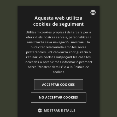
Aquesta web utilitza
cookies de seguiment
ENGLISH
Utilitzem cookies pròpies i de tercers per a
SPANISH
oferir-li els nostres serveis, personalitzar i
analitzar la seva navegació i mostrar-li la
ENGLISH
publicitat relacionada amb les seves
preferències. Pot canviar la configuració o
FRENCH
refusar les cookies mitjançant les caselles
CATALAN
indicades o obtenir més informació prement
sobre "Mostrar detalls" o a la
Política de
cookies
ACCEPTAR COOKIES
NO ACCEPTAR COOKIES
MOSTRAR DETALLS