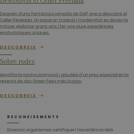
Descobreix el Celler Perelada
where the
pattern
element on
Després d’una fantàstica jornada de Golf vine a descobrir el
the name
contains the
Celler Perelada. Un espai on tradició i modernitat es donen la
unique
mà per elaborar grans vins i fer-vos viure experiències
identity
number of
enoturístiques úniques.
the account
or website it
relates to. It
DESCOBREIX
appears to
be a
variation of
the _gat
Sobre rodes
cookie whic
is used to
limit the
Aprofita la nostra promoció i gaudeix d'un preu especial en la
amount of
data
reserva de dos Green Fees més buggy.
recorded by
Google on
high traffic
DESCOBREIX
volume
websites.
__hstc
1 any 3
This cookie
HubSpot Inc.
setmanes
name is
www.golfperalada.com
RECONEIXEMENTS
associated
with
websites
Diversos organismes certifiquen l'excel·lència dels
built on the