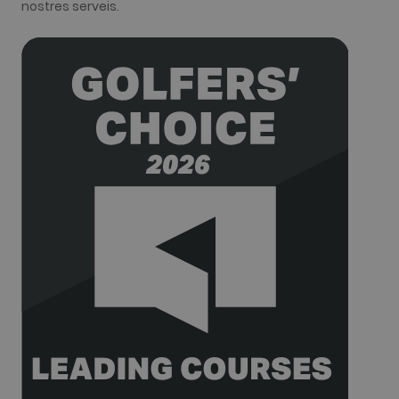
HubSpot
nostres serveis.
platform. It
is reported
by them as
being used
for website
analytics.
__hssrc
Sessió
This cookie
HubSpot Inc.
name is
www.golfperalada.com
associated
with
websites
built on the
HubSpot
platform. It
is reported
by them as
being used
for website
analytics.
__hssc
30 minuts
This cookie
HubSpot Inc.
name is
www.golfperalada.com
associated
with
websites
built on the
HubSpot
platform. It
is reported
by them as