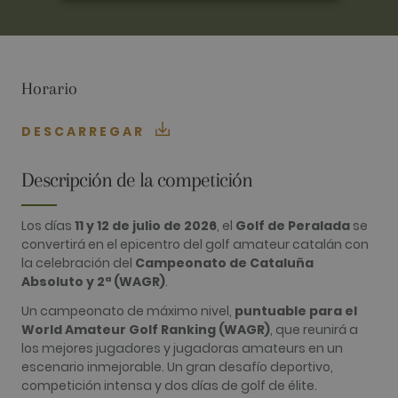
ANALÍTICAS
PUBLICITARIAS
Horario
FUNCIONALIDAD
DESCARREGAR
Descripción de la competición
Analíticas
Publicitarias
Funcionalidad
Las cookies analíticas se utilizan para ver cómo
los visitantes usan el sitio web. Estas cookies no
Los días
11 y 12 de julio de 2026
, el
Golf de Peralada
se
se pueden usar para identificar directamente a
convertirá en el epicentro del golf amateur catalán con
cierto visitante.
la celebración del
Campeonato de Cataluña
Nombre
Proveedor / Dominio
Vencimiento
Descripció
Absoluto y 2ª (WAGR)
.
_ga
2 años
Este nomb
Google LLC
Un campeonato de máximo nivel,
puntuable para el
cookie est
.golfperalada.com
World Amateur Golf Ranking (WAGR)
, que reunirá a
asociado c
Google
los mejores jugadores y jugadoras amateurs en un
Universal
escenario inmejorable. Un gran desafío deportivo,
Analytics, 
una
competición intensa y dos días de golf de élite.
actualizaci