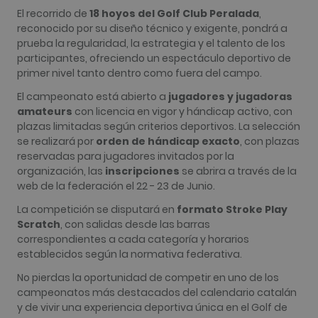
significativ
El recorrido de
18 hoyos del Golf Club Peralada
,
servicio de
análisis de
reconocido por su diseño técnico y exigente, pondrá a
Google má
prueba la regularidad, la estrategia y el talento de los
utilizado. 
cookie se u
participantes, ofreciendo un espectáculo deportivo de
para distin
primer nivel tanto dentro como fuera del campo.
usuarios ú
asignando
número
El campeonato está abierto a
jugadores y jugadoras
generado
amateurs
con licencia en vigor y hándicap activo, con
aleatoriam
como
plazas limitadas según criterios deportivos. La selección
identificad
se realizará por
orden de hándicap exacto
, con plazas
cliente. Se
incluye en
reservadas para jugadores invitados por la
solicitud d
organización, las
inscripciones
se abrira a través de la
página de 
sitio y se u
web de la federación el 22 - 23 de Junio.
para calcul
datos de
La competición se disputará en
formato Stroke Play
visitantes,
sesiones y
Scratch
, con salidas desde las barras
campañas 
correspondientes a cada categoría y horarios
los inform
análisis de
establecidos según la normativa federativa.
sitios. De 
predeterm
No pierdas la oportunidad de competir en uno de los
caduca de
campeonatos más destacados del calendario catalán
de 2 años,
aunque lo
y de vivir una experiencia deportiva única en el Golf de
propietari