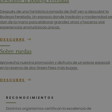
Descubre la Bodega Perelada
identity n
of the acc
or website 
Después de una fantástica jornada de Golf ven a descubrir la
relates to. I
appears to
Bodega Perelada. Un espacio donde tradición y modernidad se
variation o
dan de la mano para elaborar grandes vinos y haceros vivir
_gat cooki
which is u
experiencias enoturísticas únicas.
limit the
amount of
recorded b
DESCUBRE
Google on
traffic vol
websites.
Sobre ruedas
__hstc
1 año 3
Este nomb
HubSpot Inc.
semanas
cookie est
www.golfperalada.com
asociado c
Aprovecha nuestra promoción y disfruta de un precio especial
sitios web
en la reserva de dos Green Fees más buggy.
creados en
plataform
HubSpot. E
informan q
DESCUBRE
utiliza par
análisis de 
web.
__hssrc
Sesión
Este nomb
HubSpot Inc.
RECONOCIMIENTOS
cookie est
www.golfperalada.com
asociado c
sitios web
Distintos organismos certifican la excelencia de
creados en