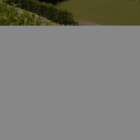
usuario fi
haya vist
antes de
visitar di
sitio web.
¡El espacio perfecto para el entrenamiento personal!
Ideal para aquellos que quieren dar sus primeros pasos
en este apasionante deporte y para los golfistas que
quieren mejorar su juego o realizar un buen
calentamiento antes de salir al campo. Ponemos a tu
disposición:
Driving range completo de dos niveles (inferior
cubierto y con iluminación nocturna)
Zona de approach.
3 zonas de putting-greens
Bunker de prácticas