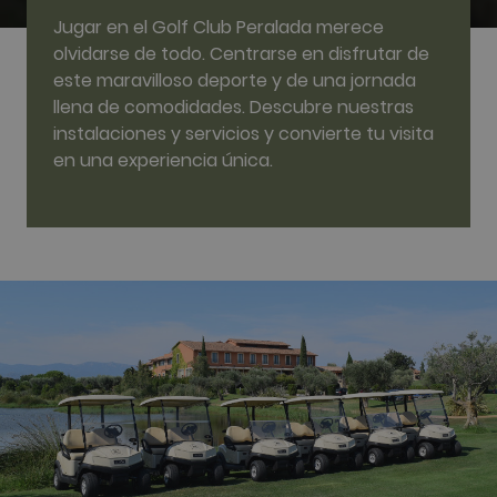
Las cookies analíticas se utilizan para ver cómo
Jugar en el Golf Club Peralada merece
los visitantes usan el sitio web. Estas cookies no
olvidarse de todo. Centrarse en disfrutar de
se pueden usar para identificar directamente a
cierto visitante.
este maravilloso deporte y de una jornada
llena de comodidades. Descubre nuestras
Nombre
Proveedor / Dominio
Vencimiento
Descripció
instalaciones y servicios y convierte tu visita
_ga
2 años
Este nomb
Google LLC
cookie est
.golfperalada.com
en una experiencia única.
asociado c
Google
Universal
Analytics, 
una
actualizaci
significativ
servicio de
análisis de
Google má
utilizado. 
cookie se u
para distin
usuarios ú
asignando
número
generado
aleatoriam
como
identificad
cliente. Se
incluye en