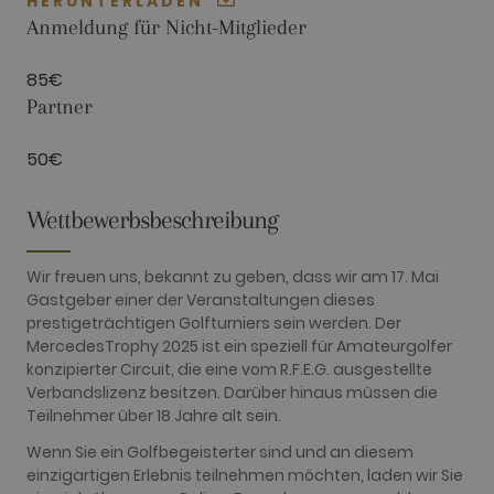
HERUNTERLADEN
visitors use the website, eg. analytics cookies.
Those cookies cannot be used to directly
Anmeldung für Nicht-Mitglieder
identify a certain visitor.
Name
Provider / Domain
Expiration
Description
85€
_ga
2 years
This cookie
Google LLC
Partner
name is
.golfperalada.com
associated
with Google
50€
Universal
Analytics -
which is a
significant
Wettbewerbsbeschreibung
update to
Google's
more
commonly
Wir freuen uns, bekannt zu geben, dass wir am 17. Mai
used
Gastgeber einer der Veranstaltungen dieses
analytics
service. This
prestigeträchtigen Golfturniers sein werden. Der
cookie is
MercedesTrophy 2025 ist ein speziell für Amateurgolfer
used to
distinguish
konzipierter Circuit, die eine vom R.F.E.G. ausgestellte
unique users
Verbandslizenz besitzen. Darüber hinaus müssen die
by assigning
a randomly
Teilnehmer über 18 Jahre alt sein.
generated
number as a
Wenn Sie ein Golfbegeisterter sind und an diesem
client
identifier. It
einzigartigen Erlebnis teilnehmen möchten, laden wir Sie
is included