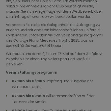
ein, sich über unser Online-Formular voranzumelden.
in each page
request in a
Sobald Ihre Anmeldung vom Club bestätigt wurde,
site and
müssen Sie sich einige Tage vor dem Wettbewerb über
used to
calculate
den Link registrieren, den wir bereitstellen werden.
visitor,
session and
Verpassen Sie nicht die Gelegenheit, die Aufregung zu
campaign
erleben und mit anderen leidenschaftlichen Golfern zu
data for the
sites
konkurrieren. Entdecken Sie das vollständige Programm
analytics
des Garatge Plana Mercedes Trophy 2025, das wir
reports. By
default it is
speziell für Sie vorbereitet haben.
set to expire
after 2 years,
Wir freuen uns darauf, Sie am 17. Mai auf dem Golfplatz
although
this is
zu sehen, um einen Tag voller Sport und Spaß zu
customisable
genießen!
by website
owners.
Veranstaltungsprogramm
_gid
1 day
This cookie
Google LLC
name is
.golfperalada.com
07:30h bis 08:30h
Empfang und Ausgabe der
associated
with Google
WELCOME PACKS.
Analytics. It
is used by
07:30h bis 09:00h
Willkommenskaffee auf der
gtag.js and
analytics.js
Terrasse der Masia.
scripts and
according to
Google
09:00h
Shotgun! Das Turnier beginnt mit dem