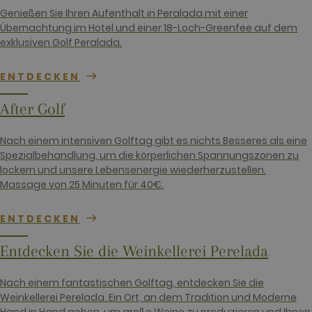
Google on
Genießen Sie Ihren Aufenthalt in Peralada mit einer
high traffic
volume
Übernachtung im Hotel und einer 18-Loch-Greenfee auf dem
websites.
exklusiven Golf Peralada.
__hstc
1 year 3
This cookie
HubSpot Inc.
weeks
name is
www.golfperalada.com
ENTDECKEN
associated
with
websites
built on the
After Golf
HubSpot
platform. It
is reported
Nach einem intensiven Golftag gibt es nichts Besseres als eine
by them as
being used
Spezialbehandlung, um die körperlichen Spannungszonen zu
for website
lockern und unsere Lebensenergie wiederherzustellen.
analytics.
Massage von 25 Minuten für 40€.
__hssrc
Session
This cookie
HubSpot Inc.
name is
www.golfperalada.com
associated
ENTDECKEN
with
websites
built on the
Entdecken Sie die Weinkellerei Perelada
HubSpot
platform. It
is reported
by them as
Nach einem fantastischen Golftag, entdecken Sie die
being used
Weinkellerei Perelada. Ein Ort, an dem Tradition und Moderne
for website
analytics.