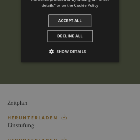
CATALAN
details" or on the
Cookie Policy
ACCEPT ALL
DECLINE ALL
SHOW DETAILS
PERFORMANCE
TARGETING
FUNCTIONALITY
Zeitplan
HERUNTERLADEN
Performance
Targeting
Functionality
Einstufung
Performance cookies are used to see how