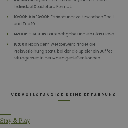
Analytics this
Individual Stableford Format.
cookie is
used to
distinguish
10:00h bis 13:00h
Erfrischungszelt zwischen Tee 1
users.
und Tee 10.
_gat_UA-
.golfperalada.com
58
This is a
74619935-
seconds
pattern type
14:00h – 14.30h
Kartenabgabe und ein Glas Cava.
10
cookie set by
Google
Analytics,
15:00h
Nach dem Wettbewerb findet die
where the
Preisverleihung statt, bei der die Spieler ein Buffet-
pattern
element on
Mittagessen in der Masia genießen können.
the name
contains the
unique
identity
number of
the account
or website it
relates to. It
appears to
VERVOLLSTÄNDIGE DEINE ERFAHRUNG
be a
variation of
the _gat
cookie which
is used to
limit the
amount of
Stay & Play
data
recorded by