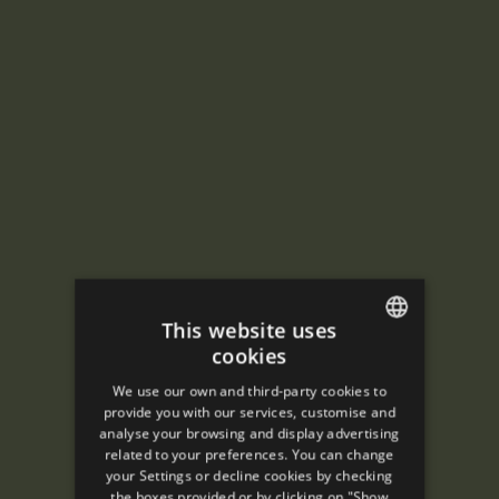
This website uses
cookies
ENGLISH
We use our own and third-party cookies to
SPANISH
provide you with our services, customise and
analyse your browsing and display advertising
ENGLISH
related to your preferences. You can change
your Settings or decline cookies by checking
FRENCH
the boxes provided or by clicking on "Show