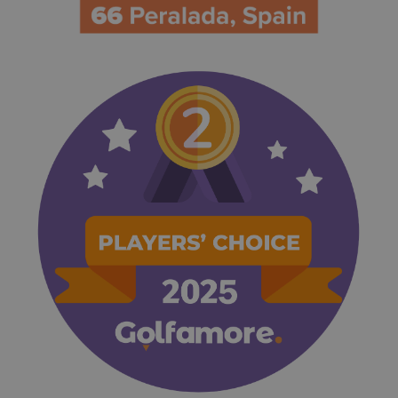
advertising.
IDE
1 year
This cookie
Google LLC
carries out
.doubleclick.net
information
about how
the end use
uses the
website an
any
advertising
that the en
user may
have seen
before visit
the said
website.