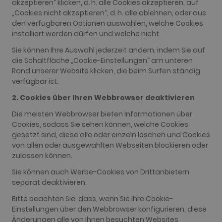
akzeptieren“ klicken, d. h. alle Cookies akzeptieren, auf
„Cookies nicht akzeptieren“, d. h. alle ablehnen, oder aus
FUNCTIONALITY
den verfügbaren Optionen auswählen, welche Cookies
installiert werden dürfen und welche nicht.
Sie können Ihre Auswahl jederzeit ändern, indem Sie auf
die Schaltfläche „Cookie-Einstellungen“ am unteren
Performance
Targeting
Functionality
Rand unserer Website klicken, die beim Surfen ständig
verfügbar ist.
Performance cookies are used to see how
visitors use the website, eg. analytics cookies.
2. Cookies über Ihren Webbrowser deaktivieren
Those cookies cannot be used to directly
identify a certain visitor.
Die meisten Webbrowser bieten Informationen über
Name
Provider / Domain
Expiration
Description
Cookies, sodass Sie sehen können, welche Cookies
gesetzt sind, diese alle oder einzeln löschen und Cookies
_ga
2 years
This cookie
Google LLC
name is
von allen oder ausgewählten Webseiten blockieren oder
.golfperalada.com
associated
zulassen können.
with Google
Universal
Sie können auch Werbe-Cookies von Drittanbietern
Analytics -
which is a
separat deaktivieren.
significant
update to
Bitte beachten Sie, dass, wenn Sie Ihre Cookie-
Google's
more
Einstellungen über den Webbrowser konfigurieren, diese
commonly
Änderungen alle von Ihnen besuchten Websites
used