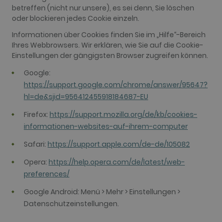
analytics
betreffen (nicht nur unsere), es sei denn, Sie löschen
service. This
oder blockieren jedes Cookie einzeln.
cookie is
used to
distinguish
Informationen über Cookies finden Sie im „Hilfe“-Bereich
unique users
Ihres Webbrowsers. Wir erklären, wie Sie auf die Cookie-
by assigning
a randomly
Einstellungen der gängigsten Browser zugreifen können.
generated
number as a
Google:
client
identifier. It
https://support.google.com/chrome/answer/95647?
is included
in each page
hl=de&sjid=956412455918184687-EU
request in a
site and
Firefox:
https://support.mozilla.org/de/kb/cookies-
used to
calculate
informationen-websites-auf-ihrem-computer
visitor,
session and
Safari:
https://support.apple.com/de-de/105082
campaign
data for the
sites
Opera:
https://help.opera.com/de/latest/web-
analytics
reports. By
preferences/
default it is
set to expire
Google Android: Menü > Mehr > Einstellungen >
after 2 years,
although
Datenschutzeinstellungen.
this is
customisable
by website