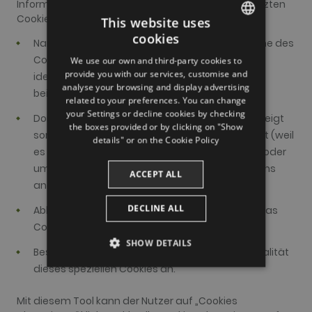
Informationen über die von unserer Website gesetzten
Cookies liefert. Dort finden Sie folgende Angaben:
This website uses
cookies
Name des Cookies: Dies ist der technische Name des
ENGLISH
Cookies und dient dazu, es in Ihrem Browser zu
We use our own and third-party cookies to
SPANISH
provide you with our services, customise and
identifizieren und zu lokalisieren, falls Sie es
analyse your browsing and display advertising
ENGLISH
beispielsweise manuell löschen möchten.
related to your preferences. You can change
your Settings or decline cookies by checking
FRENCH
Domain: Gibt die Herkunft des Cookies an und zeigt
the boxes provided or by clicking on "Show
somit, ob es sich um ein eigenes Cookie handelt (weil
CATALAN
details" or on the
Cookie Policy
es von einer Domain stammt, die wir besitzen) oder
um ein Drittanbieter-Cookie (weil es von Domains
ACCEPT ALL
anderer Personen stammt).
DECLINE ALL
Ablaufdatum: Der Zeitraum, während dessen das
Cookie auf Ihrem Gerät installiert bleibt.
SHOW DETAILS
Beschreibung: Gibt den Zweck und die Funktionalität
dieses speziellen Cookies an.
PERFORMANCE
Mit diesem Tool kann der Nutzer auf „Cookies
TARGETING