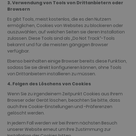
3. Verwendung von Tools von Drittanbietern oder
owners.
Browsern
_gid
1 day
This cookie
Google LLC
name is
.golfperalada.com
Es gibt Tools, meist kostenlos, die es den Nutzern
associated
with Google
ermöglichen, Cookies von Websites zu blockieren oder
Analytics. It
auszuwählen, auf welchen Seiten sie deren Installation
is used by
gtag.js and
zulassen. Diese Tools sind als „Do Not Track“-Tools
analytics.js
bekannt und für die meisten gängigen Browser
scripts and
according to
verfügbar.
Google
Analytics this
Ebenso beinhalten einige Browser bereits diese Funktion,
cookie is
sodass Sie sie direkt konfigurieren können, ohne Tools
used to
distinguish
von Drittanbietern installieren zu müssen.
users.
4. Folgen des Löschens von Cookies
_gat_UA-
.golfperalada.com
58
This is a
74619935-
seconds
pattern type
10
cookie set by
Wenn Sie zu irgendeinem Zeitpunkt Cookies aus Ihrem
Google
Browser oder Gerät löschen, beachten Sie bitte, dass
Analytics,
where the
auch Ihre Cookie-Einstellungen und -Präferenzen
pattern
gelöscht werden.
element on
the name
In jedem Fall werden wir bei Ihrem nächsten Besuch
contains the
unique
unserer Website erneut um Ihre Zustimmung zur
identity
Installation der Cookies bitten.
number of