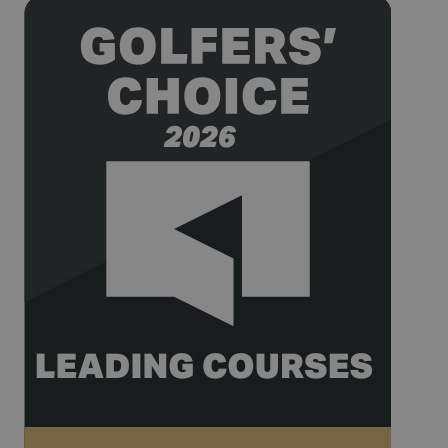
__hssrc
Session
This cookie
HubSpot Inc.
name is
www.golfperalada.com
associated
with
websites
built on the
HubSpot
platform. It
is reported
by them as
being used
for website
analytics.
__hssc
30
This cookie
HubSpot Inc.
minutes
name is
www.golfperalada.com
associated
with
websites
built on the
HubSpot
platform. It
is reported
by them as
being used
for website
analytics.