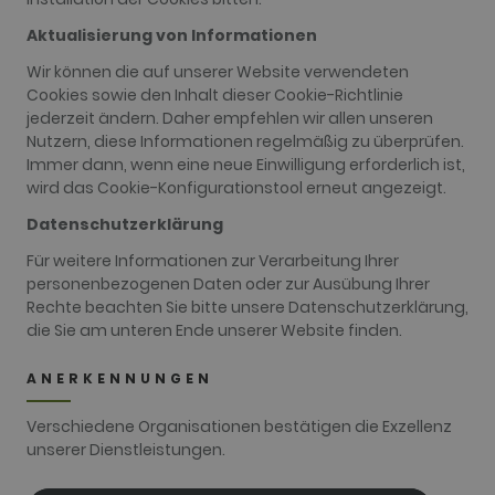
the account
or website it
Aktualisierung von Informationen
relates to. It
appears to
Wir können die auf unserer Website verwendeten
be a
variation of
Cookies sowie den Inhalt dieser Cookie-Richtlinie
the _gat
jederzeit ändern. Daher empfehlen wir allen unseren
cookie which
is used to
Nutzern, diese Informationen regelmäßig zu überprüfen.
limit the
Immer dann, wenn eine neue Einwilligung erforderlich ist,
amount of
data
wird das Cookie-Konfigurationstool erneut angezeigt.
recorded by
Google on
Datenschutzerklärung
high traffic
volume
Für weitere Informationen zur Verarbeitung Ihrer
websites.
personenbezogenen Daten oder zur Ausübung Ihrer
__hstc
1 year 3
This cookie
HubSpot Inc.
Rechte beachten Sie bitte unsere Datenschutzerklärung,
weeks
name is
www.golfperalada.com
associated
die Sie am unteren Ende unserer Website finden.
with
websites
built on the
ANERKENNUNGEN
HubSpot
platform. It
is reported
Verschiedene Organisationen bestätigen die Exzellenz
by them as
unserer Dienstleistungen.
being used
for website
analytics.