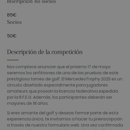
Inscripción no socios
se pueden usar para identificar directamente a
cierto visitante.
85€
Nombre
Proveedor / Dominio
Vencimiento
Descripció
Socios
_ga
2 años
Este nomb
Google LLC
cookie est
.golfperalada.com
asociado c
50€
Google
Universal
Analytics, 
una
Descripción de la competición
actualizaci
significativ
servicio de
análisis de
Nos complace anunciar que el próximo 17 de mayo
Google má
seremos los anfitriones de una de las pruebas de este
utilizado. 
cookie se u
prestigioso torneo de golf. El MercedesTrophy 2025 es un
para distin
circuito diseñado especialmente para jugadores
usuarios ú
asignando
amateurs que posean la licencia federativa expedida
número
por la R.F.E.G. Además, los participantes deberán ser
generado
aleatoriam
mayores de 18 años.
como
identificad
Si eres amante del golf y deseas formar parte de esta
cliente. Se
incluye en
experiencia única, te invitamos a hacer tu preinscripción
solicitud d
a través de nuestro formulario web. Una vez confirmada
página de 
sitio y se u