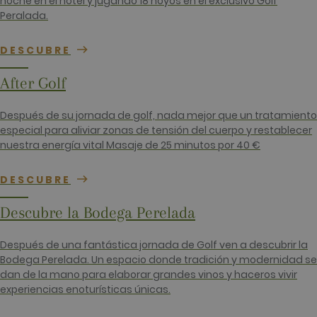
noche en el hotel y jugando 18 hoyos en el exclusivo Golf
sitios web
creados en
Peralada.
plataform
HubSpot. E
informan q
DESCUBRE
utiliza par
análisis de 
web.
After Golf
__hssrc
Sesión
Este nomb
HubSpot Inc.
cookie est
www.golfperalada.com
asociado c
Después de su jornada de golf, nada mejor que un tratamiento
sitios web
especial para aliviar zonas de tensión del cuerpo y restablecer
creados en
plataform
nuestra energía vital Masaje de 25 minutos por 40 €
HubSpot. E
informan q
utiliza par
DESCUBRE
análisis de 
web.
Descubre la Bodega Perelada
__hssc
30 minutos
Este nomb
HubSpot Inc.
cookie est
www.golfperalada.com
asociado c
sitios web
Después de una fantástica jornada de Golf ven a descubrir la
creados en
Bodega Perelada. Un espacio donde tradición y modernidad se
plataform
HubSpot. E
dan de la mano para elaborar grandes vinos y haceros vivir
informan q
experiencias enoturísticas únicas.
utiliza par
análisis de 
web.