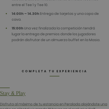
actualizar 
entre el Tee 1 y Tee 10.
valor únic
cada págin
14:00h – 14.30h
Entrega de tarjetas y una copa de
visitada.
cava.
_gat_UA-
.golfperalada.com
58 segundos
This is a p
74619935-
type cooki
10
by Google
15:00h
Una vez finalizada la competición tendrá
Analytics,
lugar la entrega de premios donde los jugadores
the patter
element on
podrán disfrutar de un almuerzo buffet en la Masia.
name cont
the uniqu
identity n
of the acc
or website 
relates to. I
appears to
variation o
_gat cooki
COMPLETA TU EXPERIENCIA
which is u
limit the
amount of
recorded b
Google on
traffic vol
Stay & Play
websites.
__hstc
1 año 3
Este nomb
HubSpot Inc.
semanas
cookie est
www.golfperalada.com
Disfruta al máximo de tu estancia en Peralada alojándote una
asociado c