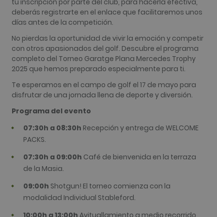
tu inscripción por parte del club, para hacerla efectiva,
para calcul
deberás registrarte en el enlace que facilitaremos unos
datos de
visitantes,
días antes de la competición.
sesiones y
campañas 
No pierdas la oportunidad de vivir la emoción y competir
los inform
análisis de
con otros apasionados del golf. Descubre el programa
sitios. De 
completo del Torneo Garatge Plana Mercedes Trophy
predeterm
caduca de
2025 que hemos preparado especialmente para ti.
de 2 años,
aunque lo
Te esperamos en el campo de golf el 17 de mayo para
propietari
disfrutar de una jornada llena de deporte y diversión.
sitios web
pueden
personaliza
Programa del evento
_gid
1 día
Este nomb
Google LLC
07:30h a 08:30h
Recepción y entrega de WELCOME
cookie est
.golfperalada.com
asociado c
PACKS.
Google
Universal
Analytics. 
07:30h a 09:00h
Café de bienvenida en la terraza
parece ser
de la Masia.
nueva cook
a partir de 
primavera 
09:00h
Shotgun! El torneo comienza con la
2017, Goog
ofrece
modalidad Individual Stableford.
informació
Parece
10:00h a 13:00h
Avituallamiento a medio recorrido
almacenar 