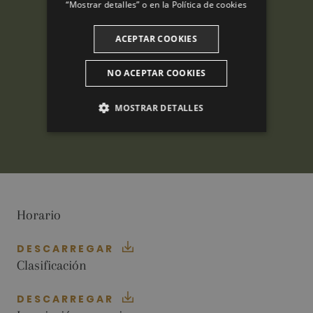
“Mostrar detalles” o en la
Política de cookies
ACEPTAR COOKIES
NO ACEPTAR COOKIES
MOSTRAR DETALLES
ANALÍTICAS
PUBLICITARIAS
FUNCIONALIDAD
Horario
DESCARREGAR
Clasificación
Analíticas
Publicitarias
Funcionalidad
Las cookies analíticas se utilizan para ver cómo
DESCARREGAR
los visitantes usan el sitio web. Estas cookies no