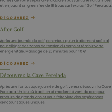
Profitez de votre séjour à Peralada en passant une nuit à l'hôtel
_gat cookie
et en jouant un green fee de 18 trous sur l'exclusif Golf Peralada.
which is use
to limit the
amount of d
recorded by
DÉCOUVREZ
Google on hi
traffic volum
websites.
After Golf
__hstc
1 an 3
Ce nom de
HubSpot Inc.
semaines
cookie est
www.golfperalada.com
Après une journée de golf, rien mieux qu'un traitement spécial
associé à des
sites Web cré
pour alléger des zones de tension du corps et rétablir votre
sur la plate-
énergie vitale. Massage de 25 minutes pour 40 €
forme
HubSpot. Il e
signalé par e
comme étant
DÉCOUVREZ
utilisé pour
l'analyse de
sites Web.
Découvrez la Cave Perelada
__hssrc
Session
Ce nom de
HubSpot Inc.
cookie est
www.golfperalada.com
Après une fantastique journée de golf, venez découvrir la Cave
associé à des
sites Web cré
Perelada. Un lieu où tradition et modernité vont de pair pour
sur la plate-
produire de grands vins et vous faire vivre des expériences
forme
HubSpot. Il e
œnotouristiques uniques.
signalé par e
comme étant
utilisé pour