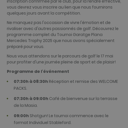
inscription confirmée par le club, pour la rendre effective,
comme
identifiant
vous devrez vous inscrire au lien que nous fournirons
client. Il est
quelques jours avant la compétition.
inclus dans
chaque
demande de
Ne manquez pas l'occasion de vivre l'émotion et de
page d'un sit
rivaliser avec d'autres passionnés de golf. Découvrez le
et utilisé pou
calculer les
programme complet du Tournoi Garatge Plana
données de
Mercedes Trophy 2025 que nous avons spécialement
visiteur, de
session et de
préparé pour vous.
campagne po
les rapports
Nous vous attendons sur le parcours de golf le 17 mai
d'analyse du
pour profiter d'une journée pleine de sport et de plaisir!
site. Par défa
il expire au
bout de 2 ans
Programme de l'événement
bien que cel
soit
07:30h à 08:30h
Réception et remise des WELCOME
personnalisa
par les
PACKS.
propriétaires
sites Web.
07:30h à 09:00h
Café de bienvenue sur la terrasse
_gid
1 jour
Ce nom de
Google LLC
de la Masia.
cookie est
.golfperalada.com
associé à
Google
09:00h
Shotgun! Le tournoi commence avec le
Universal
Analytics. Ce
format Individuel Stableford.
semble être 