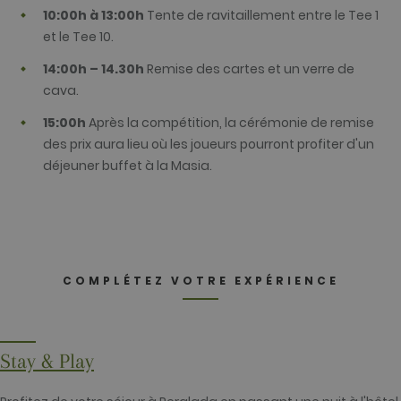
nouveau
10:00h à 13:00h
Tente de ravitaillement entre le Tee 1
cookie et
depuis le
et le Tee 10.
printemps
2017, aucune
14:00h – 14.30h
Remise des cartes et un verre de
information
n'est disponi
cava.
auprès de
Google. Il
semble stock
15:00h
Après la compétition, la cérémonie de remise
et mettre à j
des prix aura lieu où les joueurs pourront profiter d'un
une valeur
unique pour
déjeuner buffet à la Masia.
chaque page
visitée.
_gat_UA-
.golfperalada.com
58
This is a patt
74619935-
secondes
type cookie s
10
by Google
Analytics,
where the
pattern
COMPLÉTEZ VOTRE EXPÉRIENCE
element on t
name contai
the unique
identity
number of t
account or
Stay & Play
website it
relates to. It
appears to b
variation of 