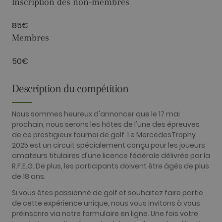
Inscription des non-membres
Les cookies analytiques sont utilisés pour voir
comment les visiteurs utilisent le site Internet.
85€
Ces cookies ne peuvent pas être utilisés pour
identifier directement un visiteur.
Membres
Fournisseur /
Nom
Expiration
Description
Domaine
50€
_ga
2 ans
Ce nom de
Google LLC
cookie est
.golfperalada.com
Description du compétition
associé à
Google
Universal
Analytics - qu
Nous sommes heureux d'annoncer que le 17 mai
est une mise 
jour importa
prochain, nous serons les hôtes de l'une des épreuves
du service
de ce prestigieux tournoi de golf. Le MercedesTrophy
d'analyse le
plus
2025 est un circuit spécialement conçu pour les joueurs
couramment
amateurs titulaires d'une licence fédérale délivrée par la
utilisé de
Google. Ce
R.F.E.G. De plus, les participants doivent être âgés de plus
cookie est
de 18 ans.
utilisé pour
distinguer le
utilisateurs
Si vous êtes passionné de golf et souhaitez faire partie
uniques en
de cette expérience unique, nous vous invitons à vous
attribuant u
numéro géné
préinscrire via notre formulaire en ligne. Une fois votre
aléatoiremen