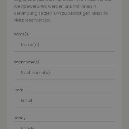
after 2 years,
Wettbewerb. Wir werden uns mit Ihnen in
although
this is
Verbindung setzen, um zu bestätigen, dass Ihr
customisable
Platz reserviert ist.
by website
owners.
_gid
1 day
This cookie
Google LLC
Name(s)
name is
.golfperalada.com
associated
with Google
Analytics. It
is used by
gtag.js and
analytics.js
Nachname(s)
scripts and
according to
Google
Analytics this
cookie is
used to
distinguish
Email
users.
_gat_UA-
.golfperalada.com
58
This is a
74619935-
seconds
pattern type
10
cookie set by
Google
Analytics,
Handy
where the
pattern