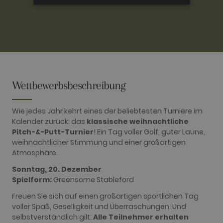
PERFORMANCE
TARGETING
FUNCTIONALITY
Wettbewerbsbeschreibung
Performance
Targeting
Functionality
Wie jedes Jahr kehrt eines der beliebtesten Turniere im
Kalender zurück: das
klassische weihnachtliche
Performance cookies are used to see how
visitors use the website, eg. analytics cookies.
Pitch-&-Putt-Turnier
! Ein Tag voller Golf, guter Laune,
Those cookies cannot be used to directly
weihnachtlicher Stimmung und einer großartigen
identify a certain visitor.
Atmosphäre.
Name
Provider / Domain
Expiration
Description
Sonntag, 20. Dezember
_ga
2 years
This cookie
Google LLC
Spielform:
Greensome Stableford
name is
.golfperalada.com
associated
with Google
Freuen Sie sich auf einen großartigen sportlichen Tag
Universal
voller Spaß, Geselligkeit und Überraschungen. Und
Analytics -
which is a
selbstverständlich gilt:
Alle Teilnehmer erhalten
significant