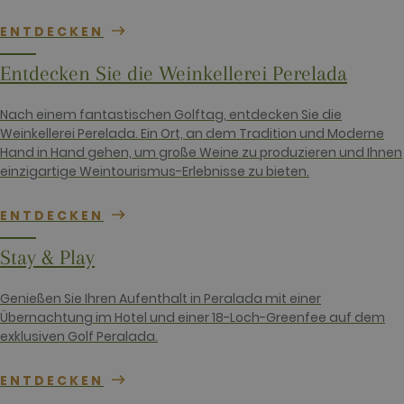
analytics.
ENTDECKEN
Entdecken Sie die Weinkellerei Perelada
Name
Provider / Domain
Expiration
Descriptio
Nach einem fantastischen Golftag, entdecken Sie die
hubspotutk
1 year 3
This cookie
HubSpot Inc.
Name
Provider / Domain
Expiration
Description
weeks
name is
www.golfperalada.com
Weinkellerei Perelada. Ein Ort, an dem Tradition und Moderne
associated
PHPSESSID
Session
Cookie
PHP.net
Hand in Hand gehen, um große Weine zu produzieren und Ihnen
with websi
generated b
www.golfperalada.com
built on th
application
einzigartige Weintourismus-Erlebnisse zu bieten.
HubSpot
based on th
platform.
PHP
HubSpot
language. T
ENTDECKEN
report that 
is a general
purpose is 
purpose
authenticat
identifier
As a persis
Stay & Play
used to
rather than
maintain us
session coo
session
it cannot b
variables. It 
Genießen Sie Ihren Aufenthalt in Peralada mit einer
classified a
normally a
Strictly
Übernachtung im Hotel und einer 18-Loch-Greenfee auf dem
random
Necessary.
generated
exklusiven Golf Peralada.
number, h
it is used ca
be specific 
ENTDECKEN
the site, but
good examp