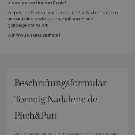
einen garantierten Preis!
update to
Google's
Verpassen Sie es nicht und feiern Sie Weihnachten mit
more
commonly
uns auf eine andere, unterhaltsame und
used
golfbegeisterte Art.
analytics
service. This
cookie is
Wir freuen uns auf Sie!
used to
distinguish
unique users
by assigning
a randomly
generated
number as a
client
identifier. It
is included
Beschriftungsformular
in each page
request in a
site and
used to
Torneig Nadalenc de
calculate
visitor,
session and
campaign
Pitch&Putt
data for the
sites
analytics
reports. By
default it is
Registrieren Sie sich mit diesem Formular für den
set to expire