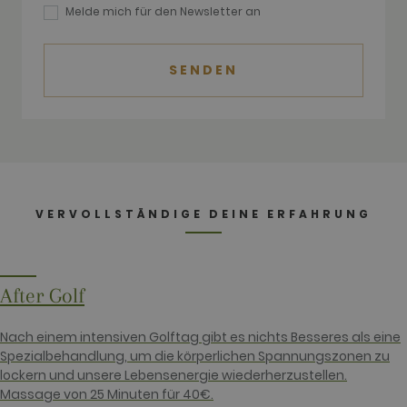
is reported
Melde mich für den Newsletter an
by them as
being used
for website
analytics.
SENDEN
__hssrc
Session
This cookie
HubSpot Inc.
name is
www.golfperalada.com
associated
with
websites
built on the
HubSpot
platform. It
is reported
by them as
being used
VERVOLLSTÄNDIGE DEINE ERFAHRUNG
for website
analytics.
__hssc
30
This cookie
HubSpot Inc.
minutes
name is
www.golfperalada.com
associated
After Golf
with
websites
built on the
HubSpot
Nach einem intensiven Golftag gibt es nichts Besseres als eine
platform. It
Spezialbehandlung, um die körperlichen Spannungszonen zu
is reported
by them as
lockern und unsere Lebensenergie wiederherzustellen.
being used
Massage von 25 Minuten für 40€.
for website