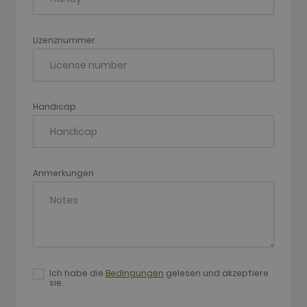
element on
the name
contains the
unique
identity
Lizenznummer
number of
the account
or website it
relates to. It
appears to
be a
Handicap
variation of
the _gat
cookie which
is used to
limit the
amount of
data
Anmerkungen
recorded by
Google on
high traffic
volume
websites.
__hstc
1 year 3
This cookie
HubSpot Inc.
weeks
name is
www.golfperalada.com
associated
with
websites
Ich habe die
Bedingungen
gelesen und akzeptiere
built on the
sie.
HubSpot
platform. It