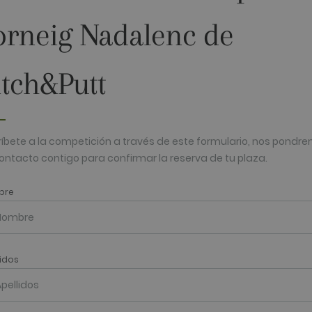
15 minutos
DoubleClick (que es propiedad de Google) establece esta
el navegador del visitante del sitio web admite cookies.
.net
orneig Nadalenc de
2 meses 4
Utilizado por Facebook para ofrecer una serie de product
rm Inc.
semanas
ofertas en tiempo real de anunciantes externos.
da.com
2 meses 4
Contiene una combinación de identificación única de us
rm Inc.
itch&Putt
semanas
utilizada para publicidad dirigida.
com
1 año
Esta cookie lleva a cabo información sobre cómo el usuario
y cualquier publicidad que el usuario final haya visto ante
.net
web.
ríbete a la competición a través de este formulario, nos pondr
ontacto contigo para confirmar la reserva de tu plaza.
bre
lidos