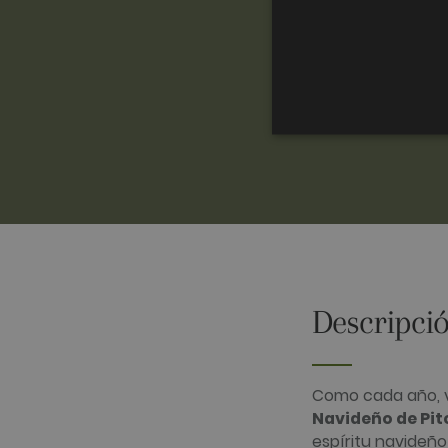
Las cookies analíticas se ut
cierto visitante.
Descripció
Nombre
Proveedor /
_ga
Google LLC
.golfperalad
Como cada año, v
Navideño de Pit
espíritu navideño