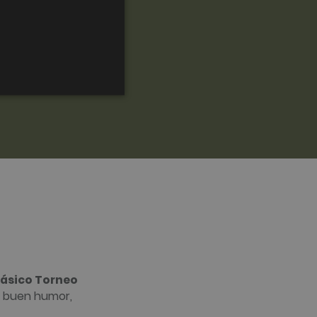
ENGLISH
FRENCH
CATALAN
ra identificar directamente a
 Analytics, que es una
le más utilizado. Esta
ndo un número generado
n cada solicitud de página
lásico Torneo
es, sesiones y campañas para
n buen humor,
da, caduca después de 2
nalizarlo.