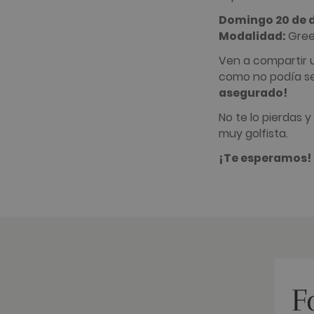
_gid
Google LLC
Domingo 20 de 
.golfperalad
Modalidad:
Gree
_gat_UA-
.golfperalad
Ven a compartir u
74619935-
10
como no podía se
asegurado!
__hstc
HubSpot Inc.
www.golfper
No te lo pierdas 
__hssrc
muy golfista.
HubSpot Inc.
www.golfper
¡Te esperamos!
__hssc
HubSpot Inc.
www.golfper
Nombre
Proveedor 
Nombre
Proveedor 
hubspotutk
HubSpot In
www.golfpe
PHPSESSID
PHP.net
www.golfpe
F