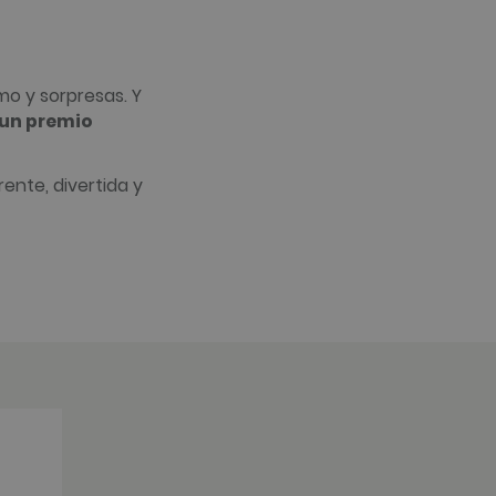
Analytics. Esta parece ser
gle no ofrece información.
ina visitada.
re the pattern element on
mo y sorpresas. Y
nt or website it relates
s used to limit the amount
 un premio
s.
os en la plataforma
ios web.
ente, divertida y
os en la plataforma
ios web.
os en la plataforma
ios web.
ados en la plataforma
ticación de usuarios.
 PHP. Este es un
ede clasificar como
ntener las variables de
al azar, la forma en que
mplo es mantener un estado