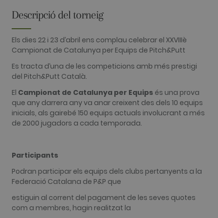
Descripció del torneig
FUNCIONALITAT
Els dies 22 i 23 d’abril ens complau celebrar el XXVIIIè
Campionat de Catalunya per Equips de Pitch&Putt
Es tracta d’una de les competicions amb més prestigi
Analítiques
Publicitàries
del Pitch&Putt Català.
Funcionalitat
El
Campionat de Catalunya per Equips
és una prova
Les cookies analítiques s'utilitzen per veure com
que any darrera any va anar creixent des dels 10 equips
els visitants utilitzen el lloc web. Aquestes
inicials, als gairebé 150 equips actuals involucrant a més
cookies no es poden utilitzar per identificar
directament a cert visitant.
de 2000 jugadors a cada temporada.
Nom
Proveïdor / Domini
Venciment
Descripció
_ga
2 anys
This cookie
Google LLC
Participants
name is
.golfperalada.com
associated
Podran participar els equips dels clubs pertanyents a la
with Google
Universal
Federació Catalana de P&P que
Analytics -
which is a
estiguin al corrent del pagament de les seves quotes
significant
update to
com a membres, hagin realitzat la
Google's