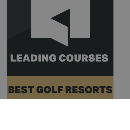
for website
analytics.
__hssrc
Sessió
This cookie
HubSpot Inc.
name is
www.golfperalada.com
associated
with
websites
built on the
HubSpot
platform. It
is reported
by them as
being used
for website
analytics.
__hssc
30 minuts
This cookie
HubSpot Inc.
name is
www.golfperalada.com
associated
with
websites
built on the
HubSpot
platform. It
is reported
by them as
being used
for website
analytics.