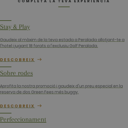
this is
COMPLETA LA TEVA EXPERIÈNCIA
customisabl
by website
owners.
_gid
1 dia
This cookie
Google LLC
name is
.golfperalada.com
Stay & Play
associated
with Google
Analytics. It
Gaudeix al màxim de la teva estada a Peralada allotjant-te a
is used by
gtag.js and
l'hotel i jugant 18 forats a l'exclusiu Golf Peralada.
analytics.js
scripts and
according to
DESCOBREIX
Google
Analytics thi
cookie is
Sobre rodes
used to
distinguish
users.
Aprofita la nostra promoció i gaudeix d'un preu especial en la
_gat_UA-
.golfperalada.com
58 segons
This is a
reserva de dos Green Fees més buggy.
74619935-
pattern type
10
cookie set b
Google
Analytics,
DESCOBREIX
where the
pattern
element on
Perfeccionament
the name
contains the