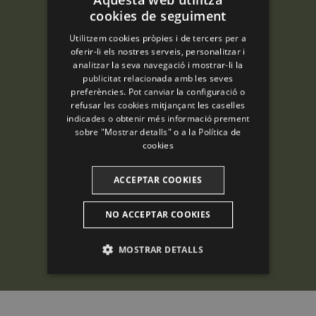
cookies de seguiment
ENGLISH
Utilitzem cookies pròpies i de tercers per a
SPANISH
oferir-li els nostres serveis, personalitzar i
analitzar la seva navegació i mostrar-li la
ENGLISH
publicitat relacionada amb les seves
preferències. Pot canviar la configuració o
FRENCH
refusar les cookies mitjançant les caselles
CATALAN
indicades o obtenir més informació prement
sobre "Mostrar detalls" o a la
Política de
cookies
ACCEPTAR COOKIES
NO ACCEPTAR COOKIES
MOSTRAR DETALLS
ANALÍTIQUES
PUBLICITÀRIES