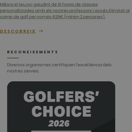
unique
Millora el teu joc gaudint de 10 hores de classes
identity
number of
personalitzades amb els nostres professors i accés il·limitat al
the account
camp de golf per només 625€ (mínim 2 persones).
or website it
relates to. It
appears to
be a
DESCOBREIX
variation of
the _gat
cookie whic
is used to
limit the
RECONEIXEMENTS
amount of
data
recorded by
Diversos organismes certifiquen l'excel·lència dels
Google on
nostres serveis.
high traffic
volume
websites.
__hstc
1 any 3
This cookie
HubSpot Inc.
setmanes
name is
www.golfperalada.com
associated
with
websites
built on the
HubSpot
platform. It
is reported
by them as
being used