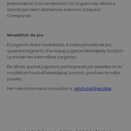
more
preinscripció a la competició i no tinguin cap deute o
commonly
used
sanció pendent d’anteriors edicions d’aquest
analytics
Campionat.
service. This
cookie is
used to
distinguish
unique user
Modalitat de joc
by assigning
a randomly
Es jugaran dues modalitats. A cada jornada de joc,
generated
number as a
quatre integrants d’un equip jugaran Medalplay Scratch
client
i puntuen les tres millors targetes.
identifier. It
is included
in each page
Els altres quatre jugadors participaran per parelles en la
request in a
modalitat Fourball Medalplay Scratch, puntuen la millor
site and
used to
parella.
calculate
visitor,
Per més informació consultar a :
pitch.cat/inici.php
session and
campaign
data for the
sites
analytics
reports. By
default it is
set to expire
after 2 years,
although