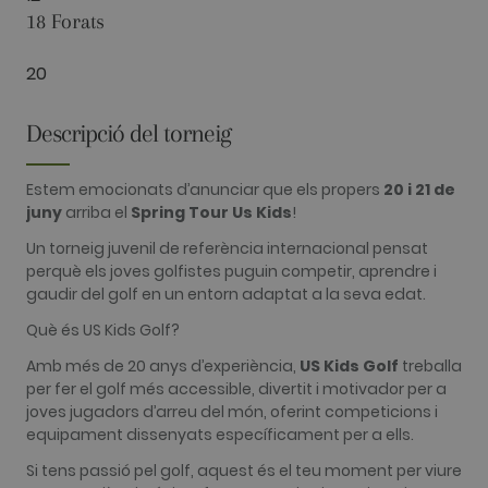
18 Forats
20
Analítiques
Publicitàries
Funcionalitat
Descripció del torneig
Les cookies analítiques s'utilitzen per veure com
els visitants utilitzen el lloc web. Aquestes
cookies no es poden utilitzar per identificar
Estem emocionats d’anunciar que els propers
20 i 21 de
directament a cert visitant.
juny
arriba el
Spring Tour Us Kids
!
Nom
Proveïdor / Domini
Venciment
Descripció
Un torneig juvenil de referència internacional pensat
_ga
2 anys
This cookie
Google LLC
perquè els joves golfistes puguin competir, aprendre i
name is
.golfperalada.com
gaudir del golf en un entorn adaptat a la seva edat.
associated
with Google
Universal
Què és US Kids Golf?
Analytics -
which is a
Amb més de 20 anys d’experiència,
US Kids Golf
treballa
significant
update to
per fer el golf més accessible, divertit i motivador per a
Google's
joves jugadors d’arreu del món, oferint competicions i
more
commonly
equipament dissenyats específicament per a ells.
used
analytics
Si tens passió pel golf, aquest és el teu moment per viure
service. This