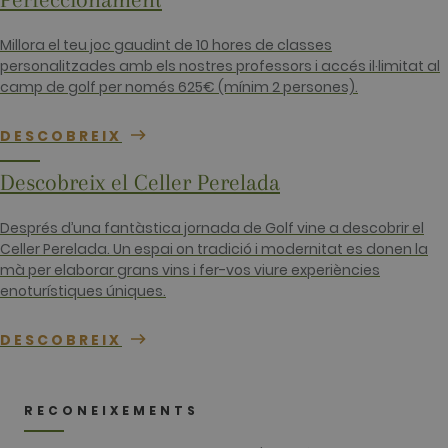
_gid
1 dia
This cookie
Google LLC
name is
.golfperalada.com
associated
Millora el teu joc gaudint de 10 hores de classes
with Google
Analytics. It
personalitzades amb els nostres professors i accés il·limitat al
is used by
camp de golf per només 625€ (mínim 2 persones).
gtag.js and
analytics.js
scripts and
according to
DESCOBREIX
Google
Analytics thi
cookie is
Descobreix el Celler Perelada
used to
distinguish
users.
Després d’una fantàstica jornada de Golf vine a descobrir el
_gat_UA-
.golfperalada.com
58 segons
This is a
Celler Perelada. Un espai on tradició i modernitat es donen la
74619935-
pattern type
mà per elaborar grans vins i fer-vos viure experiències
10
cookie set b
Google
enoturístiques úniques.
Analytics,
where the
pattern
DESCOBREIX
element on
the name
contains the
unique
identity
RECONEIXEMENTS
number of
the account
or website it