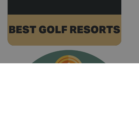
associated
with
websites
built on the
HubSpot
platform. It
is reported
by them as
being used
for website
analytics.
__hssc
30 minuts
This cookie
HubSpot Inc.
name is
www.golfperalada.com
associated
with
websites
built on the
HubSpot
platform. It
is reported
by them as
being used
for website
analytics.