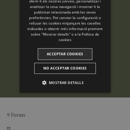
oferir-li els nostres serveis, personalitzar i
analitzar la seva navegació i mostrar-li la
ENGLISH
publicitat relacionada amb les seves
preferències. Pot canviar la configuració o
FRENCH
refusar les cookies mitjançant les caselles
CATALAN
indicades o obtenir més informació prement
sobre "Mostrar detalls" o a la
Política de
cookies
ACCEPTAR COOKIES
NO ACCEPTAR COOKIES
MOSTRAR DETALLS
ANALÍTIQUES
PUBLICITÀRIES
9 Forats
FUNCIONALITAT
12