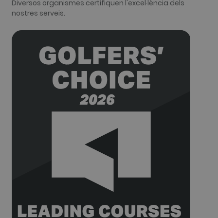
Diversos organismes certifiquen l'excel·lència dels
relates to. It
appears to
nostres serveis.
be a
variation of
the _gat
cookie whic
is used to
limit the
amount of
data
recorded by
Google on
high traffic
volume
websites.
__hstc
1 any 3
This cookie
HubSpot Inc.
setmanes
name is
www.golfperalada.com
associated
with
websites
built on the
HubSpot
platform. It
is reported
by them as
being used
for website
analytics.
__hssrc
Sessió
This cookie
HubSpot Inc.
name is
www.golfperalada.com