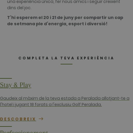
cookie is
una experiència única, fer nous amics i seguir creixent
used to
dins del joc.
distinguish
unique user
T’hi esperem el 20 i 21 de juny per compartir un cap
by assigning
a randomly
de setmana ple d’energia, esport i diversió!
generated
number as a
client
identifier. It
is included
in each page
request in a
site and
COMPLETA LA TEVA EXPERIÈNCIA
used to
calculate
visitor,
session and
campaign
data for the
Stay & Play
sites
analytics
reports. By
default it is
Gaudeix al màxim de la teva estada a Peralada allotjant-te a
set to expire
l'hotel i jugant 18 forats a l'exclusiu Golf Peralada.
after 2 years,
although
this is
customisabl
DESCOBREIX
by website
owners.
Perfeccionament