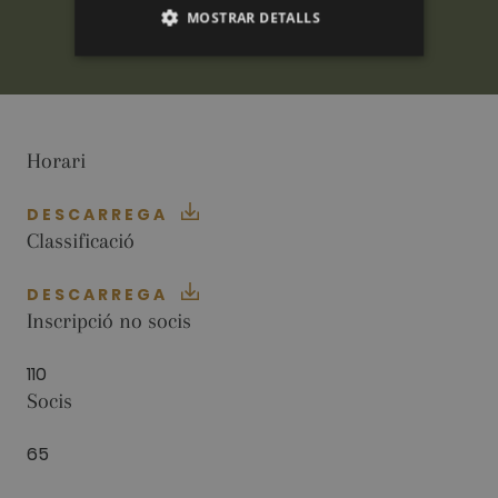
MOSTRAR DETALLS
ANALÍTIQUES
PUBLICITÀRIES
Horari
FUNCIONALITAT
DESCARREGA
Classificació
Analítiques
Publicitàries
DESCARREGA
Funcionalitat
Inscripció no socis
Les cookies analítiques s'utilitzen per veure com
els visitants utilitzen el lloc web. Aquestes
110
cookies no es poden utilitzar per identificar
Socis
directament a cert visitant.
Nom
Proveïdor / Domini
Venciment
Descripció
65
_ga
2 anys
This cookie
Google LLC
name is
.golfperalada.com
associated