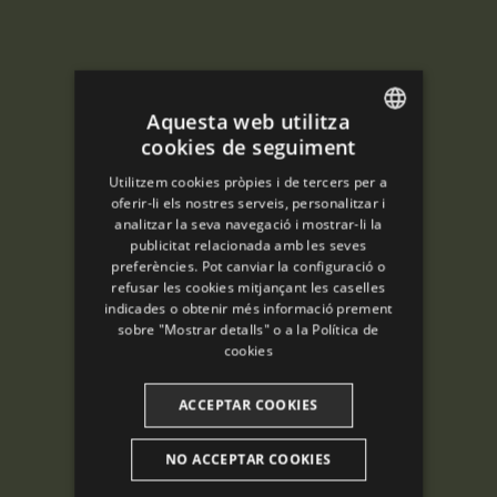
Aquesta web utilitza
cookies de seguiment
ENGLISH
Utilitzem cookies pròpies i de tercers per a
SPANISH
oferir-li els nostres serveis, personalitzar i
analitzar la seva navegació i mostrar-li la
ENGLISH
publicitat relacionada amb les seves
preferències. Pot canviar la configuració o
FRENCH
refusar les cookies mitjançant les caselles
CATALAN
indicades o obtenir més informació prement
sobre "Mostrar detalls" o a la
Política de
cookies
ACCEPTAR COOKIES
NO ACCEPTAR COOKIES