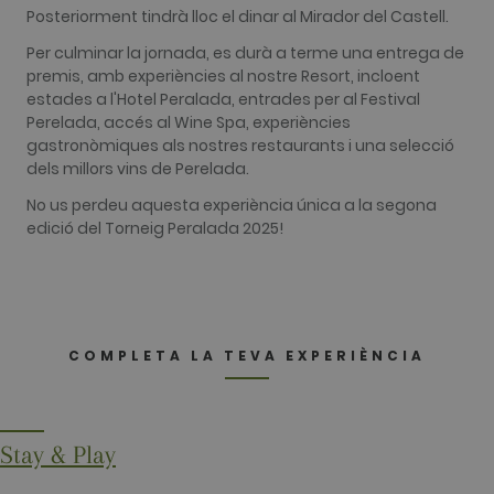
Posteriorment tindrà lloc el dinar al Mirador del Castell.
sites
analytics
reports. By
Per culminar la jornada, es durà a terme una entrega de
default it is
premis, amb experiències al nostre Resort, incloent
set to expire
after 2 years,
estades a l'Hotel Peralada, entrades per al Festival
although
Perelada, accés al Wine Spa, experiències
this is
customisabl
gastronòmiques als nostres restaurants i una selecció
by website
dels millors vins de Perelada.
owners.
_gid
1 dia
This cookie
Google LLC
No us perdeu aquesta experiència única a la segona
name is
.golfperalada.com
edició del Torneig Peralada 2025!
associated
with Google
Analytics. It
is used by
gtag.js and
analytics.js
scripts and
according to
COMPLETA LA TEVA EXPERIÈNCIA
Google
Analytics thi
cookie is
used to
distinguish
users.
Stay & Play
_gat_UA-
.golfperalada.com
58 segons
This is a
74619935-
pattern type