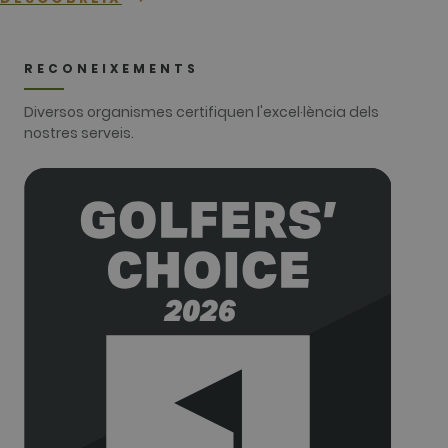
with
websites
built on the
HubSpot
platform. It
RECONEIXEMENTS
is reported
by them as
being used
Diversos organismes certifiquen l'excel·lència dels
for website
analytics.
nostres serveis.
__hssrc
Sessió
This cookie
HubSpot Inc.
name is
www.golfperalada.com
associated
with
websites
built on the
HubSpot
platform. It
is reported
by them as
being used
for website
analytics.
__hssc
30 minuts
This cookie
HubSpot Inc.
name is
www.golfperalada.com
associated
with
websites
built on the
HubSpot