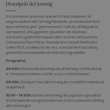
Descripció del torneig
with Google
Universal
Analytics -
which is a
Ens complau anunciar que el 5 d’abril celebrem la
significant
update to
segona edició del Torneig Perelada, un esdeveniment
Google's
que combina golf, gastronomia i cultura. Al llarg de la
more
commonly
competició, els jugadors gaudiran de diverses
used
estacions gastronòmiques dels nostres restaurants:
analytics
service. This
L'Olivera by Paco Pérez, Restaurant Castell Perelada i
cookie is
Celler 1923. La selecció de vins, curosament escollida,
used to
distinguish
garantirà una experiència vinícola inigualable.
unique user
by assigning
Programa:
a randomly
generated
09:00h:
Discurs de benvinguda al torneig. Coffee Break
number as a
client
a Terrassa La Masia: Cafès, sucs i mini brioixeria.
identifier. It
is included
09:30h:
Shotgun! Inici del torneig en modalitat Individual
in each page
request in a
Stableford.
site and
used to
10:00 - 14:00h:
Durant el torneig, els jugadors gaudiran
calculate
visitor,
d'una experiència gastronòmica a tres estacions al llarg
session and
del recorregut.
campaign
data for the