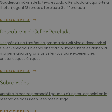
10
cookie set b
Gaudeix al màxim de la teva estada a Peralada allotjant-te a
Google
l'hotel i jugant 18 forats a l'exclusiu Golf Peralada.
Analytics,
where the
pattern
element on
DESCOBREIX
the name
contains the
unique
Descobreix el Celler Perelada
identity
number of
the account
or website it
Després d’una fantàstica jornada de Golf vine a descobrir el
relates to. It
Celler Perelada. Un espai on tradició i modernitat es donen la
appears to
be a
mà per elaborar grans vins i fer-vos viure experiències
variation of
enoturístiques úniques.
the _gat
cookie whic
is used to
limit the
DESCOBREIX
amount of
data
recorded by
Sobre rodes
Google on
high traffic
volume
Aprofita la nostra promoció i gaudeix d'un preu especial en la
websites.
reserva de dos Green Fees més buggy.
__hstc
1 any 3
This cookie
HubSpot Inc.
setmanes
name is
www.golfperalada.com
associated
DESCOBREIX