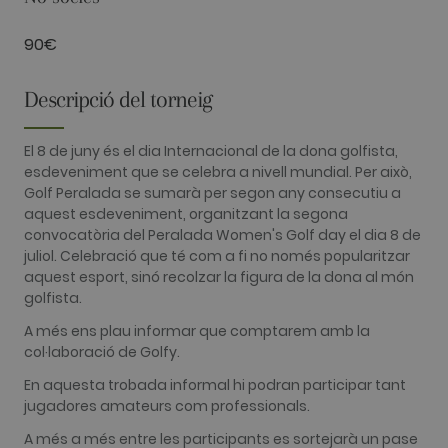
with Google
Universal
Analytics -
90€
which is a
significant
update to
Google's
Descripció del torneig
more
commonly
used
analytics
El 8 de juny és el dia Internacional de la dona golfista,
service. This
esdeveniment que se celebra a nivell mundial. Per això,
cookie is
used to
Golf Peralada se sumarà per segon any consecutiu a
distinguish
aquest esdeveniment, organitzant la segona
unique user
by assigning
convocatòria del Peralada Women's Golf day el dia 8 de
a randomly
juliol. Celebració que té com a fi no només popularitzar
generated
number as a
aquest esport, sinó recolzar la figura de la dona al món
client
golfista.
identifier. It
is included
A més ens plau informar que comptarem amb la
in each page
request in a
col·laboració de Golfy.
site and
used to
En aquesta trobada informal hi podran participar tant
calculate
visitor,
jugadores amateurs com professionals.
session and
campaign
A més a més entre les participants es sortejarà un pase
data for the