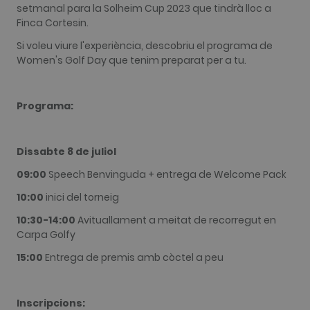
sites
setmanal para la Solheim Cup 2023 que tindrà lloc a
analytics
Finca Cortesin.
reports. By
default it is
Si voleu viure l'experiència, descobriu el programa de
set to expire
after 2 years,
Women's Golf Day que tenim preparat per a tu.
although
this is
customisabl
by website
owners.
Programa:
_gid
1 dia
This cookie
Google LLC
name is
.golfperalada.com
associated
Dissabte 8 de juliol
with Google
Analytics. It
is used by
09:00
Speech Benvinguda + entrega de Welcome Pack
gtag.js and
analytics.js
10:00
inici del torneig
scripts and
according to
10:30-14:00
Avituallament a meitat de recorregut en
Google
Analytics thi
Carpa Golfy
cookie is
used to
15:00
Entrega de premis amb còctel a peu
distinguish
users.
_gat_UA-
.golfperalada.com
58 segons
This is a
74619935-
pattern type
Inscripcions:
10
cookie set b