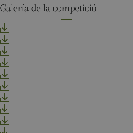
websites
Galería de la competició
built on the
HubSpot
platform. It
is reported
by them as
being used
for website
analytics.
__hssrc
Sessió
This cookie
HubSpot Inc.
name is
www.golfperalada.com
associated
with
websites
built on the
HubSpot
platform. It
is reported
by them as
being used
for website
analytics.
__hssc
30 minuts
This cookie
HubSpot Inc.
name is
www.golfperalada.com
associated
with
websites
built on the
HubSpot
platform. It