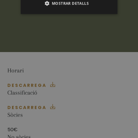
MOSTRAR DETALLS
ANALÍTIQUES
PUBLICITÀRIES
FUNCIONALITAT
Horari
Analítiques
Publicitàries
Funcionalitat
DESCARREGA
Classificació
Les cookies analítiques s'utilitzen per veure com
els visitants utilitzen el lloc web. Aquestes
cookies no es poden utilitzar per identificar
DESCARREGA
directament a cert visitant.
Sòcies
Nom
Proveïdor / Domini
Venciment
Descripció
_ga
2 anys
This cookie
Google LLC
50€
name is
.golfperalada.com
No sòcies
associated