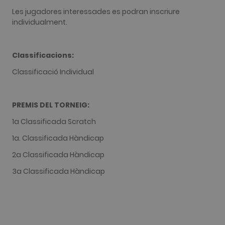
Google
Les jugadores interessades es podran inscriure
Analytics,
where the
individualment.
pattern
element on
the name
contains the
Classificacions:
unique
identity
number of
Classificació Individual
the account
or website it
relates to. It
appears to
be a
PREMIS DEL TORNEIG:
variation of
the _gat
1a Classificada Scratch
cookie whic
is used to
1a. Classificada Hàndicap
limit the
amount of
data
2a Classificada Hàndicap
recorded by
Google on
3a Classificada Hàndicap
high traffic
volume
websites.
__hstc
1 any 3
This cookie
HubSpot Inc.
setmanes
name is
www.golfperalada.com
associated
with