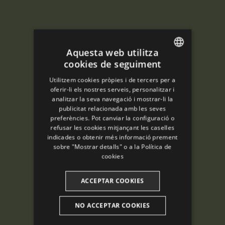
Aquesta web utilitza
cookies de seguiment
ENGLISH
Utilitzem cookies pròpies i de tercers per a
SPANISH
oferir-li els nostres serveis, personalitzar i
analitzar la seva navegació i mostrar-li la
ENGLISH
publicitat relacionada amb les seves
preferències. Pot canviar la configuració o
FRENCH
refusar les cookies mitjançant les caselles
CATALAN
indicades o obtenir més informació prement
sobre "Mostrar detalls" o a la
Política de
cookies
ACCEPTAR COOKIES
NO ACCEPTAR COOKIES