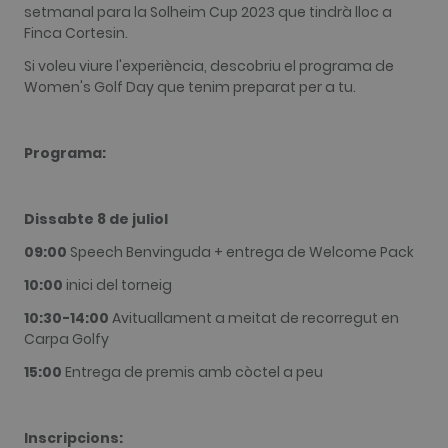
sites
setmanal para la Solheim Cup 2023 que tindrà lloc a
analytics
Finca Cortesin.
reports. By
default it is
Si voleu viure l'experiència, descobriu el programa de
set to expire
after 2 years,
Women's Golf Day que tenim preparat per a tu.
although
this is
customisabl
by website
owners.
Programa:
_gid
1 dia
This cookie
Google LLC
name is
.golfperalada.com
associated
Dissabte 8 de juliol
with Google
Analytics. It
is used by
09:00
Speech Benvinguda + entrega de Welcome Pack
gtag.js and
analytics.js
10:00
inici del torneig
scripts and
according to
10:30-14:00
Avituallament a meitat de recorregut en
Google
Analytics thi
Carpa Golfy
cookie is
used to
15:00
Entrega de premis amb còctel a peu
distinguish
users.
_gat_UA-
.golfperalada.com
58 segons
This is a
74619935-
pattern type
Inscripcions:
10
cookie set b