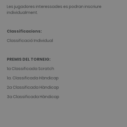
Google
Les jugadores interessades es podran inscriure
Analytics,
where the
individualment.
pattern
element on
the name
contains the
Classificacions:
unique
identity
number of
Classificació Individual
the account
or website it
relates to. It
appears to
be a
PREMIS DEL TORNEIG:
variation of
the _gat
1a Classificada Scratch
cookie whic
is used to
1a. Classificada Hàndicap
limit the
amount of
data
2a Classificada Hàndicap
recorded by
Google on
3a Classificada Hàndicap
high traffic
volume
websites.
__hstc
1 any 3
This cookie
HubSpot Inc.
setmanes
name is
www.golfperalada.com
associated
with