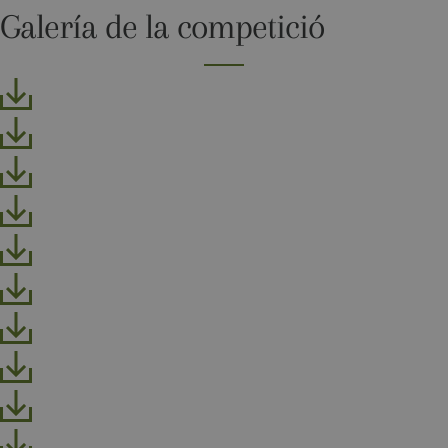
websites
Galería de la competició
built on the
HubSpot
platform. It
is reported
by them as
being used
for website
analytics.
__hssrc
Sessió
This cookie
HubSpot Inc.
name is
www.golfperalada.com
associated
with
websites
built on the
HubSpot
platform. It
is reported
by them as
being used
for website
analytics.
__hssc
30 minuts
This cookie
HubSpot Inc.
name is
www.golfperalada.com
associated
with
websites
built on the
HubSpot
platform. It