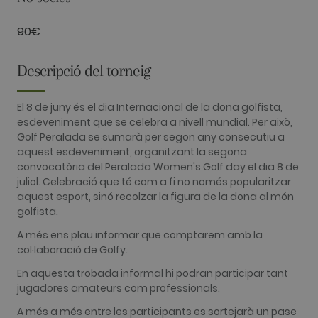
with Google
Universal
Analytics -
90€
which is a
significant
update to
Google's
Descripció del torneig
more
commonly
used
analytics
El 8 de juny és el dia Internacional de la dona golfista,
service. This
esdeveniment que se celebra a nivell mundial. Per això,
cookie is
used to
Golf Peralada se sumarà per segon any consecutiu a
distinguish
aquest esdeveniment, organitzant la segona
unique user
by assigning
convocatòria del Peralada Women's Golf day el dia 8 de
a randomly
juliol. Celebració que té com a fi no només popularitzar
generated
number as a
aquest esport, sinó recolzar la figura de la dona al món
client
golfista.
identifier. It
is included
A més ens plau informar que comptarem amb la
in each page
request in a
col·laboració de Golfy.
site and
used to
En aquesta trobada informal hi podran participar tant
calculate
visitor,
jugadores amateurs com professionals.
session and
campaign
A més a més entre les participants es sortejarà un pase
data for the