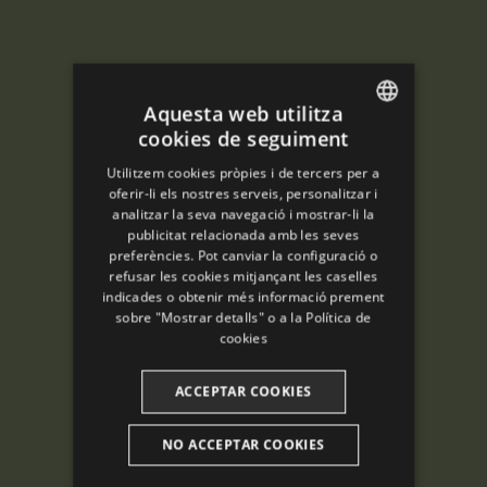
Aquesta web utilitza
cookies de seguiment
ENGLISH
Utilitzem cookies pròpies i de tercers per a
SPANISH
oferir-li els nostres serveis, personalitzar i
analitzar la seva navegació i mostrar-li la
ENGLISH
publicitat relacionada amb les seves
preferències. Pot canviar la configuració o
FRENCH
refusar les cookies mitjançant les caselles
CATALAN
indicades o obtenir més informació prement
sobre "Mostrar detalls" o a la
Política de
cookies
ACCEPTAR COOKIES
NO ACCEPTAR COOKIES