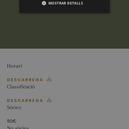
MOSTRAR DETALLS
ANALÍTIQUES
PUBLICITÀRIES
FUNCIONALITAT
Horari
Analítiques
Publicitàries
Funcionalitat
DESCARREGA
Classificació
Les cookies analítiques s'utilitzen per veure com
els visitants utilitzen el lloc web. Aquestes
cookies no es poden utilitzar per identificar
DESCARREGA
directament a cert visitant.
Sòcies
Nom
Proveïdor / Domini
Venciment
Descripció
_ga
2 anys
This cookie
Google LLC
50€
name is
.golfperalada.com
No sòcies
associated