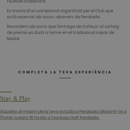
fourball stableford.
Les cookies analítiques s'utilitzen per veure com
els visitants utilitzen el lloc web. Aquestes
Es tracta d'un campionat organitzat per el Club que
cookies no es poden utilitzar per identificar
directament a cert visitant.
està reservat als socis i abonats de Peralada.
Nom
Proveïdor / Domini
Venciment
Descripció
Recordem als socis que l’entrega de trofeus i el sorteig
de premis es durà a terme en el tradicional sopar de
_ga
2 anys
This cookie
Google LLC
name is
.golfperalada.com
Nadal.
associated
with Google
Universal
Analytics -
which is a
significant
update to
Google's
COMPLETA LA TEVA EXPERIÈNCIA
more
commonly
used
analytics
service. This
cookie is
Stay & Play
used to
distinguish
unique user
by assigning
Gaudeix al màxim de la teva estada a Peralada allotjant-te a
a randomly
l'hotel i jugant 18 forats a l'exclusiu Golf Peralada.
generated
number as a
client