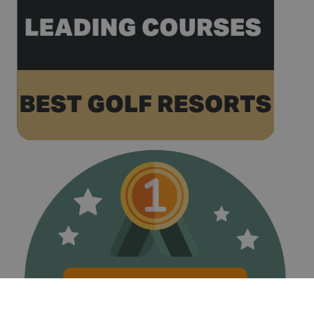
data
recorded by
Google on
high traffic
volume
websites.
__hstc
1 any 3
This cookie
HubSpot Inc.
setmanes
name is
www.golfperalada.com
associated
with
websites
built on the
HubSpot
platform. It
is reported
by them as
being used
for website
analytics.
__hssrc
Sessió
This cookie
HubSpot Inc.
name is
www.golfperalada.com
associated
with
websites
built on the
HubSpot
platform. It
is reported
by them as
being used