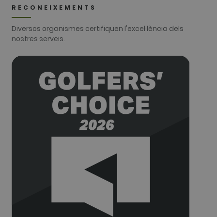
according to
RECONEIXEMENTS
Google
Analytics thi
cookie is
Diversos organismes certifiquen l'excel·lència dels
used to
distinguish
nostres serveis.
users.
_gat_UA-
.golfperalada.com
58 segons
This is a
74619935-
pattern type
10
cookie set b
Google
Analytics,
where the
pattern
element on
the name
contains the
unique
identity
number of
the account
or website it
relates to. It
appears to
be a
variation of
the _gat
cookie whic
is used to
limit the
amount of