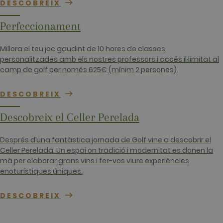
identifier. It
DESCOBREIX
is included
in each page
request in a
Perfeccionament
site and
used to
calculate
Millora el teu joc gaudint de 10 hores de classes
visitor,
session and
personalitzades amb els nostres professors i accés il·limitat al
campaign
camp de golf per només 625€ (mínim 2 persones).
data for the
sites
analytics
reports. By
DESCOBREIX
default it is
set to expire
after 2 years,
Descobreix el Celler Perelada
although
this is
customisabl
Després d’una fantàstica jornada de Golf vine a descobrir el
by website
owners.
Celler Perelada. Un espai on tradició i modernitat es donen la
mà per elaborar grans vins i fer-vos viure experiències
_gid
1 dia
This cookie
Google LLC
name is
.golfperalada.com
enoturístiques úniques.
associated
with Google
Analytics. It
DESCOBREIX
is used by
gtag.js and
analytics.js
scripts and