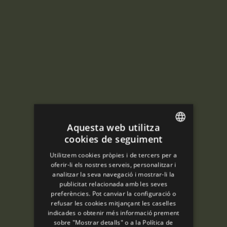
Aquesta web utilitza
cookies de seguiment
ENGLISH
Utilitzem cookies pròpies i de tercers per a
SPANISH
oferir-li els nostres serveis, personalitzar i
analitzar la seva navegació i mostrar-li la
ENGLISH
publicitat relacionada amb les seves
preferències. Pot canviar la configuració o
FRENCH
refusar les cookies mitjançant les caselles
CATALAN
indicades o obtenir més informació prement
sobre "Mostrar detalls" o a la
Política de