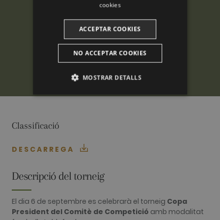
cookies
ACCEPTAR COOKIES
NO ACCEPTAR COOKIES
MOSTRAR DETALLS
ANALÍTIQUES
PUBLICITÀRIES
Classificació
FUNCIONALITAT
DESCARREGA
Descripció del torneig
Analítiques
Publicitàries
El dia 6 de septembre es celebrarà el torneig
Copa
Funcionalitat
President del Comitè de Competició
amb modalitat