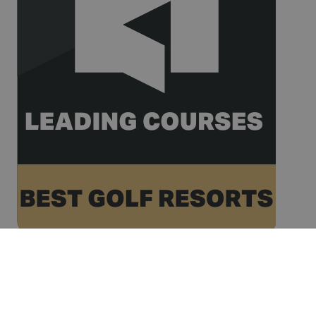
analytics.
__hssrc
Sessió
This cookie
HubSpot Inc.
name is
www.golfperalada.com
associated
with
websites
built on the
HubSpot
platform. It
is reported
by them as
being used
for website
analytics.
__hssc
30 minuts
This cookie
HubSpot Inc.
name is
www.golfperalada.com
associated
with
websites
built on the
HubSpot
platform. It
is reported
by them as
being used
for website
analytics.