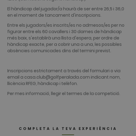
commonly
used
El hàndicap del jugador/a haurà de ser entre 26,5 i 36,0
analytics
en el moment de tancament d'inscripcions.
service. This
cookie is
used to
Entre els jugadors/es inscrits/es no admesos/es per no
distinguish
figurar entre els 60 cavallers i 30 dames de hàndicap
unique user
by assigning
més baix, s'establirà una llista d'espera, per ordre de
a randomly
hàndicap exacte, per a cobrir una a una, les possibles
generated
number as a
absències comunicades dins del termini previst.
client
identifier. It
is included
in each page
request in a
Inscripcions estrictament a través del formulari o via
site and
email a casa.club@golfperalada.com indicant nom,
used to
calculate
llicència RFEG, hàndicap i telèfon.
visitor,
session and
Per mes informació, llegir el termes de la competició.
campaign
data for the
sites
analytics
reports. By
default it is
set to expire
after 2 years,
COMPLETA LA TEVA EXPERIÈNCIA
although
this is