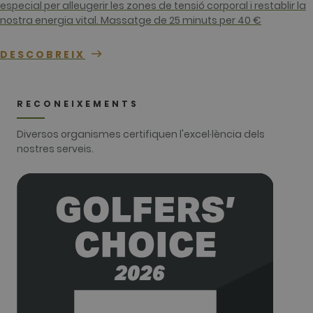
especial per alleugerir les zones de tensió corporal i restablir la
identity
number of
nostra energia vital. Massatge de 25 minuts per 40 €
the account
or website it
relates to. It
DESCOBREIX
appears to
be a
variation of
the _gat
cookie whic
RECONEIXEMENTS
is used to
limit the
amount of
Diversos organismes certifiquen l'excel·lència dels
data
recorded by
nostres serveis.
Google on
high traffic
volume
websites.
__hstc
1 any 3
This cookie
HubSpot Inc.
setmanes
name is
www.golfperalada.com
associated
with
websites
built on the
HubSpot
platform. It
is reported
by them as
being used
for website