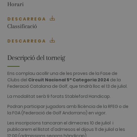
Horari
FUNCIONALITAT
DESCARREGA
Classificació
Analítiques
Publicitàries
DESCARREGA
Funcionalitat
Descripció del torneig
Les cookies analítiques s'utilitzen per veure com
els visitants utilitzen el lloc web. Aquestes
cookies no es poden utilitzar per identificar
Ens complau acollir una de les proves de la Fase de
directament a cert visitant.
Clubs del
Circuit Nacional 5ª Categoria 2024
de la
Nom
Proveïdor / Domini
Venciment
Descripció
Federació Catalana de Golf, que tindrà lloc el 13 de juliol.
_ga
2 anys
This cookie
Google LLC
La modalitat serà 9 forats Stableford Handicap.
name is
.golfperalada.com
associated
with Google
Podran participar jugadors amb llicència de la RFEG o de
Universal
la FGA (Federació de Golf Andorrana) en vigor.
Analytics -
which is a
significant
Les inscripcions tancaran el dimecres 10 de juliol i
update to
publicarem el llistat d'admesos el dijous 11 de juliol a les
Google's
more
12:00 (admissions segons hàndicap)