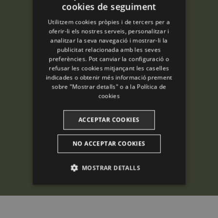
cookies de seguiment
ENGLISH
Utilitzem cookies pròpies i de tercers per a
SPANISH
oferir-li els nostres serveis, personalitzar i
analitzar la seva navegació i mostrar-li la
ENGLISH
publicitat relacionada amb les seves
preferències. Pot canviar la configuració o
FRENCH
refusar les cookies mitjançant les caselles
CATALAN
indicades o obtenir més informació prement
sobre "Mostrar detalls" o a la
Política de
cookies
ACCEPTAR COOKIES
NO ACCEPTAR COOKIES
MOSTRAR DETALLS
ANALÍTIQUES
PUBLICITÀRIES