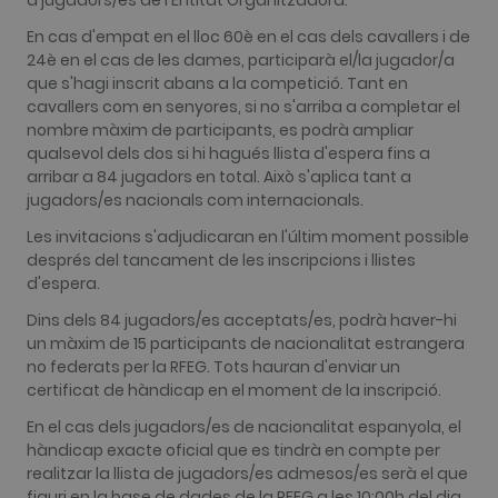
a jugadors/es de l'Entitat Organitzadora.
IDE
1 any
This cookie
Google LLC
carries out
.doubleclick.net
informatio
En cas d'empat en el lloc 60è en el cas dels cavallers i de
about how
24è en el cas de les dames, participarà el/la jugador/a
the end use
uses the
que s'hagi inscrit abans a la competició. Tant en
website an
cavallers com en senyores, si no s'arriba a completar el
any
advertising
nombre màxim de participants, es podrà ampliar
that the en
qualsevol dels dos si hi hagués llista d'espera fins a
user may
have seen
arribar a 84 jugadors en total. Això s'aplica tant a
before visit
jugadors/es nacionals com internacionals.
the said
website.
Les invitacions s'adjudicaran en l'últim moment possible
després del tancament de les inscripcions i llistes
d'espera.
Dins dels 84 jugadors/es acceptats/es, podrà haver-hi
un màxim de 15 participants de nacionalitat estrangera
no federats per la RFEG. Tots hauran d'enviar un
certificat de hàndicap en el moment de la inscripció.
En el cas dels jugadors/es de nacionalitat espanyola, el
hàndicap exacte oficial que es tindrà en compte per
realitzar la llista de jugadors/es admesos/es serà el que
figuri en la base de dades de la RFEG a les 10:00h del dia