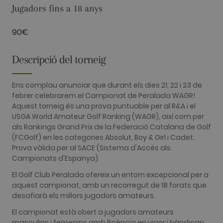
used to
Jugadors fins a 18 anys
distinguish
unique user
by assigning
a randomly
90€
generated
number as a
client
Descripció del torneig
identifier. It
is included
in each page
request in a
Ens complau anunciar que durant els dies 21, 22 i 23 de
site and
used to
febrer celebrarem el Campionat de Peralada WAGR!
calculate
Aquest torneig és una prova puntuable per al R&A i el
visitor,
session and
USGA World Amateur Golf Ranking (WAGR), així com per
campaign
als Rankings Grand Prix de la Federació Catalana de Golf
data for the
sites
(FCGolf) en les categories Absolut, Boy & Girl i Cadet.
analytics
Prova vàlida per al SACE (Sistema d'Accés als
reports. By
default it is
Campionats d'Espanya).
set to expire
after 2 years,
El Golf Club Peralada ofereix un entorn excepcional per a
although
this is
aquest campionat, amb un recorregut de 18 forats que
customisabl
desafiarà els millors jugadors amateurs.
by website
owners.
El campionat està obert a jugadors amateurs
_gid
1 dia
This cookie
Google LLC
masculins i femenins amb llicència en vigor i hàndicap