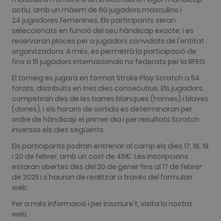
name is
.golfperalada.com
actiu, amb un màxim de 60 jugadors masculins i
associated
with Google
24 jugadores femenines. Els participants seran
Analytics. It
seleccionats en funció del seu hàndicap exacte, i es
is used by
gtag.js and
reservaran places per a jugadors convidats de l'entitat
analytics.js
organitzadora. A més, es permetrà la participació de
scripts and
according to
fins a 15 jugadors internacionals no federats per la RFEG.
Google
Analytics thi
El torneig es jugarà en format Stroke Play Scratch a 54
cookie is
used to
forats, distribuïts en tres dies consecutius. Els jugadors
distinguish
competiran des de les barres blanques (homes) i blaves
users.
(dones), i els horaris de sortida es determinaran per
_gat_UA-
.golfperalada.com
58 segons
This is a
ordre de hàndicap el primer dia i per resultats Scratch
74619935-
pattern type
10
cookie set b
inversos els dies següents.
Google
Analytics,
Els participants podran entrenar al camp els dies 17, 18, 19
where the
pattern
i 20 de febrer, amb un cost de 45€. Les inscripcions
element on
estaran obertes des del 20 de gener fins al 17 de febrer
the name
contains the
de 2025 i s'hauran de realitzar a través del formulari
unique
web.
identity
number of
Per a més informació i per inscriure't, visita la nostra
the account
or website it
web.
relates to. It