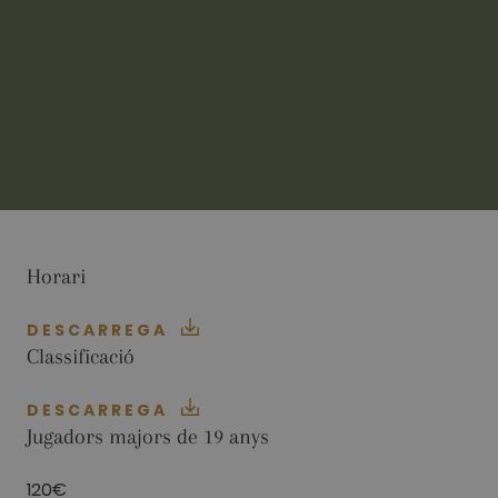
Analítiques
Publicitàries
Funcionalitat
Les cookies analítiques s'utilitzen per veure com
els visitants utilitzen el lloc web. Aquestes
cookies no es poden utilitzar per identificar
directament a cert visitant.
Nom
Proveïdor / Domini
Venciment
Descripció
_ga
2 anys
This cookie
Google LLC
name is
.golfperalada.com
Horari
associated
with Google
Universal
DESCARREGA
Analytics -
which is a
Classificació
significant
update to
Google's
DESCARREGA
more
commonly
Jugadors majors de 19 anys
used
analytics
service. This
120€
cookie is