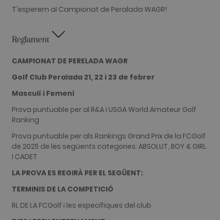
appears to
T'esperem al Campionat de Peralada WAGR!
be a
variation of
the _gat
cookie whic
is used to
Reglament
limit the
amount of
data
CAMPIONAT DE PERELADA WAGR
recorded by
Google on
Golf Club Peralada 21, 22 i 23 de febrer
high traffic
volume
Masculí i Femení
websites.
__hstc
1 any 3
This cookie
HubSpot Inc.
Prova puntuable per al R&A i USGA World Amateur Golf
setmanes
name is
www.golfperalada.com
Ranking
associated
with
websites
Prova puntuable per als Rankings Grand Prix de la FCGolf
built on the
de 2025 de les següents categories: ABSOLUT, BOY & GIRL
HubSpot
platform. It
I CADET
is reported
by them as
LA PROVA ES REGIRÀ PER EL SEGÜENT:
being used
for website
TERMINIS DE LA COMPETICIÓ
analytics.
__hssrc
Sessió
This cookie
HubSpot Inc.
RL DE LA FCGolf i les específiques del club
name is
www.golfperalada.com
associated