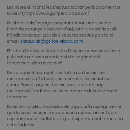
Les llistes d'inscrits/es s'actualitzaran periòdicament a
la web: (https://www.golfperalada.com)
En el cas dels/les jugadors/es internacionals sense
llicència espanyola hauran d'adjuntar un certificat de
hàndicap actualitzat dels seus respectius països al
email:
casa.club@golfperalada.com
El llistat d'admesos/es i llista d'espera provisional seran
publicats a la web a partir del dia següent del
tancament de la inscripció.
Des d'aquest moment, s'establirà un termini de
reclamació de 24 hores, per esmenar els possibles
errors. Passat aquest termini, no s'atendrà cap
reclamació i les llistes es consideraran definitivament
tancades.
És responsabilitat exclusiva del jugador/a assegurar-se
que la seva inscripció es processa correctament i, un
cop publicades les llistes de participants, confirmar si ha
estat admès.