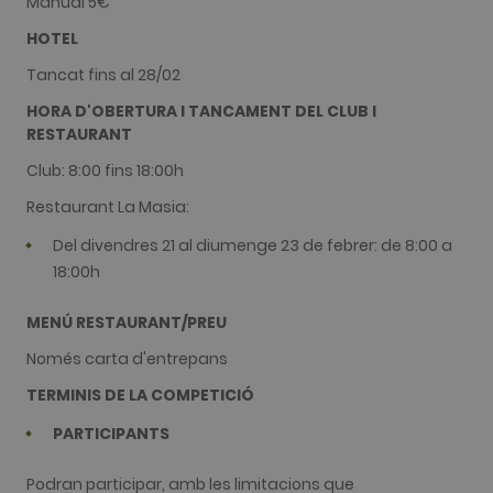
Manual 5€
hubspotutk
1 any 3
This cooki
HubSpot Inc.
Nom
Proveïdor / Domini
Venciment
Descripció
HOTEL
setmanes
name is
www.golfperalada.com
associated
PHPSESSID
Sessió
Cookie
PHP.net
with websi
Tancat fins al 28/02
generated 
www.golfperalada.com
built on th
application
HubSpot
based on t
HORA D'OBERTURA I TANCAMENT DEL CLUB I
platform.
PHP
HubSpot
RESTAURANT
language. T
report that 
is a general
purpose is
purpose
Club: 8:00 fins 18:00h
authentica
identifier
As a persis
used to
Restaurant La Masia:
rather than
maintain us
session co
session
it cannot b
variables. It
Del divendres 21 al diumenge 23 de febrer: de 8:00 a
classified a
normally a
Strictly
18:00h
random
Necessary.
generated
number, h
it is used c
MENÚ RESTAURANT/PREU
be specific 
the site, bu
Només carta d'entrepans
good exam
is maintain
TERMINIS DE LA COMPETICIÓ
a logged-in
status for a
user betwe
PARTICIPANTS
pages.
test_cookie
15 minuts
This cookie 
Google LLC
Podran participar, amb les limitacions que
set by
.doubleclick.net