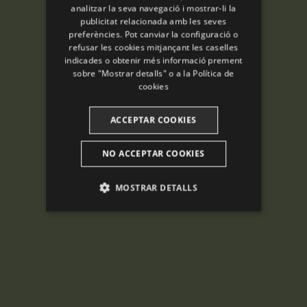
analitzar la seva navegació i mostrar-li la
ENGLISH
publicitat relacionada amb les seves
preferències. Pot canviar la configuració o
FRENCH
refusar les cookies mitjançant les caselles
CATALAN
indicades o obtenir més informació prement
sobre "Mostrar detalls" o a la
Política de
cookies
ACCEPTAR COOKIES
NO ACCEPTAR COOKIES
MOSTRAR DETALLS
ANALÍTIQUES
PUBLICITÀRIES
FUNCIONALITAT