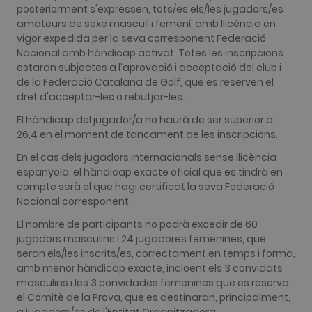
posteriorment s'expressen, tots/es els/les jugadors/es
DoubleClic
(which is
amateurs de sexe masculí i femení, amb llicència en
owned by
vigor expedida per la seva corresponent Federació
Google) to
determine i
Nacional amb hàndicap activat. Totes les inscripcions
the website
estaran subjectes a l'aprovació i acceptació del club i
visitor's
browser
de la Federació Catalana de Golf, que es reserven el
supports
dret d'acceptar-les o rebutjar-les.
cookies.
_fbp
2 mesos 4
Used by
Meta Platform Inc.
El hàndicap del jugador/a no haurà de ser superior a
setmanes
Facebook t
.golfperalada.com
26,4 en el moment de tancament de les inscripcions.
deliver a
series of
advertisem
En el cas dels jugadors internacionals sense llicència
products s
espanyola, el hàndicap exacte oficial que es tindrà en
as real time
bidding fr
compte serà el que hagi certificat la seva Federació
third party
Nacional corresponent.
advertisers
El nombre de participants no podrà excedir de 60
fr
2 mesos 4
Contains
Meta Platform Inc.
setmanes
browser an
.facebook.com
jugadors masculins i 24 jugadores femenines, que
user uniqu
seran els/les inscrits/es, correctament en temps i forma,
ID
combinaton
amb menor hàndicap exacte, incloent els 3 convidats
used for
masculins i les 3 convidades femenines que es reserva
targeted
advertising.
el Comitè de la Prova, que es destinaran, principalment,