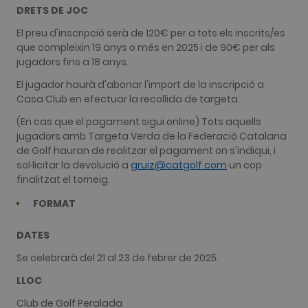
DRETS DE JOC
El preu d'inscripció serà de 120€ per a tots els inscrits/es
que compleixin 19 anys o més en 2025 i de 90€ per als
jugadors fins a 18 anys.
El jugador haurà d'abonar l'import de la inscripció a
Casa Club en efectuar la recollida de targeta.
(En cas que el pagament sigui online) Tots aquells
jugadors amb Targeta Verda de la Federació Catalana
de Golf hauran de realitzar el pagament on s'indiqui, i
sol·licitar la devolució a
gruiz@catgolf.com
un cop
finalitzat el torneig.
FORMAT
DATES
Se celebrarà del 21 al 23 de febrer de 2025.
LLOC
Club de Golf Peralada