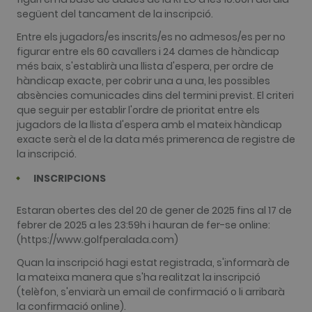
següent del tancament de la inscripció.
Entre els jugadors/es inscrits/es no admesos/es per no
figurar entre els 60 cavallers i 24 dames de hàndicap
més baix, s'establirà una llista d'espera, per ordre de
hàndicap exacte, per cobrir una a una, les possibles
absències comunicades dins del termini previst. El criteri
que seguir per establir l'ordre de prioritat entre els
jugadors de la llista d'espera amb el mateix hàndicap
exacte serà el de la data més primerenca de registre de
la inscripció.
INSCRIPCIONS
Estaran obertes des del 20 de gener de 2025 fins al 17 de
febrer de 2025 a les 23:59h i hauran de fer-se online:
(https://www.golfperalada.com)
Quan la inscripció hagi estat registrada, s'informarà de
la mateixa manera que s'ha realitzat la inscripció
(telèfon, s'enviarà un email de confirmació o li arribarà
la confirmació online).