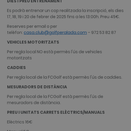
DIES I PREU ENTRENAMENT
with
websites
Es podrà entrenar un cop realitzada la inscripció, els dies
built on the
HubSpot
17, 18, 19 i 20 de febrer de 2025 fins a les 13:00h. Preu 45€.
platform. It
is reported
Reserves per email o per
by them as
being used
telèfon:
casa.club@golfperalada.com
– 972 53 82 87
for website
analytics.
VEHICLES MOTORITZATS
__hssc
30 minuts
This cookie
HubSpot Inc.
Per regla local NO està permès l'ús de vehicles
name is
www.golfperalada.com
associated
motoritzats
with
websites
CADDIES
built on the
HubSpot
platform. It
Per regla local de la FCGolf està permès l'ús de caddies.
is reported
by them as
MESURADORS DE DISTÀNCIA
being used
for website
Per regla local de la FCGolf està permès l'ús de
analytics.
mesuradors de distància.
PREU I UNITATS CARRETS ELÈCTRICS/MANUALS
Elèctrics 16€
Nom
Proveïdor / Domini
Venciment
Descripció