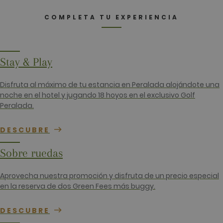
_ga
2 años
Este nomb
Google LLC
cookie est
.golfperalada.com
COMPLETA TU EXPERIENCIA
asociado c
Google
Universal
Analytics, 
una
actualizaci
significativ
Stay & Play
servicio de
análisis de
Google má
Disfruta al máximo de tu estancia en Peralada alojándote una
utilizado. 
cookie se u
noche en el hotel y jugando 18 hoyos en el exclusivo Golf
para distin
Peralada.
usuarios ú
asignando
número
generado
DESCUBRE
aleatoriam
como
identificad
Sobre ruedas
cliente. Se
incluye en
solicitud d
Aprovecha nuestra promoción y disfruta de un precio especial
página de 
sitio y se u
en la reserva de dos Green Fees más buggy.
para calcul
datos de
visitantes,
DESCUBRE
sesiones y
campañas 