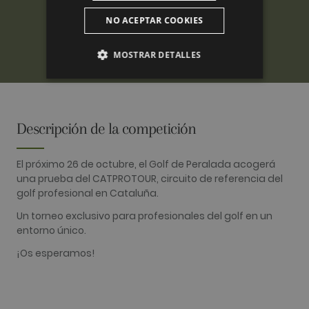
NO ACEPTAR COOKIES
MOSTRAR DETALLES
ANALÍTICAS
PUBLICITARIAS
Descripción de la competición
FUNCIONALIDAD
El próximo 26 de octubre, el Golf de Peralada acogerá
una prueba del CATPROTOUR, circuito de referencia del
golf profesional en Cataluña.
Analíticas
Publicitarias
Funcionalidad
Un torneo exclusivo para profesionales del golf en un
entorno único.
Las cookies analíticas se utilizan para ver cómo
los visitantes usan el sitio web. Estas cookies no
¡Os esperamos!
se pueden usar para identificar directamente a
cierto visitante.
Nombre
Proveedor / Dominio
Vencimiento
Descripció