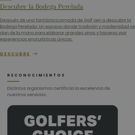
los inform
Descubre la Bodega Perelada
análisis de
sitios. De 
predeterm
caduca de
Después de una fantástica jornada de Golf ven a descubrir la
de 2 años,
Bodega Perelada. Un espacio donde tradición y modernidad se
aunque lo
propietari
dan de la mano para elaborar grandes vinos y haceros vivir
sitios web
experiencias enoturísticas únicas.
pueden
personaliza
_gid
1 día
Este nomb
Google LLC
DESCUBRE
cookie est
.golfperalada.com
asociado c
Google
Universal
Analytics. 
RECONOCIMIENTOS
parece ser
nueva cook
a partir de 
Distintos organismos certifican la excelencia de
primavera 
nuestros servicios.
2017, Goog
ofrece
informació
Parece
almacenar 
actualizar 
valor únic
cada págin
visitada.