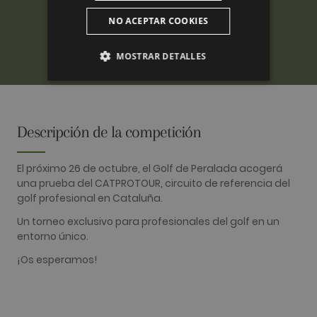
NO ACEPTAR COOKIES
MOSTRAR DETALLES
ANALÍTICAS
PUBLICITARIAS
Descripción de la competición
FUNCIONALIDAD
El próximo 26 de octubre, el Golf de Peralada acogerá
una prueba del CATPROTOUR, circuito de referencia del
golf profesional en Cataluña.
Analíticas
Publicitarias
Funcionalidad
Un torneo exclusivo para profesionales del golf en un
entorno único.
Las cookies analíticas se utilizan para ver cómo
los visitantes usan el sitio web. Estas cookies no
¡Os esperamos!
se pueden usar para identificar directamente a
cierto visitante.
Nombre
Proveedor / Dominio
Vencimiento
Descripció