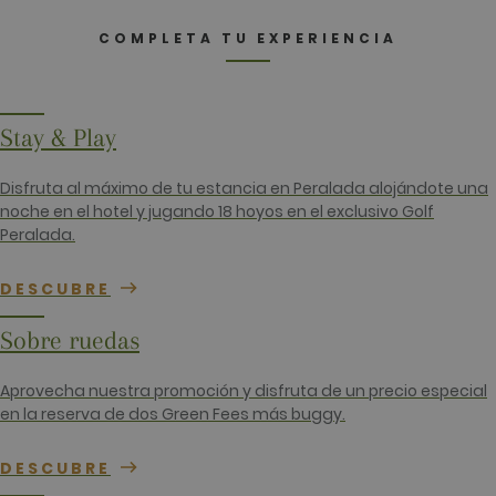
_ga
2 años
Este nomb
Google LLC
cookie est
.golfperalada.com
COMPLETA TU EXPERIENCIA
asociado c
Google
Universal
Analytics, 
una
actualizaci
significativ
Stay & Play
servicio de
análisis de
Google má
Disfruta al máximo de tu estancia en Peralada alojándote una
utilizado. 
cookie se u
noche en el hotel y jugando 18 hoyos en el exclusivo Golf
para distin
Peralada.
usuarios ú
asignando
número
generado
DESCUBRE
aleatoriam
como
identificad
Sobre ruedas
cliente. Se
incluye en
solicitud d
Aprovecha nuestra promoción y disfruta de un precio especial
página de 
sitio y se u
en la reserva de dos Green Fees más buggy.
para calcul
datos de
visitantes,
DESCUBRE
sesiones y
campañas 