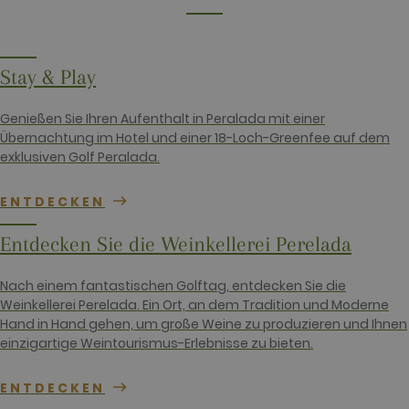
10
cookie set by
Google
Analytics,
where the
pattern
element on
Stay & Play
the name
contains the
unique
Genießen Sie Ihren Aufenthalt in Peralada mit einer
identity
number of
Übernachtung im Hotel und einer 18-Loch-Greenfee auf dem
the account
exklusiven Golf Peralada.
or website it
relates to. It
appears to
be a
ENTDECKEN
variation of
the _gat
cookie which
Entdecken Sie die Weinkellerei Perelada
is used to
limit the
amount of
Nach einem fantastischen Golftag, entdecken Sie die
data
recorded by
Weinkellerei Perelada. Ein Ort, an dem Tradition und Moderne
Google on
Hand in Hand gehen, um große Weine zu produzieren und Ihnen
high traffic
volume
einzigartige Weintourismus-Erlebnisse zu bieten.
websites.
__hstc
1 year 3
This cookie
HubSpot Inc.
ENTDECKEN
weeks
name is
www.golfperalada.com
associated