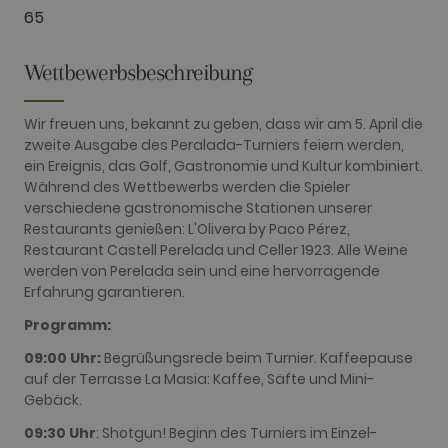
associated
65
with Google
Universal
Analytics -
which is a
Wettbewerbsbeschreibung
significant
update to
Google's
more
Wir freuen uns, bekannt zu geben, dass wir am 5. April die
commonly
zweite Ausgabe des Peralada-Turniers feiern werden,
used
analytics
ein Ereignis, das Golf, Gastronomie und Kultur kombiniert.
service. This
Während des Wettbewerbs werden die Spieler
cookie is
used to
verschiedene gastronomische Stationen unserer
distinguish
Restaurants genießen: L'Olivera by Paco Pérez,
unique users
by assigning
Restaurant Castell Perelada und Celler 1923. Alle Weine
a randomly
werden von Perelada sein und eine hervorragende
generated
number as a
Erfahrung garantieren.
client
identifier. It
Programm:
is included
in each page
request in a
09:00
Uhr:
Begrüßungsrede beim Turnier. Kaffeepause
site and
auf der Terrasse La Masia: Kaffee, Säfte und Mini-
used to
calculate
Gebäck.
visitor,
session and
09:30 Uhr
: Shotgun! Beginn des Turniers im Einzel-
campaign