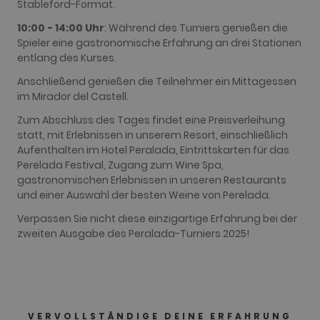
Stableford-Format.
data for the
sites
analytics
10:00 - 14:00 Uhr
: Während des Turniers genießen die
reports. By
Spieler eine gastronomische Erfahrung an drei Stationen
default it is
set to expire
entlang des Kurses.
after 2 years,
although
Anschließend genießen die Teilnehmer ein Mittagessen
this is
customisable
im Mirador del Castell.
by website
owners.
Zum Abschluss des Tages findet eine Preisverleihung
statt, mit Erlebnissen in unserem Resort, einschließlich
_gid
1 day
This cookie
Google LLC
name is
.golfperalada.com
Aufenthalten im Hotel Peralada, Eintrittskarten für das
associated
Perelada Festival, Zugang zum Wine Spa,
with Google
Analytics. It
gastronomischen Erlebnissen in unseren Restaurants
is used by
und einer Auswahl der besten Weine von Perelada.
gtag.js and
analytics.js
scripts and
Verpassen Sie nicht diese einzigartige Erfahrung bei der
according to
zweiten Ausgabe des Peralada-Turniers 2025!
Google
Analytics this
cookie is
used to
distinguish
users.
_gat_UA-
.golfperalada.com
58
This is a
74619935-
seconds
pattern type
VERVOLLSTÄNDIGE DEINE ERFAHRUNG