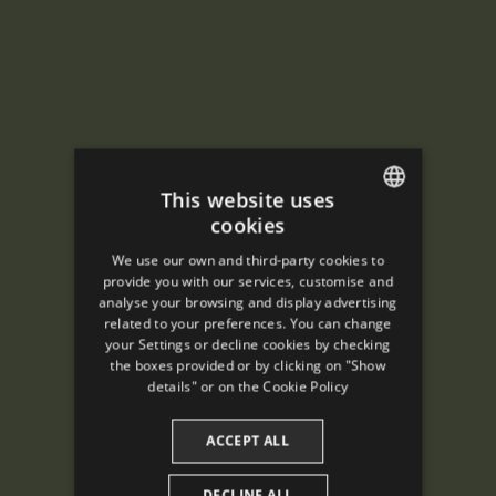
This website uses
cookies
ENGLISH
We use our own and third-party cookies to
SPANISH
provide you with our services, customise and
analyse your browsing and display advertising
ENGLISH
related to your preferences. You can change
your Settings or decline cookies by checking
FRENCH
the boxes provided or by clicking on "Show
CATALAN
details" or on the
Cookie Policy
ACCEPT ALL
DECLINE ALL