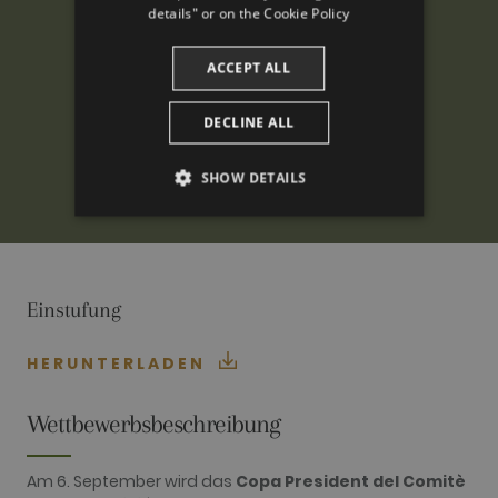
CATALAN
details" or on the
Cookie Policy
ACCEPT ALL
DECLINE ALL
SHOW DETAILS
PERFORMANCE
TARGETING
Einstufung
FUNCTIONALITY
HERUNTERLADEN
Wettbewerbsbeschreibung
Performance
Targeting
Functionality
Performance cookies are used to see how
Am 6. September wird das
Copa President del Comitè
visitors use the website, eg. analytics cookies.