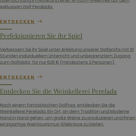
Übernachtung im Hotel und einer 18-Loch-Greenfee auf dem
in each page
request in a
exklusiven Golf Peralada.
site and
used to
calculate
ENTDECKEN
visitor,
session and
campaign
Perfektionieren Sie ihr Spiel
data for the
sites
analytics
reports. By
Verbessern Sie Ihr Spiel unter Anleitung unserer Golfprofis mit 10
default it is
Stunden individuellem Unterricht und unbegrenztem Zugang
set to expire
after 2 years,
zum Golfplatz, für nur 625 € (mindestens 2 Personen).
although
this is
customisable
ENTDECKEN
by website
owners.
Entdecken Sie die Weinkellerei Perelada
_gid
1 day
This cookie
Google LLC
name is
.golfperalada.com
associated
with Google
Nach einem fantastischen Golftag, entdecken Sie die
Analytics. It
Weinkellerei Perelada. Ein Ort, an dem Tradition und Moderne
is used by
gtag.js and
Hand in Hand gehen, um große Weine zu produzieren und Ihnen
analytics.js
einzigartige Weintourismus-Erlebnisse zu bieten.
scripts and
according to
Google