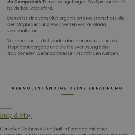
de Competició
Turnier ausgetragen. Die Spielmodalität
Those cookies cannot be used to directly
ist Vierball Stableford.
identify a certain visitor.
Name
Provider / Domain
Expiration
Description
Dieses ist eine vom Club organisierte Meisterschaft, die
den Mitgliedern und Abonnenten von Peralada
_ga
2 years
This cookie
Google LLC
vorbehalten ist.
name is
.golfperalada.com
associated
with Google
Wir möchten die Mitglieder daran erinnern, dass die
Universal
Trophäenübergabe und die Preisverlosung beim
Analytics -
which is a
traditionellen Weihnachtsessen stattfinden werden.
significant
update to
Google's
more
commonly
used
analytics
service. This
VERVOLLSTÄNDIGE DEINE ERFAHRUNG
cookie is
used to
distinguish
unique users
by assigning
a randomly
Stay & Play
generated
number as a
client
identifier. It
Genießen Sie Ihren Aufenthalt in Peralada mit einer
is included