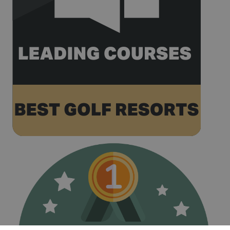
Google on
high traffic
volume
websites.
__hstc
1 year 3
This cookie
HubSpot Inc.
weeks
name is
www.golfperalada.com
associated
with
websites
built on the
HubSpot
platform. It
is reported
by them as
being used
for website
analytics.
__hssrc
Session
This cookie
HubSpot Inc.
name is
www.golfperalada.com
associated
with
websites
built on the
HubSpot
platform. It
is reported
by them as
being used
for website
analytics.