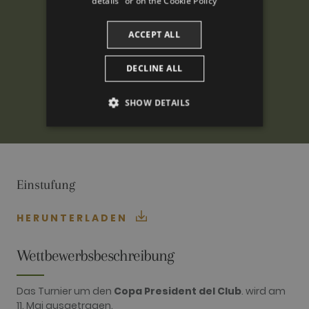
details" or on the
Cookie Policy
ACCEPT ALL
DECLINE ALL
SHOW DETAILS
PERFORMANCE
TARGETING
Einstufung
FUNCTIONALITY
HERUNTERLADEN
Wettbewerbsbeschreibung
Performance
Targeting
Functionality
Performance cookies are used to see how
Das Turnier um den
Copa President del Club
. wird am
visitors use the website, eg. analytics cookies.
11. Mai ausgetragen.