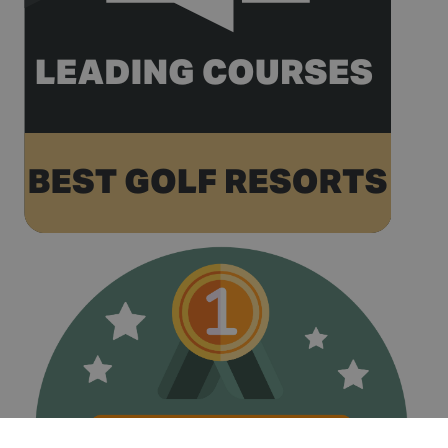
high traffic
volume
websites.
__hstc
1 year 3
This cookie
HubSpot Inc.
weeks
name is
www.golfperalada.com
associated
with
websites
built on the
HubSpot
platform. It
is reported
by them as
being used
for website
analytics.
__hssrc
Session
This cookie
HubSpot Inc.
name is
www.golfperalada.com
associated
with
websites
built on the
HubSpot
platform. It
is reported
by them as
being used
for website
analytics.