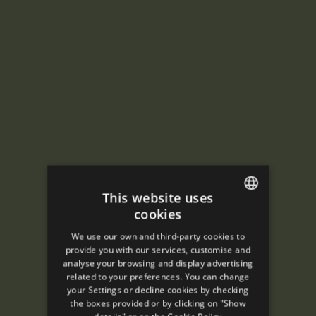
This website uses
cookies
ENGLISH
We use our own and third-party cookies to
SPANISH
provide you with our services, customise and
analyse your browsing and display advertising
ENGLISH
related to your preferences. You can change
your Settings or decline cookies by checking
FRENCH
the boxes provided or by clicking on "Show
CATALAN