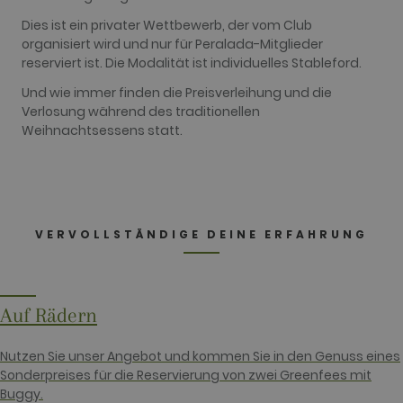
Those cookies cannot be used to directly
identify a certain visitor.
Dies ist ein privater Wettbewerb, der vom Club
organisiert wird und nur für Peralada-Mitglieder
Name
Provider / Domain
Expiration
Description
reserviert ist. Die Modalität ist individuelles Stableford.
_ga
2 years
This cookie
Google LLC
name is
.golfperalada.com
Und wie immer finden die Preisverleihung und die
associated
with Google
Verlosung während des traditionellen
Universal
Weihnachtsessens statt.
Analytics -
which is a
significant
update to
Google's
more
commonly
used
analytics
VERVOLLSTÄNDIGE DEINE ERFAHRUNG
service. This
cookie is
used to
distinguish
unique users
by assigning
Auf Rädern
a randomly
generated
number as a
Nutzen Sie unser Angebot und kommen Sie in den Genuss eines
client
identifier. It
Sonderpreises für die Reservierung von zwei Greenfees mit
is included
Buggy.
in each page