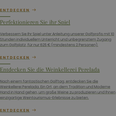
request in a
site and
used to
ENTDECKEN
calculate
visitor,
session and
Perfektionieren Sie ihr Spiel
campaign
data for the
sites
Verbessern Sie Ihr Spiel unter Anleitung unserer Golfprofis mit 10
analytics
reports. By
Stunden individuellem Unterricht und unbegrenztem Zugang
default it is
zum Golfplatz, für nur 625 € (mindestens 2 Personen).
set to expire
after 2 years,
although
this is
ENTDECKEN
customisable
by website
owners.
Entdecken Sie die Weinkellerei Perelada
_gid
1 day
This cookie
Google LLC
name is
.golfperalada.com
Nach einem fantastischen Golftag, entdecken Sie die
associated
with Google
Weinkellerei Perelada. Ein Ort, an dem Tradition und Moderne
Analytics. It
Hand in Hand gehen, um große Weine zu produzieren und Ihnen
is used by
gtag.js and
einzigartige Weintourismus-Erlebnisse zu bieten.
analytics.js
scripts and
according to
ENTDECKEN
Google
Analytics this