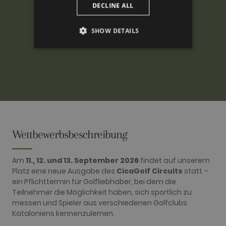
DECLINE ALL
SHOW DETAILS
PERFORMANCE
TARGETING
FUNCTIONALITY
Wettbewerbsbeschreibung
Performance
Targeting
Functionality
Am
11., 12. und 13. September 2026
findet auf unserem
Performance cookies are used to see how
Platz eine neue Ausgabe des
CicaGolf Circuits
statt –
visitors use the website, eg. analytics cookies.
ein Pflichttermin für Golfliebhaber, bei dem die
Those cookies cannot be used to directly
identify a certain visitor.
Teilnehmer die Möglichkeit haben, sich sportlich zu
messen und Spieler aus verschiedenen Golfclubs
Name
Provider / Domain
Expiration
Description
Kataloniens kennenzulernen.
_ga
2 years
This cookie
Google LLC