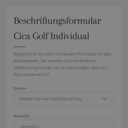
campaign
data for the
sites
analytics
reports. By
Beschriftungsformular
default it is
set to expire
after 2 years,
Cica Golf Individual
although
this is
customisable
by website
owners.
Registrieren Sie sich mit diesem Formular für den
_gid
1 day
This cookie
Google LLC
Wettbewerb. Wir werden uns mit Ihnen in
name is
.golfperalada.com
associated
Verbindung setzen, um zu bestätigen, dass Ihr
with Google
Analytics. It
Platz reserviert ist.
is used by
gtag.js and
analytics.js
Datum
scripts and
according to
Google
Analytics this
cookie is
used to
distinguish
Name(s)
users.
_gat_UA-
.golfperalada.com
58
This is a