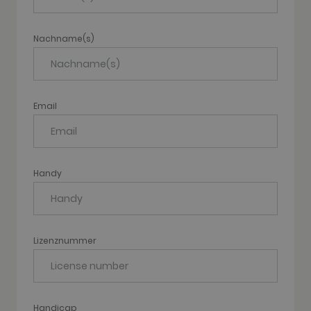
74619935-
seconds
pattern type
10
cookie set by
Google
Analytics,
Nachname(s)
where the
pattern
element on
the name
contains the
unique
identity
Email
number of
the account
or website it
relates to. It
appears to
be a
variation of
Handy
the _gat
cookie which
is used to
limit the
amount of
data
recorded by
Lizenznummer
Google on
high traffic
volume
websites.
__hstc
1 year 3
This cookie
HubSpot Inc.
weeks
name is
www.golfperalada.com
Handicap