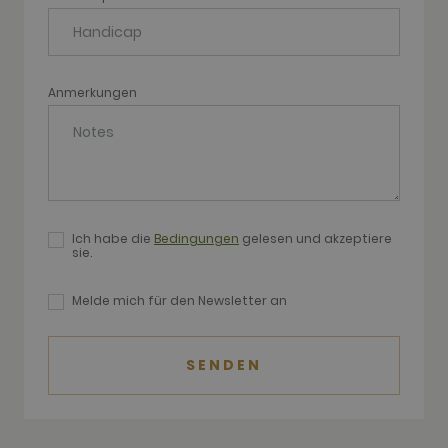
associated
with
websites
built on the
HubSpot
platform. It
is reported
Anmerkungen
by them as
being used
for website
analytics.
__hssrc
Session
This cookie
HubSpot Inc.
name is
www.golfperalada.com
associated
with
websites
Ich habe die
Bedingungen
gelesen und akzeptiere
built on the
sie.
HubSpot
platform. It
is reported
Melde mich für den Newsletter an
by them as
being used
for website
analytics.
SENDEN
__hssc
30
This cookie
HubSpot Inc.
minutes
name is
www.golfperalada.com
associated
with
websites
built on the