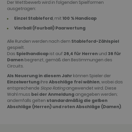
name is
.golfperalada.com
Der Wettbewerb wird in folgenden Spielformen
associated
ausgetragen:
with Google
Universal
Analytics -
Einzel Stableford
, mit
100 % Handicap
which is a
significant
Vierball (Fourball) Paarwertung
update to
Google's
more
Alle Runden werden nach dem
Stableford-Zählspiel
commonly
used
gespielt.
analytics
Das
Spielhandicap
ist auf
26,4 für Herren
und
36 für
service. This
cookie is
Damen
begrenzt, gemäß den Bestimmungen des
used to
Circuits.
distinguish
unique users
by assigning
Als Neuerung in diesem Jahr
können Spieler der
a randomly
Einzelwertung
ihre
Abschläge frei wählen
, wobei das
generated
number as a
entsprechende
Slope Rating
angewendet wird. Diese
client
Wahl muss
bei der Anmeldung
angegeben werden;
identifier. It
is included
andernfalls gelten
standardmäßig die gelben
in each page
Abschläge (Herren) und roten Abschläge (Damen)
.
request in a
site and
used to
calculate
visitor,
session and