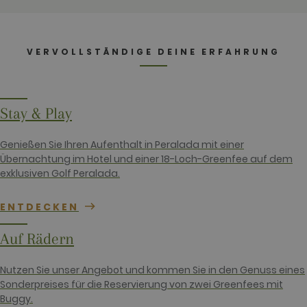
HubSpot
platform. It
is reported
by them as
being used
VERVOLLSTÄNDIGE DEINE ERFAHRUNG
for website
analytics.
Stay & Play
Name
Provider / Domain
Expiration
Descriptio
Genießen Sie Ihren Aufenthalt in Peralada mit einer
hubspotutk
1 year 3
This cookie
HubSpot Inc.
Name
Provider / Domain
Expiration
Description
weeks
name is
www.golfperalada.com
Übernachtung im Hotel und einer 18-Loch-Greenfee auf dem
associated
PHPSESSID
Session
Cookie
PHP.net
exklusiven Golf Peralada.
with websi
generated b
www.golfperalada.com
built on th
application
HubSpot
based on th
platform.
ENTDECKEN
PHP
HubSpot
language. T
report that 
is a general
purpose is 
purpose
Auf Rädern
authenticat
identifier
As a persis
used to
rather than
maintain us
Nutzen Sie unser Angebot und kommen Sie in den Genuss eines
session coo
session
it cannot b
variables. It 
Sonderpreises für die Reservierung von zwei Greenfees mit
classified a
normally a
Buggy.
Strictly
random