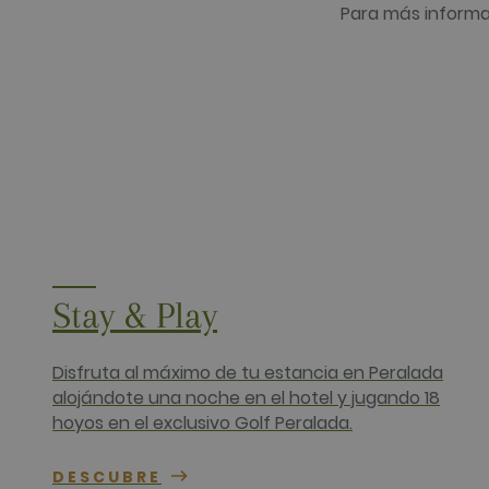
Para más informa
test_cookie
Google LLC
.doubleclick
_fbp
Meta Platfo
.golfperala
fr
Meta Platfo
.facebook.
IDE
Google LLC
.doubleclick
Stay & Play
Disfruta al máximo de tu estancia en Peralada
alojándote una noche en el hotel y jugando 18
hoyos en el exclusivo Golf Peralada.
DESCUBRE