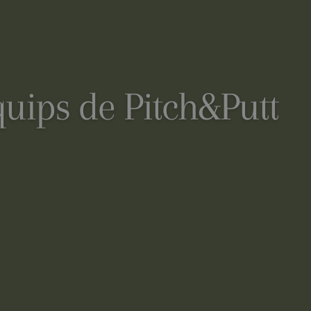
uips de Pitch&Putt