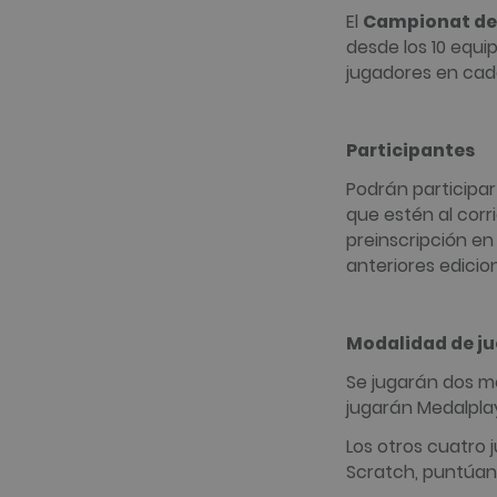
El
Campionat de 
_gid
Google LLC
desde los 10 equi
.golfperalad
jugadores en ca
_gat_UA-
.golfperalad
74619935-
10
Participantes
__hstc
HubSpot Inc.
Podrán participar
www.golfper
que estén al cor
__hssrc
HubSpot Inc.
preinscripción e
www.golfper
anteriores edici
__hssc
HubSpot Inc.
www.golfper
Modalidad de j
Se jugarán dos m
Nombre
Proveedor 
Nombre
Proveedor 
jugarán Medalplay
hubspotutk
HubSpot In
www.golfpe
PHPSESSID
PHP.net
Los otros cuatro 
www.golfpe
Scratch, puntúan 