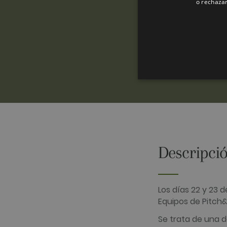
o rechazar
Descripció
Las cookies analíticas se ut
cierto visitante.
Nombre
Proveedor /
Los días 22 y 23 
_ga
Google LLC
.golfperalad
Equipos de Pitch
Se trata de una d