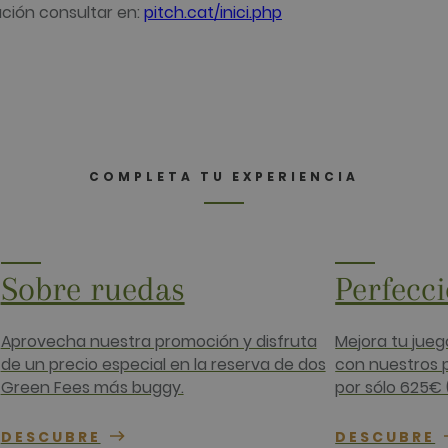
ción consultar en:
pitch.cat/inici.php
15 minutos
DoubleClick (que es propiedad de Google) establece esta
el navegador del visitante del sitio web admite cookies.
.net
2 meses 4
Utilizado por Facebook para ofrecer una serie de product
rm Inc.
semanas
ofertas en tiempo real de anunciantes externos.
da.com
2 meses 4
Contiene una combinación de identificación única de us
rm Inc.
semanas
utilizada para publicidad dirigida.
com
1 año
Esta cookie lleva a cabo información sobre cómo el usuario
y cualquier publicidad que el usuario final haya visto ante
.net
COMPLETA TU EXPERIENCIA
web.
Sobre ruedas
Perfecc
Aprovecha nuestra promoción y disfruta
Mejora tu jueg
de un precio especial en la reserva de dos
con nuestros p
Green Fees más buggy.
por sólo 625€ 
DESCUBRE
DESCUBRE