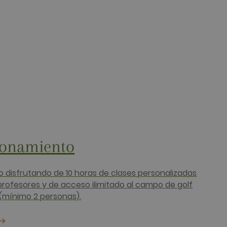
 cookie para determinar si
os publicitarios, como
uario y navegador,
 final utiliza el sitio web
s de visitar dicho sitio
ionamiento
o disfrutando de 10 horas de clases personalizadas
rofesores y de acceso ilimitado al campo de golf
(mínimo 2 personas).