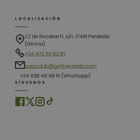
LOCALIZACIÓN
C/ de Rocabertí, s/n. 17491 Peralada
(Girona)
+34 972 53 82 87
casa.club@golfperalada.com
+34 638 48 98 10 (Whatsapp)
SÍGUENOS