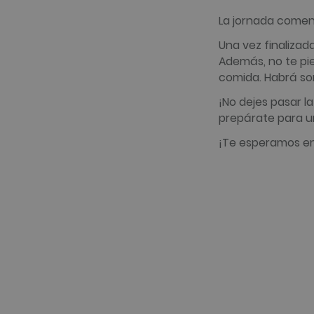
www.golfpe
PHPSESSID
PHP.net
www.golfpe
La jornada comen
Una vez finalizad
Además, no te pi
test_cookie
Google LLC
comida. Habrá so
.doubleclick
_fbp
Meta Platfo
¡No dejes pasar l
.golfperala
prepárate para un
fr
Meta Platfo
.facebook.
¡Te esperamos en
IDE
Google LLC
.doubleclick