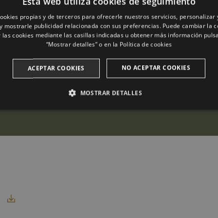
Esta web utiliza cookies de seguimiento
ookies propias y de terceros para ofrecerle nuestros servicios, personalizar 
y mostrarle publicidad relacionada con sus preferencias. Puede cambiar la c
 las cookies mediante las casillas indicadas u obtener más información pul
“Mostrar detalles” o en la
Política de cookies
NO ACEPTAR COOKIES
ACEPTAR COOKIES
MOSTRAR DETALLES
ANALÍTICAS
PUBLICITARIAS
FUNCIONALIDAD
Analíticas
Publicitarias
Funcionalidad
ilizan para ver cómo los visitantes usan el sitio web. Estas cookies no se pueden usar pa
R
 Dominio
Vencimiento
Descripción
2 años
Este nombre de cookie está asociado con Google Universal