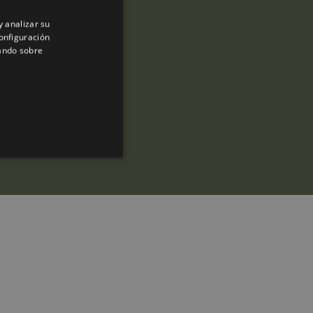
y analizar su
ENGLISH
onfiguración
SPANISH
sando sobre
ENGLISH
FRENCH
CATALAN
ra identificar directamente a
 Analytics, que es una