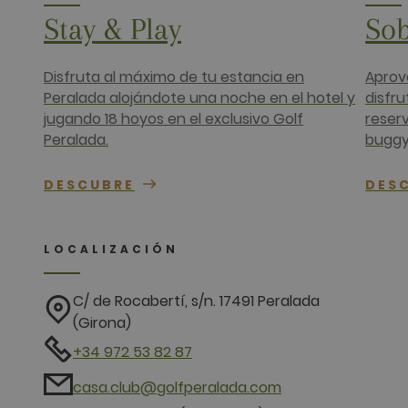
Stay & Play
Sob
Disfruta al máximo de tu estancia en
Aprov
Peralada alojándote una noche en el hotel y
disfru
jugando 18 hoyos en el exclusivo Golf
reser
Peralada.
buggy
DESCUBRE
DES
LOCALIZACIÓN
C/ de Rocabertí, s/n. 17491 Peralada
(Girona)
+34 972 53 82 87
casa.club@golfperalada.com