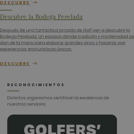
or website 
DESCUBRE
relates to. I
appears to
variation o
Descubre la Bodega Perelada
_gat cooki
which is u
limit the
amount of
Después de una fantástica jornada de Golf ven a descubrir la
recorded b
Bodega Perelada. Un espacio donde tradición y modernidad se
Google on
traffic vol
dan de la mano para elaborar grandes vinos y haceros vivir
websites.
experiencias enoturísticas únicas.
__hstc
1 año 3
Este nomb
HubSpot Inc.
semanas
cookie est
www.golfperalada.com
DESCUBRE
asociado c
sitios web
creados en
plataform
HubSpot. E
informan q
RECONOCIMIENTOS
utiliza par
análisis de 
web.
Distintos organismos certifican la excelencia de
nuestros servicios.
__hssrc
Sesión
Este nomb
HubSpot Inc.
cookie est
www.golfperalada.com
asociado c
sitios web
creados en
plataform
HubSpot. E