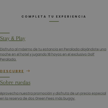
_gid
1 día
Este nomb
Google LLC
cookie est
.golfperalada.com
asociado c
COMPLETA TU EXPERIENCIA
Google
Universal
Analytics. 
parece ser
nueva cook
a partir de 
Stay & Play
primavera 
2017, Goog
ofrece
informació
Disfruta al máximo de tu estancia en Peralada alojándote una
Parece
noche en el hotel y jugando 18 hoyos en el exclusivo Golf
almacenar 
actualizar 
Peralada.
valor únic
cada págin
visitada.
DESCUBRE
_gat_UA-
.golfperalada.com
58 segundos
This is a p
74619935-
type cooki
Sobre ruedas
10
by Google
Analytics,
the patter
element on
Aprovecha nuestra promoción y disfruta de un precio especial
name cont
en la reserva de dos Green Fees más buggy.
the uniqu
identity n
of the acc