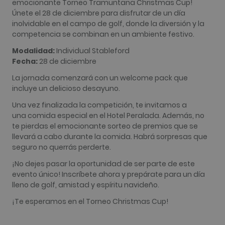
emocionante Torneo Tramuntana Christmas Cup!
Google má
Únete el 28 de diciembre para disfrutar de un día
utilizado. 
cookie se u
inolvidable en el campo de golf, donde la diversión y la
para distin
competencia se combinan en un ambiente festivo.
usuarios ú
asignando
número
Modalidad:
Individual Stableford
generado
Fecha:
28 de diciembre
aleatoriam
como
identificad
La jornada comenzará con un welcome pack que
cliente. Se
incluye un delicioso desayuno.
incluye en
solicitud d
Una vez finalizada la competición, te invitamos a
página de 
sitio y se u
una comida especial en el Hotel Peralada. Además, no
para calcul
te pierdas el emocionante sorteo de premios que se
datos de
visitantes,
llevará a cabo durante la comida. Habrá sorpresas que
sesiones y
seguro no querrás perderte.
campañas 
los inform
análisis de
¡No dejes pasar la oportunidad de ser parte de este
sitios. De 
evento único! Inscríbete ahora y prepárate para un día
predeterm
caduca de
lleno de golf, amistad y espíritu navideño.
de 2 años,
aunque lo
¡Te esperamos en el Torneo Christmas Cup!
propietari
sitios web
pueden
personaliza