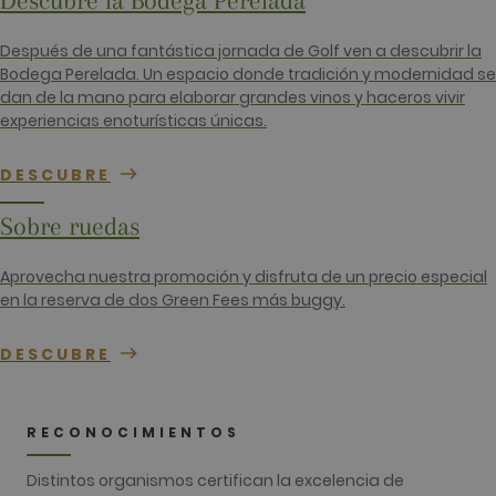
Descubre la Bodega Perelada
identity n
of the acc
or website 
Después de una fantástica jornada de Golf ven a descubrir la
relates to. I
appears to
Bodega Perelada. Un espacio donde tradición y modernidad se
variation o
dan de la mano para elaborar grandes vinos y haceros vivir
_gat cooki
which is u
experiencias enoturísticas únicas.
limit the
amount of
recorded b
DESCUBRE
Google on
traffic vol
websites.
Sobre ruedas
__hstc
1 año 3
Este nomb
HubSpot Inc.
semanas
cookie est
www.golfperalada.com
asociado c
Aprovecha nuestra promoción y disfruta de un precio especial
sitios web
en la reserva de dos Green Fees más buggy.
creados en
plataform
HubSpot. E
informan q
DESCUBRE
utiliza par
análisis de 
web.
__hssrc
Sesión
Este nomb
HubSpot Inc.
RECONOCIMIENTOS
cookie est
www.golfperalada.com
asociado c
sitios web
Distintos organismos certifican la excelencia de
creados en