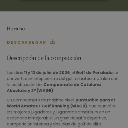
ANALÍTICAS
PUBLICITARIAS
Horario
FUNCIONALIDAD
DESCARREGAR
Descripción de la competición
Analíticas
Publicitarias
Funcionalidad
Las cookies analíticas se utilizan para ver cómo
los visitantes usan el sitio web. Estas cookies no
Los días
11 y 12 de julio de 2026
, el
Golf de Peralada
se
se pueden usar para identificar directamente a
convertirá en el epicentro del golf amateur catalán con
cierto visitante.
la celebración del
Campeonato de Cataluña
Nombre
Proveedor / Dominio
Vencimiento
Descripció
Absoluto y 2ª (WAGR)
.
_ga
2 años
Este nomb
Google LLC
Un campeonato de máximo nivel,
puntuable para el
cookie est
.golfperalada.com
World Amateur Golf Ranking (WAGR)
, que reunirá a
asociado c
Google
los mejores jugadores y jugadoras amateurs en un
Universal
escenario inmejorable. Un gran desafío deportivo,
Analytics, 
una
competición intensa y dos días de golf de élite.
actualizaci