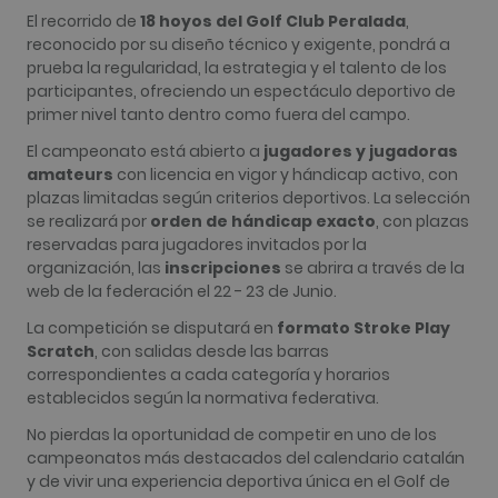
significativ
El recorrido de
18 hoyos del Golf Club Peralada
,
servicio de
análisis de
reconocido por su diseño técnico y exigente, pondrá a
Google má
prueba la regularidad, la estrategia y el talento de los
utilizado. 
cookie se u
participantes, ofreciendo un espectáculo deportivo de
para distin
primer nivel tanto dentro como fuera del campo.
usuarios ú
asignando
número
El campeonato está abierto a
jugadores y jugadoras
generado
amateurs
con licencia en vigor y hándicap activo, con
aleatoriam
como
plazas limitadas según criterios deportivos. La selección
identificad
se realizará por
orden de hándicap exacto
, con plazas
cliente. Se
incluye en
reservadas para jugadores invitados por la
solicitud d
organización, las
inscripciones
se abrira a través de la
página de 
sitio y se u
web de la federación el 22 - 23 de Junio.
para calcul
datos de
La competición se disputará en
formato Stroke Play
visitantes,
sesiones y
Scratch
, con salidas desde las barras
campañas 
correspondientes a cada categoría y horarios
los inform
análisis de
establecidos según la normativa federativa.
sitios. De 
predeterm
No pierdas la oportunidad de competir en uno de los
caduca de
campeonatos más destacados del calendario catalán
de 2 años,
aunque lo
y de vivir una experiencia deportiva única en el Golf de
propietari