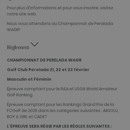
element on t
Pour plus d'informations et pour vous inscrire, visitez
name contai
the unique
notre site web.
identity
number of t
Nous vous attendons au Championnat de Peralada
account or
website it
WAGR!
relates to. It
appears to b
variation of 
_gat cookie
Règlement
which is use
to limit the
amount of d
CHAMPIONNAT DE PERELADA WAGR
recorded by
Google on hi
traffic volum
Golf Club Perelada 21, 22 et 23 février
websites.
Masculin et Féminin
__hstc
1 an 3
Ce nom de
HubSpot Inc.
semaines
cookie est
www.golfperalada.com
Épreuve comptant pour le R&A et USGA World Amateur
associé à des
sites Web cré
Golf Ranking
sur la plate-
forme
Épreuve comptant pour les Rankings Grand Prix de la
HubSpot. Il e
signalé par e
FCGolf de 2025 dans les catégories suivantes : ABSOLU,
comme étant
BOY & GIRL et CADET
utilisé pour
l'analyse de
L'ÉPREUVE SERA RÉGIE PAR LES RÈGLES SUIVANTES :
sites Web.