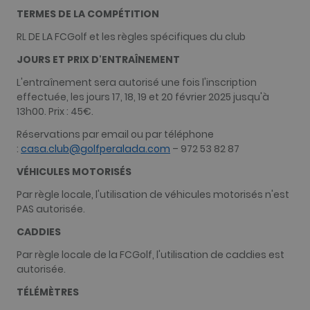
__hssrc
Session
Ce nom de
HubSpot Inc.
TERMES DE LA COMPÉTITION
cookie est
www.golfperalada.com
associé à des
RL DE LA FCGolf et les règles spécifiques du club
sites Web cré
sur la plate-
JOURS ET PRIX D'ENTRAÎNEMENT
forme
HubSpot. Il e
signalé par e
L'entraînement sera autorisé une fois l'inscription
comme étant
effectuée, les jours 17, 18, 19 et 20 février 2025 jusqu'à
utilisé pour
l'analyse de
13h00. Prix : 45€.
sites Web.
Réservations par email ou par téléphone
__hssc
30
Ce nom de
HubSpot Inc.
minutes
cookie est
:
casa.club@golfperalada.com
– 972 53 82 87
www.golfperalada.com
associé à des
sites Web cré
VÉHICULES MOTORISÉS
sur la plate-
forme
Par règle locale, l'utilisation de véhicules motorisés n'est
HubSpot. Il e
signalé par e
PAS autorisée.
comme étant
utilisé pour
CADDIES
l'analyse de
sites Web.
Par règle locale de la FCGolf, l'utilisation de caddies est
autorisée.
TÉLÉMÈTRES