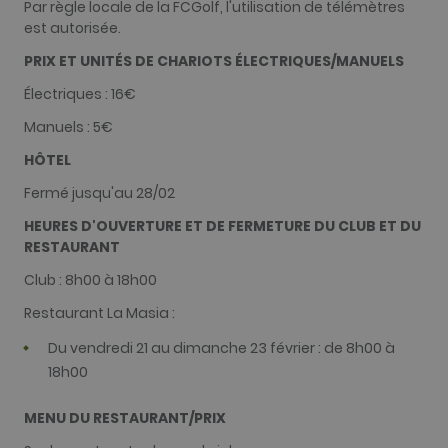
Par règle locale de la FCGolf, l'utilisation de télémètres
Fournisseur /
Nom
Expiration
Descriptio
est autorisée.
Domaine
hubspotutk
1 an 3
Ce nom de
HubSpot Inc.
PRIX ET UNITÉS DE CHARIOTS ÉLECTRIQUES/MANUELS
Fournisseur /
Nom
Expiration
Description
semaines
cookie est
www.golfperalada.com
Domaine
associé à d
Électriques : 16€
sites Web c
PHPSESSID
Session
Cookie
PHP.net
sur la plate
généré par
www.golfperalada.com
Manuels : 5€
forme HubS
des
HubSpot
application
rapporte q
HÔTEL
basées sur l
son objectif
langage PHP
l'authentifi
Il s'agit d'un
Fermé jusqu'au 28/02
des utilisat
identifiant 
En tant qu
usage
HEURES D'OUVERTURE ET DE FERMETURE DU CLUB ET DU
cookie pers
général
plutôt que
RESTAURANT
utilisé pour
session, il 
gérer les
peut pas êt
variables de
Club : 8h00 à 18h00
classé com
session
strictement
utilisateur. I
nécessaire.
Restaurant La Masia :
s'agit
normaleme
d'un nombr
Du vendredi 21 au dimanche 23 février : de 8h00 à
généré de
18h00
manière
aléatoire, la
manière do
il est utilisé
MENU DU RESTAURANT/PRIX
peut être
spécifique 