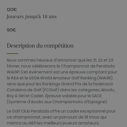
utilisé de
Google. Ce
120€
cookie est
utilisé pour
Joueurs jusqu'à 18 ans
distinguer le
utilisateurs
uniques en
90€
attribuant u
numéro géné
aléatoiremen
comme
Description du compétition
identifiant
client. Il est
inclus dans
chaque
Nous sommes heureux d'annoncer que les 21, 22 et 23
demande de
février, nous célébrerons le Championnat de Peralada
page d'un sit
et utilisé pou
WAGR! Cet événement est une épreuve comptant pour
calculer les
le R&A et le USGA World Amateur Golf Ranking (WAGR),
données de
visiteur, de
ainsi que pour les Rankings Grand Prix de la Federació
session et de
Catalana de Golf (FCGolf) dans les catégories Absolu,
campagne po
les rapports
Boy & Girl et Cadet. Épreuve valable pour le SACE
d'analyse du
(Système d'Accès aux Championnats d'Espagne).
site. Par défa
il expire au
bout de 2 ans
Le Golf Club Peralada offre un cadre exceptionnel pour
bien que cel
ce championnat, avec un parcours de 18 trous qui
soit
personnalisa
mettra au défi les meilleurs joueurs amateurs.
par les