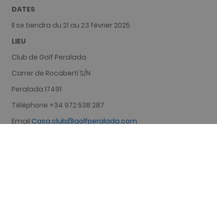
DATES
Il se tiendra du 21 au 23 février 2025.
LIEU
Club de Golf Peralada
Carrer de Rocabertí S/N
Peralada 17491
Téléphone +34 972 538 287
Email
Casa.club@golfperalada.com
Web golfperalada.com
PARCOURS
18 trous
FORMULE DE JEU
Il se jouera sur 54 trous Stroke Play Scratch, en trois jours
consécutifs, à raison de 18 trous chaque jour.