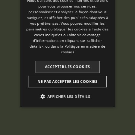
Nous utilisons des cookies internes et de tiers
SPANISH
pour vous proposer nos services,
personnaliser et analyser la façon dont vous
ENGLISH
naviguez, et afficher des publicités adaptées à
vos préférences. Vous pouvez modifier les
FRENCH
paramètres ou bloquer les cookies à l'aide des
CATALAN
cases indiquées ou obtenir davantage
d'informations en cliquant sur «afficher
détails», ou dans la
Politique en matière de
cookies
ACCEPTER LES COOKIES
NE PAS ACCEPTER LES COOKIES
AFFICHER LES DÉTAILS
ANALYTIQUES
PUBLICITAIRES