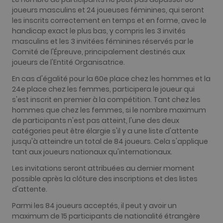
enchères en
joueurs masculins et 24 joueuses féminines, qui seront
temps réel
d'annonceu
les inscrits correctement en temps et en forme, avec le
tiers
handicap exact le plus bas, y compris les 3 invités
fr
2 mois 4
Contient un
masculins et les 3 invitées féminines réservés par le
Meta Platform Inc.
semaines
combinaiso
.facebook.com
Comité de l'Épreuve, principalement destinés aux
d'identifian
unique de
joueurs de l'Entité Organisatrice.
navigateur e
d'utilisateur
En cas d'égalité pour la 60e place chez les hommes et la
utilisée pou
24e place chez les femmes, participera le joueur qui
la publicité
ciblée.
s'est inscrit en premier à la compétition. Tant chez les
hommes que chez les femmes, si le nombre maximum
IDE
1 an
Ce cookie
Google LLC
fournit des
.doubleclick.net
de participants n'est pas atteint, l'une des deux
information
catégories peut être élargie s'il y a une liste d'attente
sur la
manière do
jusqu'à atteindre un total de 84 joueurs. Cela s'applique
l'utilisateur
tant aux joueurs nationaux qu'internationaux.
final utilise 
site Web et
sur toute
Les invitations seront attribuées au dernier moment
publicité qu
possible après la clôture des inscriptions et des listes
l'utilisateur
final a pu
d'attente.
voir avant d
visiter ledit
Parmi les 84 joueurs acceptés, il peut y avoir un
site Web.
maximum de 15 participants de nationalité étrangère