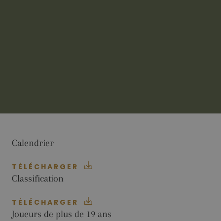
FONCTIONNALITÉ
Analytiques
Publicitaires
Fonctionnalité
Les cookies analytiques sont utilisés pour voir
comment les visiteurs utilisent le site Internet.
Ces cookies ne peuvent pas être utilisés pour
identifier directement un visiteur.
Fournisseur /
Nom
Expiration
Description
Domaine
Calendrier
_ga
2 ans
Ce nom de
Google LLC
cookie est
.golfperalada.com
associé à
Google
TÉLÉCHARGER
Universal
Classification
Analytics - qu
est une mise 
jour importa
du service
TÉLÉCHARGER
d'analyse le
Joueurs de plus de 19 ans
plus
couramment