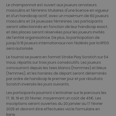
propriétaires
Le championnat est ouvert aux joueurs amateurs
sites Web.
masculins et féminins titulaires d'une licence en vigueur
_gid
1 jour
Ce nom de
Google LLC
et d'un handicap actif, avec un maximum de 60 joueurs
cookie est
.golfperalada.com
masculins et 24 joueuses féminines. Les participants
associé à
Google
seront sélectionnés en fonction de leur handicap exact,
Universal
et des places seront réservées pour les joueurs invités
Analytics. Ce
semble être 
de l'entité organisatrice. De plus, la participation de
nouveau
jusqu'à 15 joueurs internationaux non fédérés par la RFEG
cookie et
depuis le
sera autorisée.
printemps
2017, aucune
Le tournoi se jouera en format Stroke Play Scratch sur 54
information
n'est disponi
trous, répartis sur trois jours consécutifs. Les joueurs
auprès de
concourront depuis les tees blancs (hommes) et bleus
Google. Il
semble stock
(femmes), et les horaires de départ seront déterminés
et mettre à j
par ordre de handicap le premier jour et par résultats
une valeur
unique pour
Scratch inversés les jours suivants.
chaque page
visitée.
Les participants pourront s'entraîner sur le parcours les
17, 18, 19 et 20 février, moyennant un coût de 45€. Les
_gat_UA-
.golfperalada.com
58
This is a patt
74619935-
secondes
type cookie s
inscriptions seront ouvertes du 20 janvier au 17 février
10
by Google
2025 et devront être effectuées via le formulaire en
Analytics,
where the
ligne.
pattern