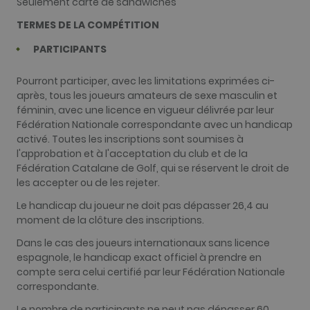
Seulement carte de sandwiches
site, mais u
bon exempl
TERMES DE LA COMPÉTITION
est le
maintien
d'un statut
PARTICIPANTS
de
connexion
pour un
Pourront participer, avec les limitations exprimées ci-
utilisateur
entre les
après, tous les joueurs amateurs de sexe masculin et
pages.
féminin, avec une licence en vigueur délivrée par leur
test_cookie
15
Ce cookie es
Google LLC
Fédération Nationale correspondante avec un handicap
minutes
défini par
.doubleclick.net
activé. Toutes les inscriptions sont soumises à
DoubleClick
(qui
l'approbation et à l'acceptation du club et de la
appartient 
Fédération Catalane de Golf, qui se réservent le droit de
Google) pou
déterminer s
les accepter ou de les rejeter.
le navigateu
du visiteur
Le handicap du joueur ne doit pas dépasser 26,4 au
du site Web
moment de la clôture des inscriptions.
accepte les
cookies.
Dans le cas des joueurs internationaux sans licence
_fbp
2 mois 4
Utilisé par
Meta Platform Inc.
espagnole, le handicap exact officiel à prendre en
semaines
Facebook
.golfperalada.com
pour fourni
compte sera celui certifié par leur Fédération Nationale
une série d
correspondante.
produits
publicitaire
tels que les
Le nombre de participants ne peut pas dépasser 60