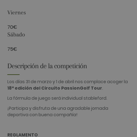
FUNCIONALIDAD
Viernes
70€
Analíticas
Publicitarias
Funcionalidad
Sábado
Las cookies analíticas se utilizan para ver cómo
los visitantes usan el sitio web. Estas cookies no
75€
se pueden usar para identificar directamente a
cierto visitante.
Descripción de la competición
Nombre
Proveedor / Dominio
Vencimiento
Descripció
_ga
2 años
Este nomb
Google LLC
cookie est
.golfperalada.com
Los días 31 de marzo y 1 de abril nos complace acoger la
asociado c
18ª edición del Circuito PassionGolf Tour
.
Google
Universal
Analytics, 
La fórmula de juego será individual stableford.
una
actualizaci
¡Participa y disfruta de una agradable jornada
significativ
servicio de
deportiva con buena compañía!
análisis de
Google má
utilizado. 
cookie se u
REGLAMENTO
para distin