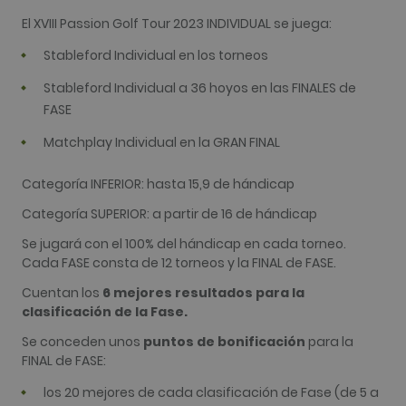
usuarios ú
asignando
El XVIII Passion Golf Tour 2023 INDIVIDUAL se juega:
número
generado
Stableford Individual en los torneos
aleatoriam
como
identificad
Stableford Individual a 36 hoyos en las FINALES de
cliente. Se
FASE
incluye en
solicitud d
página de 
Matchplay Individual en la GRAN FINAL
sitio y se u
para calcul
datos de
Categoría INFERIOR: hasta 15,9 de hándicap
visitantes,
sesiones y
campañas 
Categoría SUPERIOR: a partir de 16 de hándicap
los inform
análisis de
Se jugará con el 100% del hándicap en cada torneo.
sitios. De 
Cada FASE consta de 12 torneos y la FINAL de FASE.
predeterm
caduca de
de 2 años,
Cuentan los
6 mejores resultados para la
aunque lo
clasificación de la Fase.
propietari
sitios web
pueden
Se conceden unos
puntos de bonificación
para la
personaliza
FINAL de FASE:
_gid
1 día
Este nomb
Google LLC
cookie est
.golfperalada.com
los 20 mejores de cada clasificación de Fase (de 5 a
asociado c