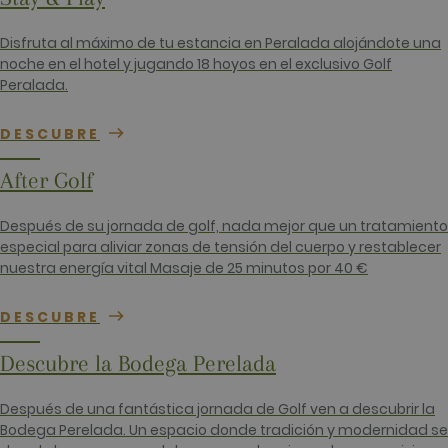
__hssc
30 minutos
Este nomb
HubSpot Inc.
cookie est
www.golfperalada.com
Disfruta al máximo de tu estancia en Peralada alojándote una
asociado c
sitios web
noche en el hotel y jugando 18 hoyos en el exclusivo Golf
creados en
Peralada.
plataform
HubSpot. E
informan q
utiliza par
DESCUBRE
análisis de 
web.
After Golf
Después de su jornada de golf, nada mejor que un tratamiento
especial para aliviar zonas de tensión del cuerpo y restablecer
Nombre
Proveedor / Dominio
Vencimiento
Descripc
nuestra energía vital Masaje de 25 minutos por 40 €
hubspotutk
1 año 3
Este nom
HubSpot Inc.
semanas
de cooki
www.golfperalada.com
Nombre
Proveedor / Dominio
Vencimiento
Descripci
DESCUBRE
está aso
con sitio
PHPSESSID
Sesión
Cookie
PHP.net
web crea
generada
www.golfperalada.com
Descubre la Bodega Perelada
en la
aplicacio
platafor
basadas e
HubSpot
lenguaje
HubSpot
Después de una fantástica jornada de Golf ven a descubrir la
PHP. Este
informa 
un
Bodega Perelada. Un espacio donde tradición y modernidad se
su propó
identifica
es la