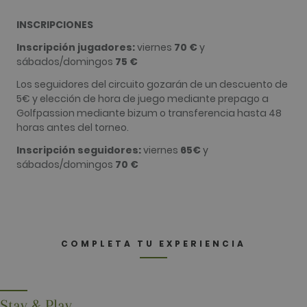
which is u
limit the
INSCRIPCIONES
amount of
recorded b
Google on
Inscripción jugadores:
viernes
70 €
y
traffic vol
sábados/domingos
75 €
websites.
Los seguidores del circuito gozarán de un descuento de
__hstc
1 año 3
Este nomb
HubSpot Inc.
semanas
cookie est
www.golfperalada.com
5€ y elección de hora de juego mediante prepago a
asociado c
Golfpassion mediante bizum o transferencia hasta 48
sitios web
creados en
horas antes del torneo.
plataform
HubSpot. E
Inscripción seguidores:
viernes
65€
y
informan q
utiliza par
sábados/domingos
70 €
análisis de 
web.
__hssrc
Sesión
Este nomb
HubSpot Inc.
cookie est
www.golfperalada.com
asociado c
sitios web
creados en
COMPLETA TU EXPERIENCIA
plataform
HubSpot. E
informan q
utiliza par
análisis de 
web.
Stay & Play