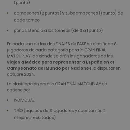
1 punto)
Google
Universal
Analytics. 
campeones (2 puntos) y subcampeones (1 punto) de
parece ser
nueva cook
cada torneo
a partir de 
primavera 
por asistencia a los torneos (de 3 a 1 punto)
2017, Goog
ofrece
informació
En cada una de las dos FINALES de FASE se clasifican 8
Parece
almacenar 
jugadores de cada categoría para la GRAN FINAL
actualizar 
MATCHPLAY, de donde saldrán los ganadores de los
valor únic
cada págin
viajes a México para representar a España en el
visitada.
Campeonato del Mundo por Naciones
, a disputar en
_gat_UA-
.golfperalada.com
58 segundos
This is a p
octubre 2024.
74619935-
type cooki
10
by Google
La clasificación para la GRAN FINAL MATCHPLAY se
Analytics,
the patter
obtiene por
element on
name cont
INDIVIDUAL
the uniqu
identity n
of the acc
TRÍO (equipos de 3 jugadores y cuentan los 2
or website 
relates to. I
mejores resultados)
appears to
variation o
_gat cooki