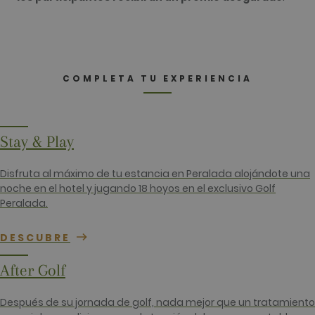
Nombre
Proveedor / Dominio
Vencimiento
Descripció
_ga
2 años
Este nomb
Google LLC
cookie est
.golfperalada.com
asociado c
Google
Universal
Analytics, 
COMPLETA TU EXPERIENCIA
una
actualizaci
significativ
servicio de
análisis de
Google má
Stay & Play
utilizado. 
cookie se u
para distin
Disfruta al máximo de tu estancia en Peralada alojándote una
usuarios ú
asignando
noche en el hotel y jugando 18 hoyos en el exclusivo Golf
número
Peralada.
generado
aleatoriam
como
identificad
DESCUBRE
cliente. Se
incluye en
solicitud d
After Golf
página de 
sitio y se u
para calcul
Después de su jornada de golf, nada mejor que un tratamiento
datos de
visitantes,