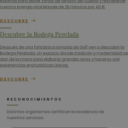
especial para aliviar zonas de tensión del cuerpo y restablecer
sesiones y
nuestra energía vital Masaje de 25 minutos por 40 €
campañas 
los inform
análisis de
sitios. De 
DESCUBRE
predeterm
caduca de
de 2 años,
Descubre la Bodega Perelada
aunque lo
propietari
sitios web
Después de una fantástica jornada de Golf ven a descubrir la
pueden
personaliza
Bodega Perelada. Un espacio donde tradición y modernidad se
dan de la mano para elaborar grandes vinos y haceros vivir
_gid
1 día
Este nomb
Google LLC
cookie est
.golfperalada.com
experiencias enoturísticas únicas.
asociado c
Google
Universal
DESCUBRE
Analytics. 
parece ser
nueva cook
a partir de 
primavera 
RECONOCIMIENTOS
2017, Goog
ofrece
informació
Distintos organismos certifican la excelencia de
Parece
almacenar 
nuestros servicios.
actualizar 
valor únic
cada págin