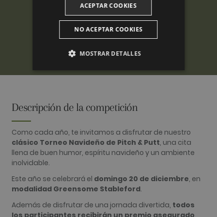
ACEPTAR COOKIES
NO ACEPTAR COOKIES
MOSTRAR DETALLES
ANALÍTICAS
PUBLICITARIAS
Descripción de la competición
FUNCIONALIDAD
Como cada año, te invitamos a disfrutar de nuestro
clásico Torneo Navideño de Pitch & Putt
, una cita
llena de buen humor, espíritu navideño y un ambiente
inolvidable.
Analíticas
Publicitarias
Funcionalidad
Este año se celebrará el
domingo 20 de diciembre
, en
Las cookies analíticas se utilizan para ver cómo
modalidad Greensome Stableford
.
los visitantes usan el sitio web. Estas cookies no
se pueden usar para identificar directamente a
Además de disfrutar de una jornada divertida,
todos
cierto visitante.
los participantes recibirán un premio asegurado
.