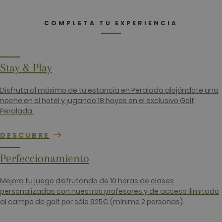
_ga
2 años
Este nomb
Google LLC
cookie est
.golfperalada.com
asociado c
COMPLETA TU EXPERIENCIA
Google
Universal
Analytics, 
una
actualizaci
significativ
Stay & Play
servicio de
análisis de
Google má
Disfruta al máximo de tu estancia en Peralada alojándote una
utilizado. 
cookie se u
noche en el hotel y jugando 18 hoyos en el exclusivo Golf
para distin
Peralada.
usuarios ú
asignando
número
generado
DESCUBRE
aleatoriam
como
identificad
Perfeccionamiento
cliente. Se
incluye en
solicitud d
Mejora tu juego disfrutando de 10 horas de clases
página de 
sitio y se u
personalizadas con nuestros profesores y de acceso ilimitado
para calcul
al campo de golf por sólo 625€ (mínimo 2 personas).
datos de
visitantes,
sesiones y