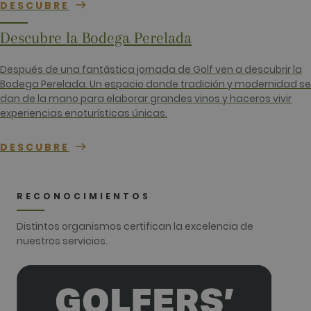
campañas 
DESCUBRE
los inform
análisis de
sitios. De 
Descubre la Bodega Perelada
predeterm
caduca de
de 2 años,
Después de una fantástica jornada de Golf ven a descubrir la
aunque lo
propietari
Bodega Perelada. Un espacio donde tradición y modernidad se
sitios web
dan de la mano para elaborar grandes vinos y haceros vivir
pueden
personaliza
experiencias enoturísticas únicas.
_gid
1 día
Este nomb
Google LLC
cookie est
.golfperalada.com
DESCUBRE
asociado c
Google
Universal
Analytics. 
parece ser
RECONOCIMIENTOS
nueva cook
a partir de 
primavera 
Distintos organismos certifican la excelencia de
2017, Goog
ofrece
nuestros servicios.
informació
Parece
almacenar 
actualizar 
valor únic
cada págin
visitada.