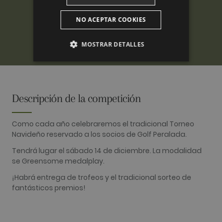
NO ACEPTAR COOKIES
MOSTRAR DETALLES
ANALÍTICAS
PUBLICITARIAS
Descripción de la competición
FUNCIONALIDAD
Como cada año celebraremos el tradicional Torneo
Navideño reservado a los socios de Golf Peralada.
Tendrá lugar el sábado 14 de diciembre. La modalidad
Analíticas
Publicitarias
Funcionalidad
se Greensome medalplay.
¡Habrá entrega de trofeos y el tradicional sorteo de
Las cookies analíticas se utilizan para ver cómo
los visitantes usan el sitio web. Estas cookies no
fantásticos premios!
se pueden usar para identificar directamente a
cierto visitante.
Nombre
Proveedor / Dominio
Vencimiento
Descripció