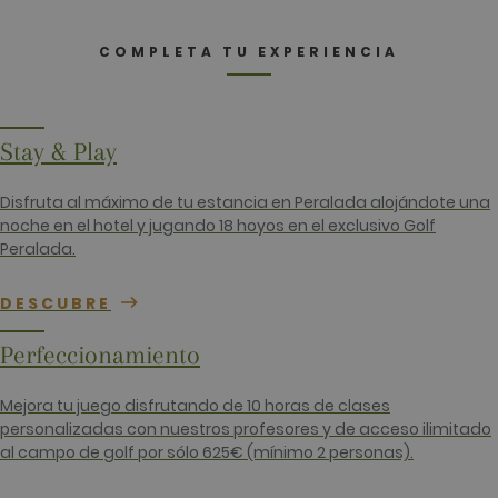
_ga
2 años
Este nomb
Google LLC
cookie est
.golfperalada.com
asociado c
COMPLETA TU EXPERIENCIA
Google
Universal
Analytics, 
una
actualizaci
significativ
Stay & Play
servicio de
análisis de
Google má
Disfruta al máximo de tu estancia en Peralada alojándote una
utilizado. 
cookie se u
noche en el hotel y jugando 18 hoyos en el exclusivo Golf
para distin
Peralada.
usuarios ú
asignando
número
generado
DESCUBRE
aleatoriam
como
identificad
Perfeccionamiento
cliente. Se
incluye en
solicitud d
Mejora tu juego disfrutando de 10 horas de clases
página de 
sitio y se u
personalizadas con nuestros profesores y de acceso ilimitado
para calcul
al campo de golf por sólo 625€ (mínimo 2 personas).
datos de
visitantes,
sesiones y