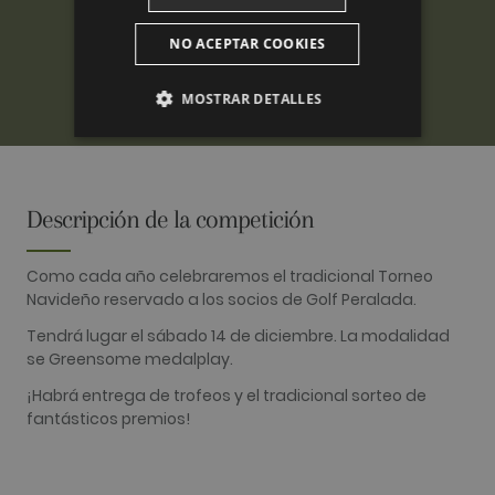
NO ACEPTAR COOKIES
MOSTRAR DETALLES
ANALÍTICAS
PUBLICITARIAS
Descripción de la competición
FUNCIONALIDAD
Como cada año celebraremos el tradicional Torneo
Navideño reservado a los socios de Golf Peralada.
Tendrá lugar el sábado 14 de diciembre. La modalidad
Analíticas
Publicitarias
Funcionalidad
se Greensome medalplay.
¡Habrá entrega de trofeos y el tradicional sorteo de
Las cookies analíticas se utilizan para ver cómo
los visitantes usan el sitio web. Estas cookies no
fantásticos premios!
se pueden usar para identificar directamente a
cierto visitante.
Nombre
Proveedor / Dominio
Vencimiento
Descripció