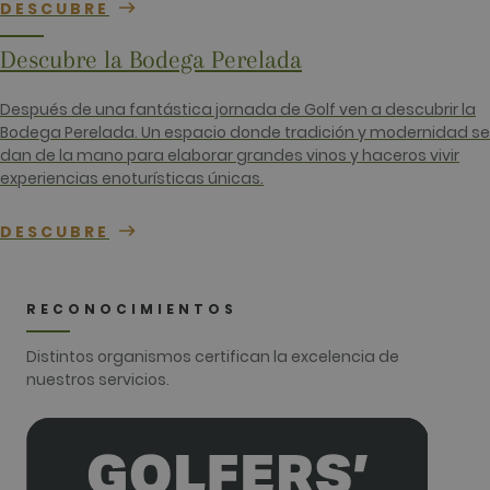
campañas 
DESCUBRE
los inform
análisis de
sitios. De 
Descubre la Bodega Perelada
predeterm
caduca de
de 2 años,
Después de una fantástica jornada de Golf ven a descubrir la
aunque lo
propietari
Bodega Perelada. Un espacio donde tradición y modernidad se
sitios web
dan de la mano para elaborar grandes vinos y haceros vivir
pueden
personaliza
experiencias enoturísticas únicas.
_gid
1 día
Este nomb
Google LLC
cookie est
.golfperalada.com
DESCUBRE
asociado c
Google
Universal
Analytics. 
parece ser
RECONOCIMIENTOS
nueva cook
a partir de 
primavera 
Distintos organismos certifican la excelencia de
2017, Goog
ofrece
nuestros servicios.
informació
Parece
almacenar 
actualizar 
valor únic
cada págin
visitada.