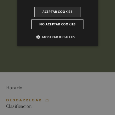
ACEPTAR COOKIES
NO ACEPTAR COOKIES
MOSTRAR DETALLES
ANALÍTICAS
PUBLICITARIAS
FUNCIONALIDAD
Horario
Analíticas
Publicitarias
Funcionalidad
DESCARREGAR
Clasificación
Las cookies analíticas se utilizan para ver cómo
los visitantes usan el sitio web. Estas cookies no
se pueden usar para identificar directamente a