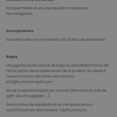
actualizar 
valor únic
Está permitido el uso de aquellos medidores
cada págin
visitada.
homologados.
_gat_UA-
.golfperalada.com
58 segundos
This is a p
74619935-
type cooki
10
by Google
Inscripciones
Analytics,
the patter
element on
Se aceptarán con un máximo de 21 días de antelación.
name cont
the uniqu
identity n
of the acc
or website 
Bajas
relates to. I
appears to
Un jugador podrá darse de baja sin penalidad hasta 48
variation o
horas antes de la celebración de la prueba. Se deberá
_gat cooki
which is u
hacer a través del correo electrónico
limit the
info@summumgolf.com.
amount of
recorded b
Google on
No se aceptarán bajas por otra vía (llamada al club de
traffic vol
golf, vía otro jugador ...)
websites.
__hstc
1 año 3
Este nomb
Será motivo de expulsión la no comparecencia
HubSpot Inc.
semanas
cookie est
www.golfperalada.com
injustificada en dos torneos Top5Summum.
asociado c
sitios web