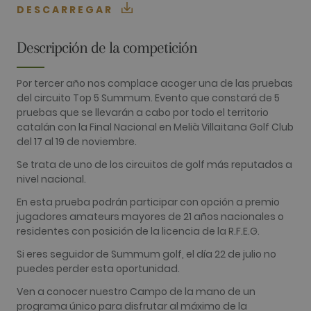
DESCARREGAR
cierto visitante.
Nombre
Proveedor / Dominio
Vencimiento
Descripció
Descripción de la competición
_ga
2 años
Este nomb
Google LLC
cookie est
.golfperalada.com
asociado c
Google
Por tercer año nos complace acoger una de las pruebas
Universal
del circuito Top 5 Summum. Evento que constará de 5
Analytics, 
una
pruebas que se llevarán a cabo por todo el territorio
actualizaci
catalán con la Final Nacional en Melià Villaitana Golf Club
significativ
servicio de
del 17 al 19 de noviembre.
análisis de
Google má
Se trata de uno de los circuitos de golf más reputados a
utilizado. 
cookie se u
nivel nacional.
para distin
usuarios ú
En esta prueba podrán participar con opción a premio
asignando
jugadores amateurs mayores de 21 años nacionales o
número
generado
residentes con posición de la licencia de la R.F.E.G.
aleatoriam
como
Si eres seguidor de Summum golf, el día 22 de julio no
identificad
cliente. Se
puedes perder esta oportunidad.
incluye en
solicitud d
Ven a conocer nuestro Campo de la mano de un
página de 
sitio y se u
programa único para disfrutar al máximo de la