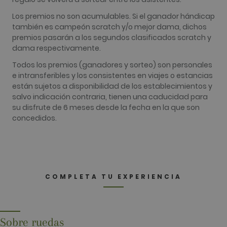
Los premios no son acumulables. Si el ganador hándicap
también es campeón scratch y/o mejor dama, dichos
premios pasarán a los segundos clasificados scratch y
Nombre
Proveedor / Dominio
Vencimiento
Descripc
dama respectivamente.
hubspotutk
1 año 3
Este nom
HubSpot Inc.
Todos los premios (ganadores y sorteo) son personales
semanas
de cooki
www.golfperalada.com
Nombre
Proveedor / Dominio
Vencimiento
Descripci
está aso
e intransferibles y los consistentes en viajes o estancias
con sitio
PHPSESSID
Sesión
Cookie
PHP.net
están sujetos a disponibilidad de los establecimientos y
web crea
generada
www.golfperalada.com
en la
salvo indicación contraria, tienen una caducidad para
aplicacio
platafor
basadas e
su disfrute de 6 meses desde la fecha en la que son
HubSpot
lenguaje
HubSpot
concedidos.
PHP. Este
informa 
un
su propó
identifica
es la
de propós
autentic
general q
de usuari
se utiliza
Como co
mantener 
persisten
variables
en lugar 
sesión de
COMPLETA TU EXPERIENCIA
de sesión
usuario.
se puede
Normalm
clasificar
es un
como
número
estricta
generado 
necesaria
azar, la f
Sobre ruedas
en que se