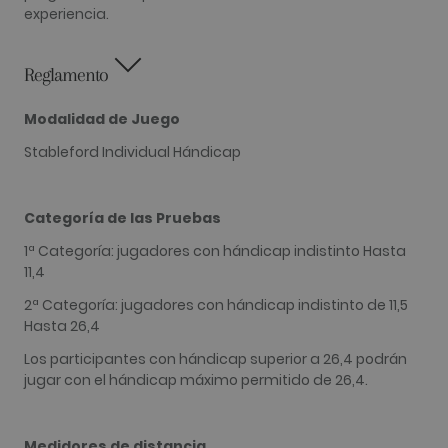
para calcul
experiencia.
datos de
visitantes,
sesiones y
campañas 
Reglamento
los inform
análisis de
sitios. De 
predeterm
Modalidad de Juego
caduca de
de 2 años,
Stableford Individual Hándicap
aunque lo
propietari
sitios web
pueden
personaliza
Categoría de las Pruebas
_gid
1 día
Este nomb
Google LLC
1ª Categoría: jugadores con hándicap indistinto Hasta
cookie est
.golfperalada.com
asociado c
11,4
Google
Universal
2ª Categoría: jugadores con hándicap indistinto de 11,5
Analytics. 
Hasta 26,4
parece ser
nueva cook
a partir de 
Los participantes con hándicap superior a 26,4 podrán
primavera 
jugar con el hándicap máximo permitido de 26,4.
2017, Goog
ofrece
informació
Parece
almacenar 
Medidores de distancia