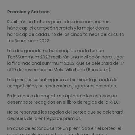
creados en
plataform
HubSpot. E
Premios y Sorteos
informan q
utiliza par
Recibirán un trofeo y premio los dos campeones
análisis de 
web.
hándicap, el campeón scratch y la mejor dama
hándicap de cada uno de los cinco torneos del circuito
__hssrc
Sesión
Este nomb
HubSpot Inc.
cookie est
top5summum 2023.
www.golfperalada.com
asociado c
sitios web
Los dos ganadores hándicap de cada torneo
creados en
Top5Summum 2023 recibirán una invitación para jugar
plataform
HubSpot. E
la final nacional summum 2023, que se celebrará del 17
informan q
al 19 de noviembre en Meliá Villaitana (Benidorm).
utiliza par
análisis de 
web.
Los premios se entregarán al terminar la jornada de
competición y se reservarán a jugadores absentes.
__hssc
30 minutos
Este nomb
HubSpot Inc.
cookie est
www.golfperalada.com
asociado c
En los casos de empate se aplicarán los criterios de
sitios web
desempate recogidos en el libro de reglas de la RFEG.
creados en
plataform
No se reservará los regalos del sorteo que se celebrará
HubSpot. E
informan q
después de la entrega de premios.
utiliza par
análisis de 
En caso de estar ausente un premiado en el sorteo, el
web.
regalo se volverá a sortear entre los asistentes.