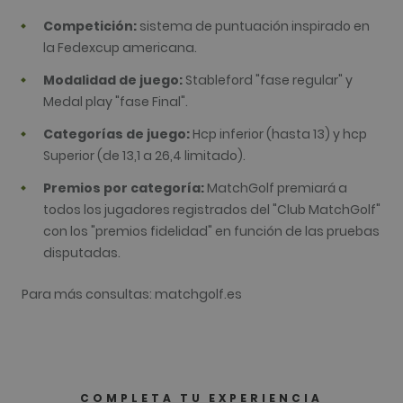
sitios. De 
predeterm
Competición:
sistema de puntuación inspirado en
caduca de
de 2 años,
la Fedexcup americana.
aunque lo
propietari
sitios web
Modalidad de juego:
Stableford "fase regular" y
pueden
Medal play "fase Final".
personaliza
_gid
1 día
Este nomb
Google LLC
Categorías de juego:
Hcp inferior (hasta 13) y hcp
cookie est
.golfperalada.com
asociado c
Superior (de 13,1 a 26,4 limitado).
Google
Universal
Premios por categoría:
MatchGolf premiará a
Analytics. 
parece ser
todos los jugadores registrados del "Club MatchGolf"
nueva cook
a partir de 
con los "premios fidelidad" en función de las pruebas
primavera 
disputadas.
2017, Goog
ofrece
informació
Parece
Para más consultas: matchgolf.es
almacenar 
actualizar 
valor únic
cada págin
visitada.
_gat_UA-
.golfperalada.com
58 segundos
This is a p
74619935-
type cooki
COMPLETA TU EXPERIENCIA