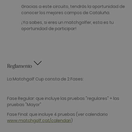
asociado c
Google
Gracias a este circuito, tendrás la oportunidad de
Universal
conocer los mejores campos de Cataluña.
Analytics, 
una
actualizaci
¡Ya sabes, si eres un matchgolfer, esta es tu
significativ
oportunidad de participar!
servicio de
análisis de
Google má
utilizado. 
cookie se u
para distin
usuarios ú
asignando
número
Reglamento
generado
aleatoriam
como
La Matchgolf Cup consta de 2 Fases:
identificad
cliente. Se
incluye en
solicitud d
página de 
Fase Regular: que incluye las pruebas "regulares" + las
sitio y se u
para calcul
pruebas "Mayor"
datos de
visitantes,
Fase Final: que incluye 4 pruebas (ver calendario
sesiones y
campañas 
www.matchgolf.cat/calendari
)
los inform
análisis de