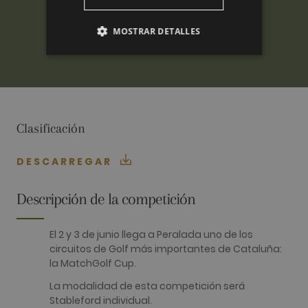
MOSTRAR DETALLES
ANALÍTICAS
PUBLICITARIAS
FUNCIONALIDAD
Clasificación
DESCARREGAR
Analíticas
Publicitarias
Funcionalidad
Descripción de la competición
Las cookies analíticas se utilizan para ver cómo
los visitantes usan el sitio web. Estas cookies no
El 2 y 3 de junio llega a Peralada uno de los
se pueden usar para identificar directamente a
circuitos de Golf más importantes de Cataluña:
cierto visitante.
la MatchGolf Cup.
Nombre
Proveedor / Dominio
Vencimiento
Descripció
La modalidad de esta competición será
_ga
2 años
Este nomb
Google LLC
cookie est
Stableford individual.
.golfperalada.com