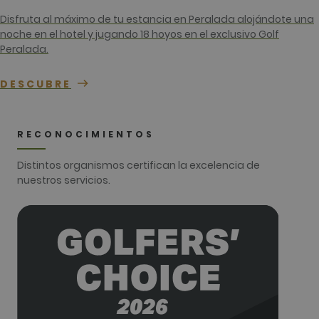
__hssrc
Sesión
Este nomb
HubSpot Inc.
Disfruta al máximo de tu estancia en Peralada alojándote una
cookie est
www.golfperalada.com
noche en el hotel y jugando 18 hoyos en el exclusivo Golf
asociado c
sitios web
Peralada.
creados en
plataform
HubSpot. E
DESCUBRE
informan q
utiliza par
análisis de 
web.
__hssc
30 minutos
Este nomb
RECONOCIMIENTOS
HubSpot Inc.
cookie est
www.golfperalada.com
asociado c
sitios web
Distintos organismos certifican la excelencia de
creados en
nuestros servicios.
plataform
HubSpot. E
informan q
utiliza par
análisis de 
web.
Nombre
Proveedor / Dominio
Vencimiento
Descripc