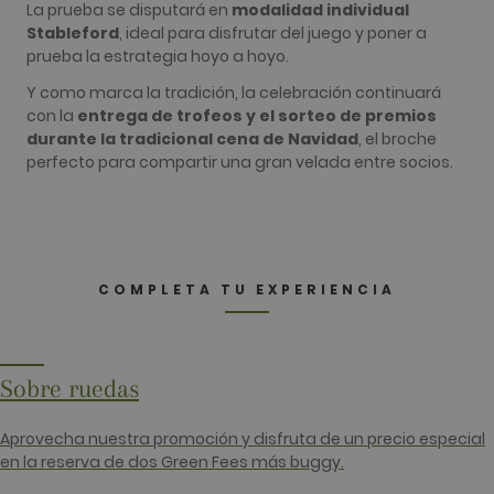
se pueden usar para identificar directamente a
La prueba se disputará en
modalidad individual
cierto visitante.
Stableford
, ideal para disfrutar del juego y poner a
prueba la estrategia hoyo a hoyo.
Nombre
Proveedor / Dominio
Vencimiento
Descripció
_ga
2 años
Este nomb
Google LLC
Y como marca la tradición, la celebración continuará
cookie est
.golfperalada.com
con la
entrega de trofeos y el sorteo de premios
asociado c
Google
durante la tradicional cena de Navidad
, el broche
Universal
perfecto para compartir una gran velada entre socios.
Analytics, 
una
actualizaci
significativ
servicio de
análisis de
Google má
utilizado. 
COMPLETA TU EXPERIENCIA
cookie se u
para distin
usuarios ú
asignando
número
generado
aleatoriam
Sobre ruedas
como
identificad
cliente. Se
Aprovecha nuestra promoción y disfruta de un precio especial
incluye en
solicitud d
en la reserva de dos Green Fees más buggy.
página de 
sitio y se u