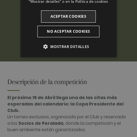
“Mostrar detalles” o en la
Política de cookies
ACEPTAR COOKIES
NO ACEPTAR COOKIES
MOSTRAR DETALLES
ANALÍTICAS
PUBLICITARIAS
Descripción de la competición
FUNCIONALIDAD
El próximo 19 de Abril llega una de las citas más
esperadas del calendario: la Copa Presidente del
Club.
Un torneo exclusivo, organizado por el Club y reservado
Analíticas
Publicitarias
Funcionalidad
a los
Socios de Peralada
, donde la competición y el
Las cookies analíticas se utilizan para ver cómo
buen ambiente están garantizados.
los visitantes usan el sitio web. Estas cookies no