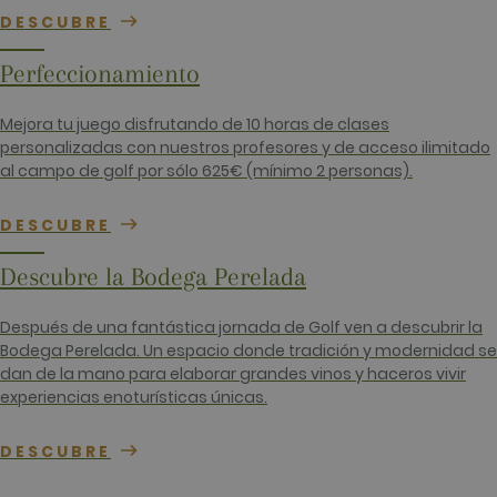
para calcul
DESCUBRE
datos de
visitantes,
sesiones y
Perfeccionamiento
campañas 
los inform
análisis de
sitios. De 
Mejora tu juego disfrutando de 10 horas de clases
predeterm
personalizadas con nuestros profesores y de acceso ilimitado
caduca de
de 2 años,
al campo de golf por sólo 625€ (mínimo 2 personas).
aunque lo
propietari
sitios web
DESCUBRE
pueden
personaliza
Descubre la Bodega Perelada
_gid
1 día
Este nomb
Google LLC
cookie est
.golfperalada.com
asociado c
Google
Después de una fantástica jornada de Golf ven a descubrir la
Universal
Bodega Perelada. Un espacio donde tradición y modernidad se
Analytics. 
parece ser
dan de la mano para elaborar grandes vinos y haceros vivir
nueva cook
experiencias enoturísticas únicas.
a partir de 
primavera 
2017, Goog
ofrece
DESCUBRE
informació
Parece
almacenar 