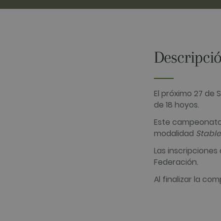
Descripció
Las cookies analíticas se ut
cierto visitante.
Nombre
Proveedor /
El próximo 27 de 
_ga
Google LLC
de 18 hoyos.
.golfperalad
Este campeonato, 
modalidad
Stable
Las inscripciones
_gid
Google LLC
Federación.
.golfperalad
Al finalizar la co
_gat_UA-
.golfperalad
74619935-
10
__hstc
HubSpot Inc.