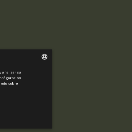
y analizar su
ENGLISH
onfiguración
SPANISH
sando sobre
ENGLISH
FRENCH
CATALAN