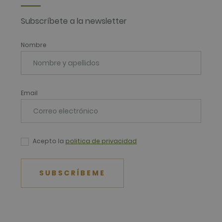
y cualquier publicidad que el usuario final haya visto ante
.net
web.
Subscríbete a la newsletter
Nombre
Email
Acepto la
politica de privacidad
SUBSCRÍBEME