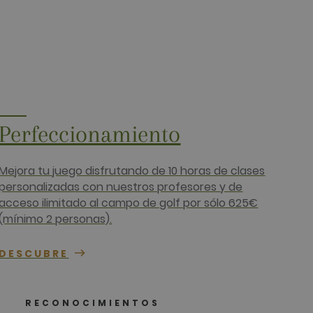
ios web.
os en la plataforma
ios web.
os en la plataforma
ios web.
Perfeccionamiento
ados en la plataforma
ticación de usuarios.
 PHP. Este es un
ede clasificar como
ntener las variables de
Mejora tu juego disfrutando de 10 horas de clases
al azar, la forma en que
mplo es mantener un estado
personalizadas con nuestros profesores y de
acceso ilimitado al campo de golf por sólo 625€
 cookie para determinar si
(mínimo 2 personas).
os publicitarios, como
DESCUBRE
uario y navegador,
RECONOCIMIENTOS
 final utiliza el sitio web