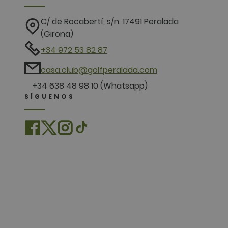
.doubleclick
C/ de Rocabertí, s/n. 17491 Peralada
(Girona)
+34 972 53 82 87
casa.club@golfperalada.com
+34 638 48 98 10 (Whatsapp)
SÍGUENOS