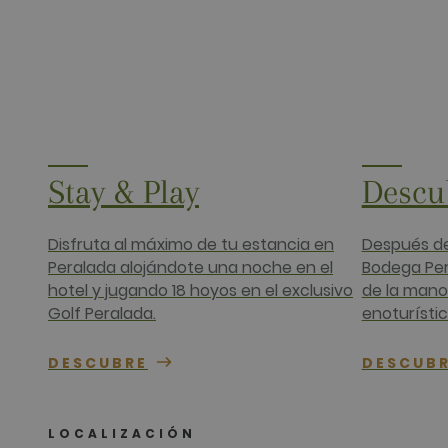
www.golfper
__hssrc
HubSpot Inc.
www.golfper
__hssc
HubSpot Inc.
www.golfper
Nombre
Proveedor 
Stay & Play
Descu
Nombre
Proveedor 
hubspotutk
HubSpot In
www.golfpe
PHPSESSID
PHP.net
www.golfpe
Disfruta al máximo de tu estancia en
Después de
Peralada alojándote una noche en el
Bodega Per
hotel y jugando 18 hoyos en el exclusivo
de la mano 
test_cookie
Google LLC
Golf Peralada.
enoturístic
.doubleclick
_fbp
Meta Platfo
DESCUBRE
DESCUB
.golfperala
fr
Meta Platfo
.facebook.
LOCALIZACIÓN
IDE
Google LLC