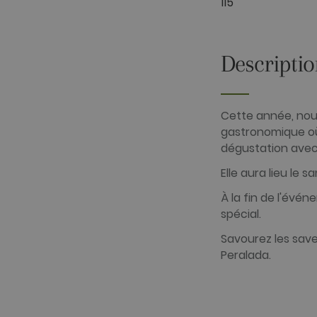
115
_gid
Google LLC
.golfperalad
Descripti
_gat_UA-
.golfperalad
74619935-
10
Cette année, nou
__hstc
HubSpot Inc.
gastronomique où
www.golfper
dégustation avec
__hssrc
HubSpot Inc.
www.golfper
Elle aura lieu le 
__hssc
HubSpot Inc.
www.golfper
À la fin de l'évé
spécial.
Savourez les save
Fournisseur
Nom
Peralada.
Fournisseur
Domaine
Nom
Domaine
hubspotutk
HubSpot In
www.golfpe
PHPSESSID
PHP.net
www.golfpe