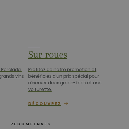
intien d'un statut de
le) pour déterminer si le
icitaires tels que les
et d'utilisateur, utilisée
Sur roues
ateur final utilise le site
ant de visiter ledit site
 Perelada.
Profitez de notre promotion et
grands vins
bénéficiez d'un prix spécial pour
réserver deux green-fees et une
voiturette.
DÉCOUVREZ
RÉCOMPENSES