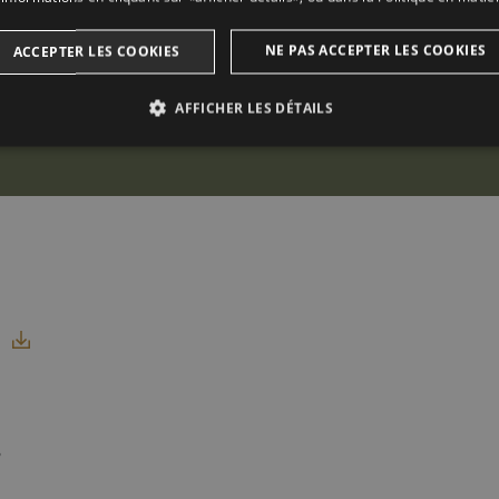
NE PAS ACCEPTER LES COOKIES
ACCEPTER LES COOKIES
AFFICHER LES DÉTAILS
ANALYTIQUES
PUBLICITAIRES
FONCTIONNALIT
Analytiques
Publicitaires
Fonctionnalité
utilisés pour voir comment les visiteurs utilisent le site Internet. Ces cookies ne peuve
iteur.
Expiration
Description
2 ans
Ce nom de cookie est associé à Google Universal Analytics - 
importante du service d'analyse le plus couramment utilisé 
a.com
utilisé pour distinguer les utilisateurs uniques en attribua
s
aléatoirement comme identifiant client. Il est inclus dans
d'un site et utilisé pour calculer les données de visiteur, d
pour les rapports d'analyse du site. Par défaut, il expire au 
soit personnalisable par les propriétaires de sites Web.