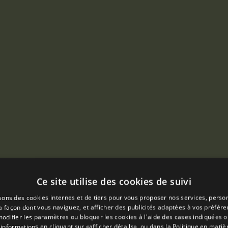
Ce site utilise des cookies de suivi
isons des cookies internes et de tiers pour vous proposer nos services, person
a façon dont vous naviguez, et afficher des publicités adaptées à vos préfér
odifier les paramètres ou bloquer les cookies à l'aide des cases indiquées o
informations en cliquant sur «afficher détails», ou dans la
Politique en matiè