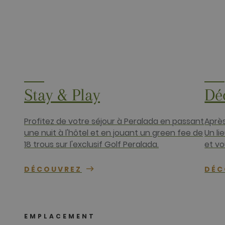
test_cookie
Google LLC
.doubleclick
_fbp
Meta Platfo
.golfperala
fr
Meta Platfo
.facebook.
Stay & Play
Dé
IDE
Google LLC
.doubleclick
Profitez de votre séjour à Peralada en passant
Après
une nuit à l'hôtel et en jouant un green fee de
Un li
18 trous sur l'exclusif Golf Peralada.
et vo
DÉCOUVREZ
DÉC
EMPLACEMENT