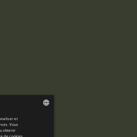
naliser et
ENGLISH
ences. Vous
SPANISH
u obtenir
re de cookies