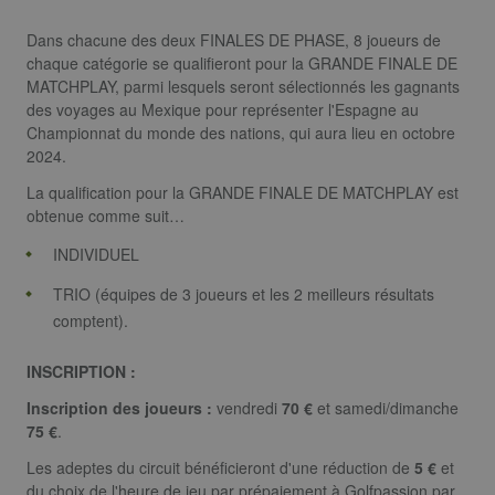
_gid
1 jour
Ce nom de
Google LLC
cookie est
.golfperalada.com
Dans chacune des deux FINALES DE PHASE, 8 joueurs de
associé à
Google
chaque catégorie se qualifieront pour la GRANDE FINALE DE
Universal
MATCHPLAY, parmi lesquels seront sélectionnés les gagnants
Analytics. Ce
semble être 
des voyages au Mexique pour représenter l'Espagne au
nouveau
Championnat du monde des nations, qui aura lieu en octobre
cookie et
depuis le
2024.
printemps
2017, aucune
La qualification pour la GRANDE FINALE DE MATCHPLAY est
information
n'est disponi
obtenue comme suit…
auprès de
Google. Il
INDIVIDUEL
semble stock
et mettre à j
une valeur
TRIO (équipes de 3 joueurs et les 2 meilleurs résultats
unique pour
comptent).
chaque page
visitée.
_gat_UA-
.golfperalada.com
58
This is a patt
INSCRIPTION :
74619935-
secondes
type cookie s
10
by Google
Inscription des joueurs :
vendredi
70 €
et samedi/dimanche
Analytics,
75 €
.
where the
pattern
element on t
Les adeptes du circuit bénéficieront d'une réduction de
5 €
et
name contai
du choix de l'heure de jeu par prépaiement à Golfpassion par
the unique