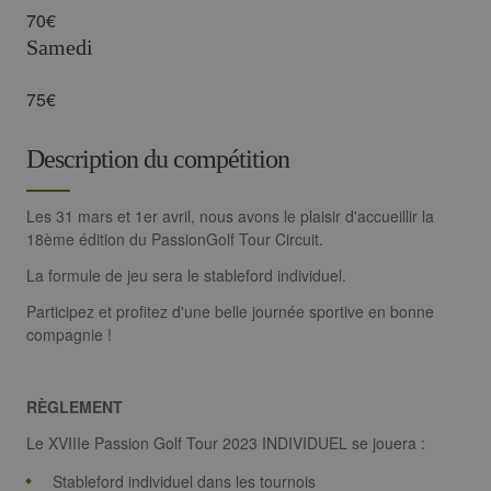
70€
Samedi
Analytiques
Publicitaires
Fonctionnalité
75€
Les cookies analytiques sont utilisés pour voir
comment les visiteurs utilisent le site Internet.
Description du compétition
Ces cookies ne peuvent pas être utilisés pour
identifier directement un visiteur.
Les 31 mars et 1er avril, nous avons le plaisir d'accueillir la
Fournisseur /
Nom
Expiration
Description
18ème édition du PassionGolf Tour Circuit.
Domaine
_ga
2 ans
Ce nom de
Google LLC
La formule de jeu sera le stableford individuel.
cookie est
.golfperalada.com
associé à
Participez et profitez d'une belle journée sportive en bonne
Google
Universal
compagnie !
Analytics - qu
est une mise 
jour importa
du service
RÈGLEMENT
d'analyse le
plus
couramment
Le XVIIIe Passion Golf Tour 2023 INDIVIDUEL se jouera :
utilisé de
Google. Ce
Stableford individuel dans les tournois
cookie est