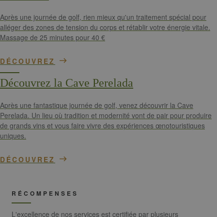
sites Web cré
sur la plate-
Après une journée de golf, rien mieux qu'un traitement spécial pour
forme
alléger des zones de tension du corps et rétablir votre énergie vitale.
HubSpot. Il e
signalé par e
Massage de 25 minutes pour 40 €
comme étant
utilisé pour
l'analyse de
DÉCOUVREZ
sites Web.
__hssc
30
Ce nom de
HubSpot Inc.
Découvrez la Cave Perelada
minutes
cookie est
www.golfperalada.com
associé à des
sites Web cré
sur la plate-
Après une fantastique journée de golf, venez découvrir la Cave
forme
Perelada. Un lieu où tradition et modernité vont de pair pour produire
HubSpot. Il e
signalé par e
de grands vins et vous faire vivre des expériences œnotouristiques
comme étant
uniques.
utilisé pour
l'analyse de
sites Web.
DÉCOUVREZ
RÉCOMPENSES
Fournisseur /
Nom
Expiration
Descriptio
Domaine
L'excellence de nos services est certifiée par plusieurs