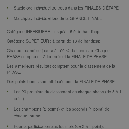
utilisé pour
distinguer le
Stableford individuel 36 trous dans les FINALES D'ÉTAPE
utilisateurs
uniques en
Matchplay individuel lors de la GRANDE FINALE
attribuant u
numéro géné
aléatoiremen
comme
Catégorie INFERIUERE : jusqu'à 15,9 de handicap
identifiant
client. Il est
Catégorie SUPERIEUR : à partir de 16 de handicap.
inclus dans
chaque
Chaque tournoi se jouera à 100 % du handicap. Chaque
demande de
page d'un sit
PHASE comprend 12 tournois et la FINALE DE PHASE.
et utilisé pou
calculer les
Les 6 meilleurs résultats comptent pour le classement de la
données de
visiteur, de
PHASE.
session et de
campagne po
Des points bonus sont attribués pour la FINALE DE PHASE :
les rapports
d'analyse du
Les 20 premiers du classement de chaque phase (de 5 à 1
site. Par défa
il expire au
point)
bout de 2 ans
bien que cel
soit
Les champions (2 points) et les seconds (1 point) de
personnalisa
chaque tournoi
par les
propriétaires
sites Web.
Pour la participation aux tournois (de 3 à 1 point).