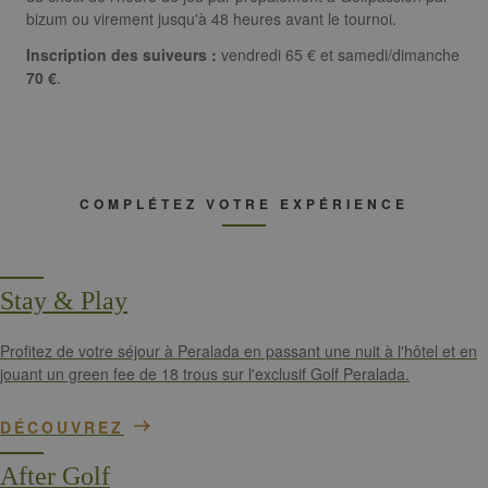
identity
bizum ou virement jusqu'à 48 heures avant le tournoi.
number of t
account or
Inscription des suiveurs :
vendredi 65 € et samedi/dimanche
website it
relates to. It
70 €
.
appears to b
variation of 
_gat cookie
which is use
to limit the
amount of d
recorded by
Google on hi
COMPLÉTEZ VOTRE EXPÉRIENCE
traffic volum
websites.
__hstc
1 an 3
Ce nom de
HubSpot Inc.
semaines
cookie est
www.golfperalada.com
associé à des
Stay & Play
sites Web cré
sur la plate-
forme
HubSpot. Il e
Profitez de votre séjour à Peralada en passant une nuit à l'hôtel et en
signalé par e
jouant un green fee de 18 trous sur l'exclusif Golf Peralada.
comme étant
utilisé pour
l'analyse de
sites Web.
DÉCOUVREZ
__hssrc
Session
Ce nom de
HubSpot Inc.
After Golf
cookie est
www.golfperalada.com
associé à des