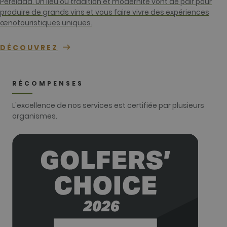
Perelada. Un lieu où tradition et modernité vont de pair pour
Universal
Analytics. Ce
produire de grands vins et vous faire vivre des expériences
semble être 
œnotouristiques uniques.
nouveau
cookie et
depuis le
printemps
DÉCOUVREZ
2017, aucune
information
n'est disponi
auprès de
Google. Il
RÉCOMPENSES
semble stock
et mettre à j
une valeur
L'excellence de nos services est certifiée par plusieurs
unique pour
organismes.
chaque page
visitée.
_gat_UA-
.golfperalada.com
58
This is a patt
74619935-
secondes
type cookie s
10
by Google
Analytics,
where the
pattern
element on t
name contai
the unique
identity
number of t
account or
website it