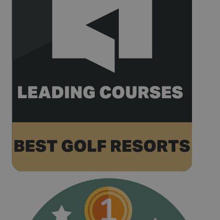
relates to. It
appears to b
variation of 
_gat cookie
which is use
to limit the
amount of d
recorded by
Google on hi
traffic volum
websites.
__hstc
1 an 3
Ce nom de
HubSpot Inc.
semaines
cookie est
www.golfperalada.com
associé à des
sites Web cré
sur la plate-
forme
HubSpot. Il e
signalé par e
comme étant
utilisé pour
l'analyse de
sites Web.
__hssrc
Session
Ce nom de
HubSpot Inc.
cookie est
www.golfperalada.com
associé à des
sites Web cré
sur la plate-
forme
HubSpot. Il e