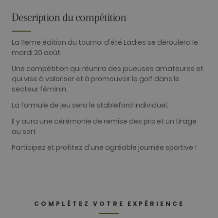
Fonctionnalité
Description du compétition
Les cookies analytiques sont utilisés pour voir
comment les visiteurs utilisent le site Internet.
La 11ème édition du tournoi d'été Ladies se déroulera le
Ces cookies ne peuvent pas être utilisés pour
mardi 20 août.
identifier directement un visiteur.
Une compétition qui réunira des joueuses amateures et
Fournisseur /
Nom
Expiration
Description
Domaine
qui vise à valoriser et à promouvoir le golf dans le
secteur féminin.
_ga
2 ans
Ce nom de
Google LLC
cookie est
.golfperalada.com
La formule de jeu sera le stableford individuel.
associé à
Google
Universal
Il y aura une cérémonie de remise des prix et un tirage
Analytics - qu
au sort
est une mise 
jour importa
du service
Participez et profitez d'une agréable journée sportive !
d'analyse le
plus
couramment
utilisé de
Google. Ce
cookie est
utilisé pour
distinguer le
COMPLÉTEZ VOTRE EXPÉRIENCE
utilisateurs
uniques en