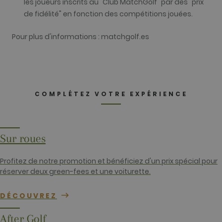
les joueurs inscrits au "Club MatchGolf" par des "prix
d'analyse du
site. Par défa
de fidélité" en fonction des compétitions jouées.
il expire au
bout de 2 ans
bien que cel
Pour plus d'informations : matchgolf.es
soit
personnalisa
par les
propriétaires
sites Web.
_gid
1 jour
Ce nom de
Google LLC
cookie est
.golfperalada.com
associé à
COMPLÉTEZ VOTRE EXPÉRIENCE
Google
Universal
Analytics. Ce
semble être 
nouveau
cookie et
Sur roues
depuis le
printemps
2017, aucune
Profitez de notre promotion et bénéficiez d'un prix spécial pour
information
n'est disponi
réserver deux green-fees et une voiturette.
auprès de
Google. Il
semble stock
DÉCOUVREZ
et mettre à j
une valeur
unique pour
After Golf
chaque page