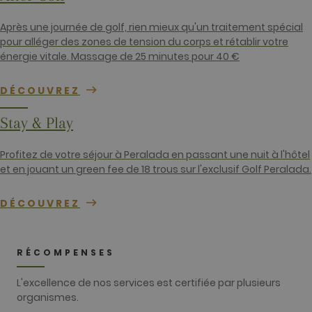
visitée.
_gat_UA-
.golfperalada.com
58
This is a patt
Après une journée de golf, rien mieux qu'un traitement spécial
74619935-
secondes
type cookie s
pour alléger des zones de tension du corps et rétablir votre
10
by Google
Analytics,
énergie vitale. Massage de 25 minutes pour 40 €
where the
pattern
element on t
DÉCOUVREZ
name contai
the unique
identity
Stay & Play
number of t
account or
website it
relates to. It
Profitez de votre séjour à Peralada en passant une nuit à l'hôtel
appears to b
et en jouant un green fee de 18 trous sur l'exclusif Golf Peralada.
variation of 
_gat cookie
which is use
to limit the
DÉCOUVREZ
amount of d
recorded by
Google on hi
traffic volum
websites.
RÉCOMPENSES
__hstc
1 an 3
Ce nom de
HubSpot Inc.
semaines
cookie est
www.golfperalada.com
L'excellence de nos services est certifiée par plusieurs
associé à des
organismes.
sites Web cré
sur la plate-