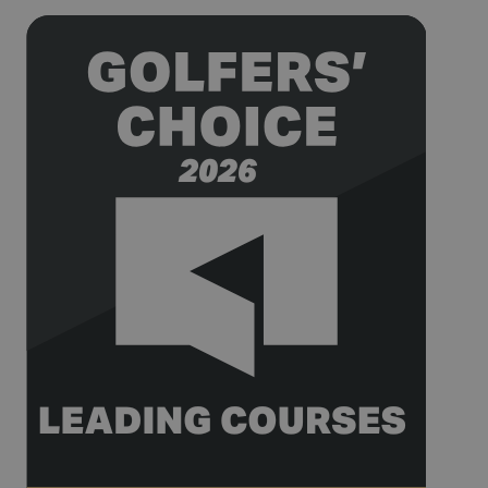
forme
HubSpot. Il e
signalé par e
comme étant
utilisé pour
l'analyse de
sites Web.
__hssrc
Session
Ce nom de
HubSpot Inc.
cookie est
www.golfperalada.com
associé à des
sites Web cré
sur la plate-
forme
HubSpot. Il e
signalé par e
comme étant
utilisé pour
l'analyse de
sites Web.
__hssc
30
Ce nom de
HubSpot Inc.
minutes
cookie est
www.golfperalada.com
associé à des
sites Web cré
sur la plate-
forme
HubSpot. Il e
signalé par e
comme étant
utilisé pour
l'analyse de