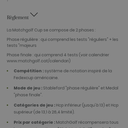
!
Universal
Analytics - qu
est une mise 
jour importa
Règlement
du service
d'analyse le
plus
couramment
La Matchgolf Cup se compose de 2 phases :
utilisé de
Google. Ce
Phase régulière : qui comprend les tests "réguliers" + les
cookie est
utilisé pour
tests "majeurs
distinguer le
utilisateurs
Phase finale : qui comprend 4 tests (voir calendrier
uniques en
www.matchgolf.cat/calendari)
attribuant u
numéro géné
aléatoiremen
Compétition :
système de notation inspiré de la
comme
identifiant
Fedexcup américaine.
client. Il est
inclus dans
Mode de jeu :
Stableford "phase régulière" et Medal
chaque
demande de
"phase finale".
page d'un sit
et utilisé pou
Catégories de jeu :
Hcp inférieur (jusqu'à 13) et Hcp
calculer les
données de
supérieur (de 13,1 à 26,4 limité).
visiteur, de
session et de
campagne po
Prix par catégorie :
MatchGolf récompensera tous
les rapports