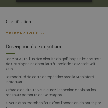
ANALYTIQUES
PUBLICITAIRES
Classification
FONCTIONNALITÉ
TÉLÉCHARGER
Description du compétition
Analytiques
Publicitaires
Fonctionnalité
Les 2 et 3 juin, l'un des circuits de golf les plus importants
de Catalogne se déroulera à Peralada : la MatchGolf
Les cookies analytiques sont utilisés pour voir
Cup.
comment les visiteurs utilisent le site Internet.
Ces cookies ne peuvent pas être utilisés pour
La modalité de cette compétition sera le Stableford
identifier directement un visiteur.
individuel.
Fournisseur /
Nom
Expiration
Description
Domaine
Grâce à ce circuit, vous aurez l'occasion de visiter les
meilleurs parcours de Catalogne.
_ga
2 ans
Ce nom de
Google LLC
cookie est
.golfperalada.com
associé à
Si vous êtes matchgolfeur, c'est l'occasion de participer
Google