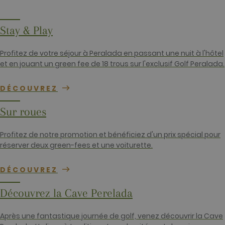
attribuant u
numéro géné
aléatoiremen
comme
Stay & Play
identifiant
client. Il est
inclus dans
chaque
Profitez de votre séjour à Peralada en passant une nuit à l'hôtel
demande de
et en jouant un green fee de 18 trous sur l'exclusif Golf Peralada.
page d'un sit
et utilisé pou
calculer les
données de
DÉCOUVREZ
visiteur, de
session et de
campagne po
Sur roues
les rapports
d'analyse du
site. Par défa
Profitez de notre promotion et bénéficiez d'un prix spécial pour
il expire au
bout de 2 ans
réserver deux green-fees et une voiturette.
bien que cel
soit
personnalisa
DÉCOUVREZ
par les
propriétaires
sites Web.
Découvrez la Cave Perelada
_gid
1 jour
Ce nom de
Google LLC
cookie est
.golfperalada.com
associé à
Après une fantastique journée de golf, venez découvrir la Cave
Google