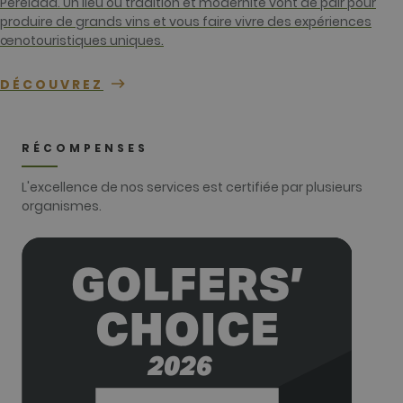
Perelada. Un lieu où tradition et modernité vont de pair pour
Universal
Analytics. Ce
produire de grands vins et vous faire vivre des expériences
semble être 
œnotouristiques uniques.
nouveau
cookie et
depuis le
printemps
DÉCOUVREZ
2017, aucune
information
n'est disponi
auprès de
Google. Il
RÉCOMPENSES
semble stock
et mettre à j
une valeur
L'excellence de nos services est certifiée par plusieurs
unique pour
organismes.
chaque page
visitée.
_gat_UA-
.golfperalada.com
58
This is a patt
74619935-
secondes
type cookie s
10
by Google
Analytics,
where the
pattern
element on t
name contai
the unique
identity
number of t
account or
website it