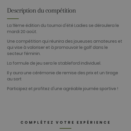
Fonctionnalité
Description du compétition
Les cookies analytiques sont utilisés pour voir
comment les visiteurs utilisent le site Internet.
La 11ème édition du tournoi d'été Ladies se déroulera le
Ces cookies ne peuvent pas être utilisés pour
mardi 20 août.
identifier directement un visiteur.
Une compétition qui réunira des joueuses amateures et
Fournisseur /
Nom
Expiration
Description
Domaine
qui vise à valoriser et à promouvoir le golf dans le
secteur féminin.
_ga
2 ans
Ce nom de
Google LLC
cookie est
.golfperalada.com
La formule de jeu sera le stableford individuel.
associé à
Google
Universal
Il y aura une cérémonie de remise des prix et un tirage
Analytics - qu
au sort
est une mise 
jour importa
du service
Participez et profitez d'une agréable journée sportive !
d'analyse le
plus
couramment
utilisé de
Google. Ce
cookie est
utilisé pour
distinguer le
COMPLÉTEZ VOTRE EXPÉRIENCE
utilisateurs
uniques en