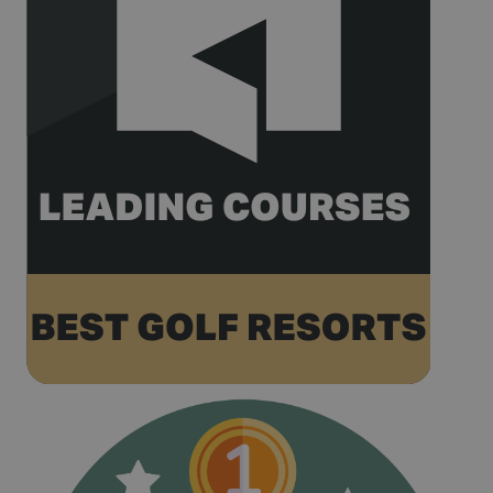
relates to. It
appears to b
variation of 
_gat cookie
which is use
to limit the
amount of d
recorded by
Google on hi
traffic volum
websites.
__hstc
1 an 3
Ce nom de
HubSpot Inc.
semaines
cookie est
www.golfperalada.com
associé à des
sites Web cré
sur la plate-
forme
HubSpot. Il e
signalé par e
comme étant
utilisé pour
l'analyse de
sites Web.
__hssrc
Session
Ce nom de
HubSpot Inc.
cookie est
www.golfperalada.com
associé à des
sites Web cré
sur la plate-
forme
HubSpot. Il e