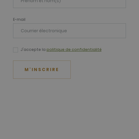
Web et sur toute publicité que l'utilisateur final a pu voir av
.net
Web.
E-mail
J'accepte la
politique de confidentialité
M'INSCRIRE