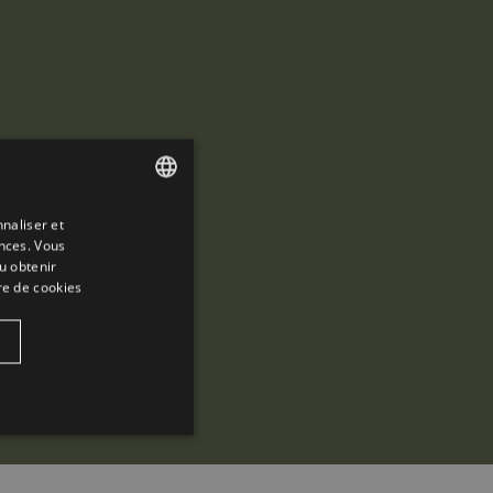
naliser et
ENGLISH
ences. Vous
SPANISH
u obtenir
re de cookies
ENGLISH
FRENCH
CATALAN
É