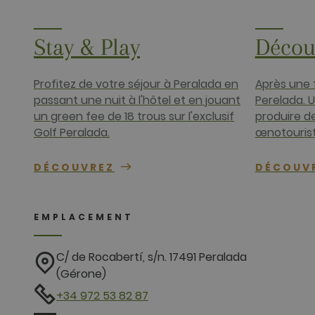
www.golfper
__hssrc
HubSpot Inc.
www.golfper
Stay & Play
Décou
__hssc
HubSpot Inc.
www.golfper
Profitez de votre séjour à Peralada en
Après une 
passant une nuit à l'hôtel et en jouant
Perelada. U
un green fee de 18 trous sur l'exclusif
produire de
Fournisseur
Nom
Fournisseur
Domaine
Golf Peralada.
œnotourist
Nom
Domaine
hubspotutk
HubSpot In
www.golfpe
PHPSESSID
PHP.net
DÉCOUVREZ
DÉCOUV
www.golfpe
EMPLACEMENT
test_cookie
Google LLC
.doubleclick
_fbp
Meta Platfo
C/ de Rocabertí, s/n. 17491 Peralada
.golfperala
(Gérone)
fr
Meta Platfo
.facebook.
+34 972 53 82 87
IDE
Google LLC