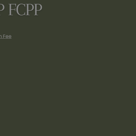
&P FCPP
n Fee