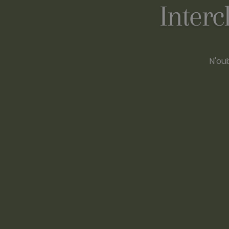
Interc
N'ou