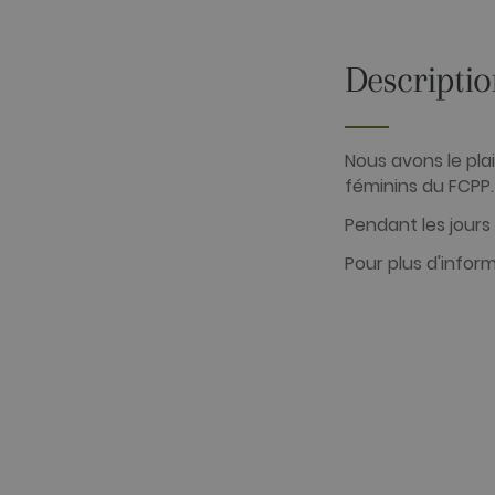
Descripti
Les cookies analytiques sont 
identifier directement un vis
Fournisseur /
Nom
Nous avons le plai
Domaine
féminins du FCPP.
_ga
Google LLC
.golfperalad
Pendant les jours
Pour plus d'infor
_gid
Google LLC
.golfperalad
_gat_UA-
.golfperalad
74619935-
10
__hstc
HubSpot Inc.