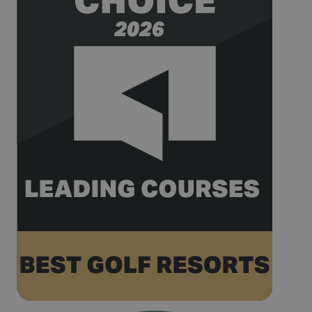
account or
website it
relates to. It
appears to b
variation of 
_gat cookie
which is use
to limit the
amount of d
recorded by
Google on hi
traffic volum
websites.
__hstc
1 an 3
Ce nom de
HubSpot Inc.
semaines
cookie est
www.golfperalada.com
associé à des
sites Web cré
sur la plate-
forme
HubSpot. Il e
signalé par e
comme étant
utilisé pour
l'analyse de
sites Web.
__hssrc
Session
Ce nom de
HubSpot Inc.
cookie est
www.golfperalada.com
associé à des
sites Web cré
sur la plate-