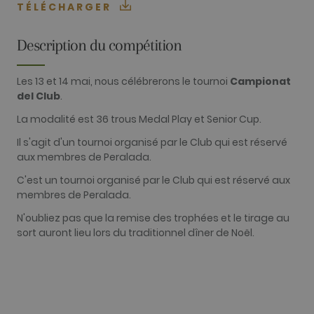
TÉLÉCHARGER
Analytiques
Publicitaires
Fonctionnalité
Description du compétition
Les cookies analytiques sont utilisés pour voir
comment les visiteurs utilisent le site Internet.
Les 13 et 14 mai, nous célébrerons le tournoi
Campionat
Ces cookies ne peuvent pas être utilisés pour
del Club
.
identifier directement un visiteur.
La modalité est 36 trous Medal Play et Senior Cup.
Fournisseur /
Nom
Expiration
Description
Domaine
Il s'agit d'un tournoi organisé par le Club qui est réservé
_ga
2 ans
Ce nom de
Google LLC
aux membres de Peralada.
cookie est
.golfperalada.com
associé à
C'est un tournoi organisé par le Club qui est réservé aux
Google
Universal
membres de Peralada.
Analytics - qu
est une mise 
N'oubliez pas que la remise des trophées et le tirage au
jour importa
du service
sort auront lieu lors du traditionnel dîner de Noël.
d'analyse le
plus
couramment
utilisé de
Google. Ce
cookie est
utilisé pour
distinguer le