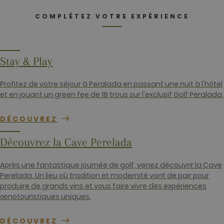
utilisateurs
uniques en
attribuant u
COMPLÉTEZ VOTRE EXPÉRIENCE
numéro géné
aléatoiremen
comme
identifiant
client. Il est
inclus dans
Stay & Play
chaque
demande de
page d'un sit
Profitez de votre séjour à Peralada en passant une nuit à l'hôtel
et utilisé pou
calculer les
et en jouant un green fee de 18 trous sur l'exclusif Golf Peralada.
données de
visiteur, de
session et de
DÉCOUVREZ
campagne po
les rapports
d'analyse du
Découvrez la Cave Perelada
site. Par défa
il expire au
bout de 2 ans
bien que cel
Après une fantastique journée de golf, venez découvrir la Cave
soit
Perelada. Un lieu où tradition et modernité vont de pair pour
personnalisa
par les
produire de grands vins et vous faire vivre des expériences
propriétaires
œnotouristiques uniques.
sites Web.
_gid
1 jour
Ce nom de
Google LLC
cookie est
.golfperalada.com
DÉCOUVREZ