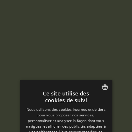
Ce site utilise des
cookies de suivi
ENGLISH
Nous utilisons des cookies internes et de tiers
SPANISH
pour vous proposer nos services,
personnaliser et analyser la façon dont vous
ENGLISH
naviguez, et afficher des publicités adaptées à
vos préférences. Vous pouvez modifier les