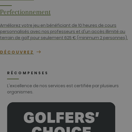
associé à
Google
Universal
Perfectionnement
Analytics. Ce
semble être 
nouveau
Améliorez votre jeu en bénéficiant de 10 heures de cours
cookie et
depuis le
personnalisés avec nos professeurs et d'un accès illimité au
printemps
terrain de golf pour seulement 625 € (minimum 2 personnes).
2017, aucune
information
n'est disponi
auprès de
DÉCOUVREZ
Google. Il
semble stock
et mettre à j
une valeur
unique pour
RÉCOMPENSES
chaque page
visitée.
L'excellence de nos services est certifiée par plusieurs
_gat_UA-
.golfperalada.com
58
This is a patt
organismes.
74619935-
secondes
type cookie s
10
by Google
Analytics,
where the
pattern
element on t
name contai
the unique
identity
number of t